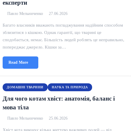
експерти
Павло Мельниченко
27.06.2026
Багато власників вважають погладжування надійним способом
зблизитися з кішкою. Однак гарантії, що тварині це
сподобається, немає. Більшість людей роблять це неправильно,
попереджає джерело. Кішки за…
Read More
ДОМАШНІ ТВАРИНИ
НАУКА ТА ПРИРОДА
Для чого котам хвіст: анатомія, баланс і
мова тіла
Павло Мельниченко
25.06.2026
Хвіст кота виконує кілька життєво важливих ролей — від