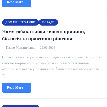
Read More
ДОМАШНІ ТВАРИНИ
ПОРАДИ
Чому собака гавкає вночі: причини,
біологія та практичні рішення
Павло Мельниченко
22.06.2026
Собаки гавкають уночі через поєднання загострених відчуттів і
глибоко вкоріненого інстинкту, який робить їх чуйними
охоронцями навіть у повній тиші. Їхній слух вловлює частоти
та…
Read More