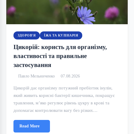
ЗДОРОВ'Я
ЇЖА ТА КУЛІНАРІЯ
Цикорій: користь для організму,
властивості та правильне
застосування
Павло Мельниченко
07.08.2026
Цикорій дає організму потужний пребіотик інулін,
який живить корисні бактерії кишечника, покращує
травлення, м’яко регулює рівень цукру в крові та
допомагає контролювати вагу без різких…
Read More