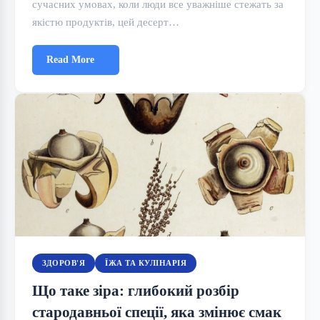
сучасних умовах, коли люди все уважніше стежать за
якістю продуктів, цей десерт…
Read More
ЗДОРОВ'Я
ЇЖА ТА КУЛІНАРІЯ
Що таке зіра: глибокий розбір
стародавньої спеції, яка змінює смак