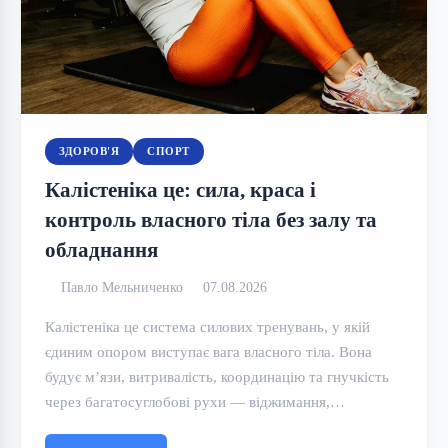
ЗДОРОВ'Я
СПОРТ
Калістеніка це: сила, краса і
контроль власного тіла без залу та
обладнання
Павло Мельниченко
07.08.2026
Калістеніка це система силових тренувань, у якій
єдиним опором виступає вага власного тіла. Вона
будує м’язи, витривалість, координацію та гнучкість
через багатосуглобові рухи — віджимання,…