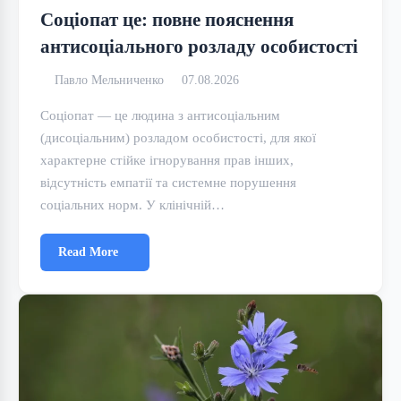
Соціопат це: повне пояснення
антисоціального розладу особистості
Павло Мельниченко
07.08.2026
Соціопат — це людина з антисоціальним
(дисоціальним) розладом особистості, для якої
характерне стійке ігнорування прав інших,
відсутність емпатії та системне порушення
соціальних норм. У клінічній…
Read More