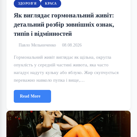
ЗДОРОВ'Я
КРАСА
Як виглядає гормональний живіт:
детальний розбір зовнішніх ознак,
типів і відмінностей
Павло Мельниченко
08.08.2026
Гормональний живіт виглядає як щільна, округла
опуклість у середній частині живота, яка часто
нагадує надуту кульку або яблуко. Жир скупчується
переважно навколо пупка і вище,…
Read More