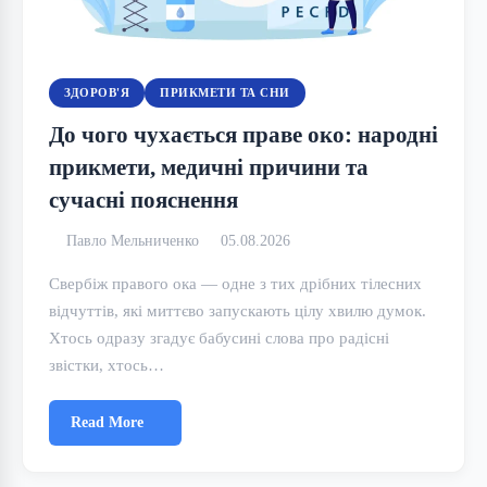
ЗДОРОВ'Я
ПРИКМЕТИ ТА СНИ
До чого чухається праве око: народні
прикмети, медичні причини та
сучасні пояснення
Павло Мельниченко
05.08.2026
Свербіж правого ока — одне з тих дрібних тілесних
відчуттів, які миттєво запускають цілу хвилю думок.
Хтось одразу згадує бабусині слова про радісні
звістки, хтось…
Read More