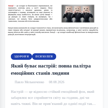
ЗДОРОВ'Я
ПСИХОЛІГЯ
Який буває настрій: повна палітра
емоційних станів людини
Павло Мельниченко
08.08.2026
Настрій — це відносно стійкий емоційний фон, який
забарвлює все сприйняття світу на години, дні чи
навіть тижні. Він не прив’язаний до однієї події так…