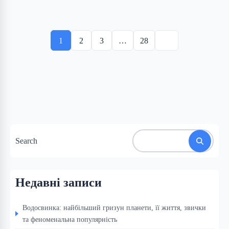
Posts
pagination
1
2
3
…
28
Search
Недавні записи
Водосвинка: найбільший гризун планети, її життя, звички
та феноменальна популярність