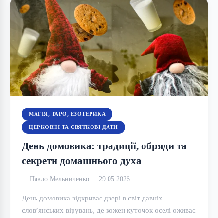
МАГІЯ, ТАРО, ЕЗОТЕРИКА
ЦЕРКОВНІ ТА СВЯТКОВІ ДАТИ
День домовика: традиції, обряди та
секрети домашнього духа
Павло Мельниченко
29.05.2026
День домовика відкриває двері в світ давніх
слов’янських вірувань, де кожен куточок оселі оживає