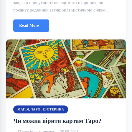
завдяки присутності невидимого охоронця, що
поєднує родинний затишок із містичною силою…
Read More
МАГІЯ, ТАРО, ЕЗОТЕРИКА
Чи можна вірити картам Таро?
Павло Мельниченко
25.05.2026