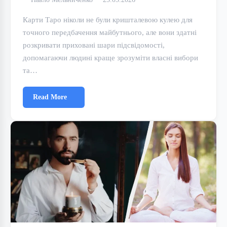
Карти Таро ніколи не були кришталевою кулею для
точного передбачення майбутнього, але вони здатні
розкривати приховані шари підсвідомості,
допомагаючи людині краще зрозуміти власні вибори
та…
Read More