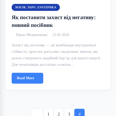
МАГІЯ, ТАРО, ЕЗОТЕРИКА
Як поставити захист від негативу:
повний посібник
Павло Мельниченко
25.05.2026
Захист від негативу — це комбінація внутрішньої
стійкості, простих ритуалів і щоденних звичок, які
разом створюють надійний бар’єр для вашої енергії.
Для початківців достатньо освоїти…
Read More
Posts
pagination
1
2
3
4