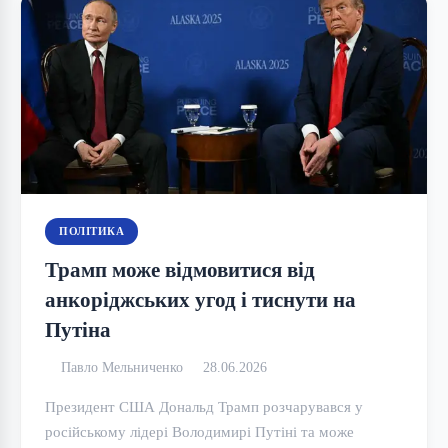
ПОЛІТИКА
Трамп може відмовитися від
анкоріджських угод і тиснути на
Путіна
Павло Мельниченко
28.06.2026
Президент США Дональд Трамп розчарувався у
російському лідері Володимирі Путіні та може