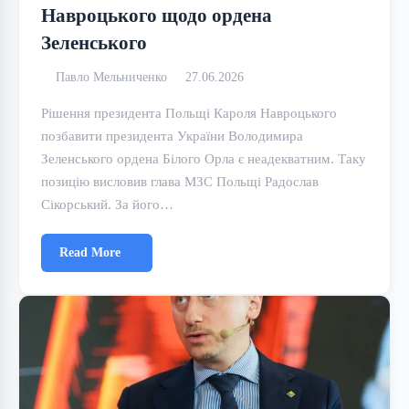
Навроцького щодо ордена
Зеленського
Павло Мельниченко
27.06.2026
Рішення президента Польщі Кароля Навроцького
позбавити президента України Володимира
Зеленського ордена Білого Орла є неадекватним. Таку
позицію висловив глава МЗС Польщі Радослав
Сікорський. За його…
Read More