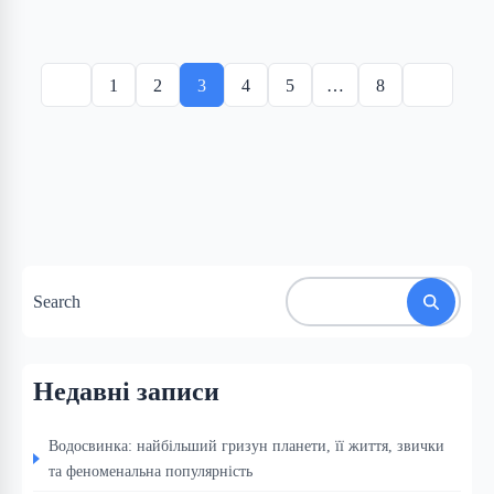
Posts
pagination
1
2
3
4
5
…
8
Search
Недавні записи
Водосвинка: найбільший гризун планети, її життя, звички
та феноменальна популярність