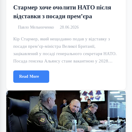
Стармер хоче очолити НАТО після
відставки з посади прем’єра
Павло Мельниченко
28.06.2026
Кір Стармер, який нещодавно подав у відставку з
посади прем’єр-міністра Великої Британії,
зацікавлений у посаді генерального секретаря НАТО.
Посада генсека Альянсу стане вакантною у 2028…
Read More