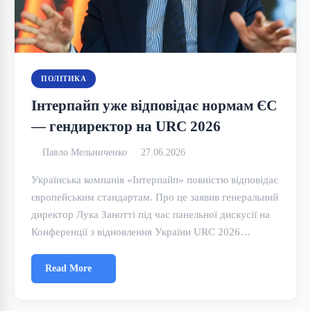
ПОЛІТИКА
Інтерпайп уже відповідає нормам ЄС
— гендиректор на URC 2026
Павло Мельниченко
27.06.2026
Українська компанія «Інтерпайп» повністю відповідає
європейським стандартам. Про це заявив генеральний
директор Лука Занотті під час панельної дискусії на
Конференції з відновлення України URC 2026…
Read More