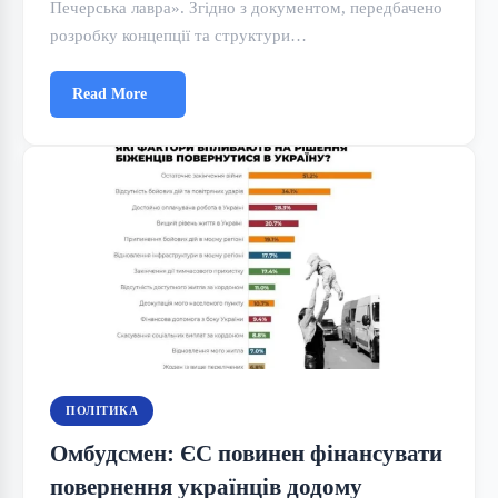
Печерська лавра». Згідно з документом, передбачено
розробку концепції та структури…
Read More
ПОЛІТИКА
Омбудсмен: ЄС повинен фінансувати
повернення українців додому