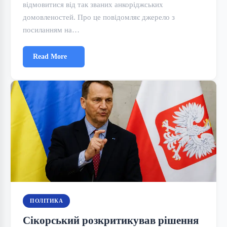
відмовитися від так званих анкоріджських
домовленостей. Про це повідомляє джерело з
посиланням на…
Read More
ПОЛІТИКА
Сікорський розкритикував рішення