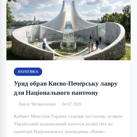
ПОЛІТИКА
Уряд обрав Києво-Печерську лавру
для Національного пантеону
Павло Мельниченко
04.07.2026
Кабінет Міністрів України ухвалив постанову, за якою
Український національний пантеон розмістять на
території Національного заповідника «Києво-