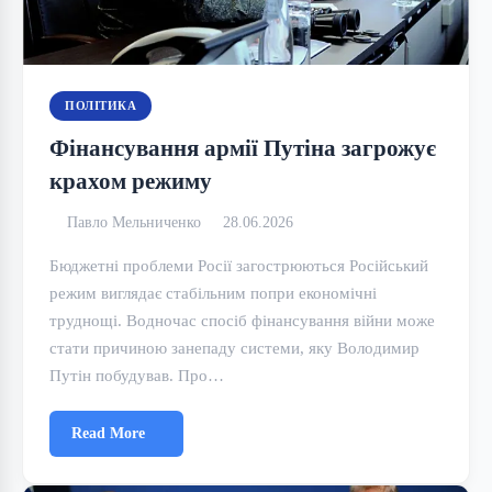
ПОЛІТИКА
Фінансування армії Путіна загрожує
крахом режиму
Павло Мельниченко
28.06.2026
Бюджетні проблеми Росії загострюються Російський
режим виглядає стабільним попри економічні
труднощі. Водночас спосіб фінансування війни може
стати причиною занепаду системи, яку Володимир
Путін побудував. Про…
Read More