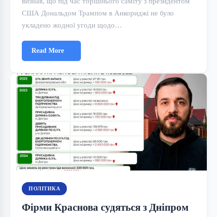
визнав, що під час торішнього саміту з президентом
США Дональдом Трампом в Анкориджі не було
укладено жодної угоди щодо…
Read More
ПОЛІТИКА
Фірми Краснова судяться з Дніпром