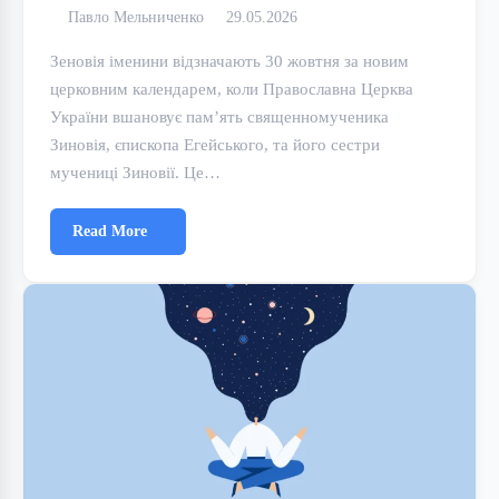
Павло Мельниченко
29.05.2026
Зеновія іменини відзначають 30 жовтня за новим
церковним календарем, коли Православна Церква
України вшановує пам’ять священномученика
Зиновія, єпископа Егейського, та його сестри
мучениці Зиновії. Це…
Read More