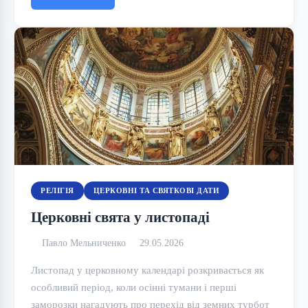
РЕЛІГІЯ
ЦЕРКОВНІ ТА СВЯТКОВІ ДАТИ
Церковні свята у листопаді
Павло Мельниченко
29.05.2026
Листопад у церковному календарі розкривається як
особливий період, коли осінні тумани і перші
заморозки нагадують про перехід від земних турбот