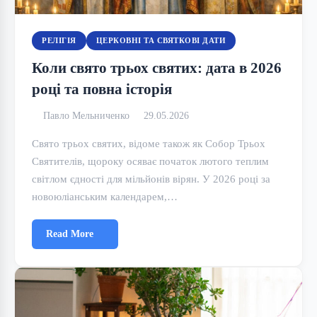
РЕЛІГІЯ
ЦЕРКОВНІ ТА СВЯТКОВІ ДАТИ
Коли свято трьох святих: дата в 2026
році та повна історія
Павло Мельниченко
29.05.2026
Свято трьох святих, відоме також як Собор Трьох
Святителів, щороку осяває початок лютого теплим
світлом єдності для мільйонів вірян. У 2026 році за
новоюліанським календарем,…
Read More