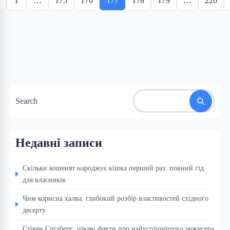
1
…
175
176
177
178
179
…
220
Search
Недавні записи
Скільки кошенят народжує кішка перший раз: повний гід
для власників
Чим корисна халва: глибокий розбір властивостей східного
десерту
Стівен Спілберг: цікаві факти про найуспішнішого режисера