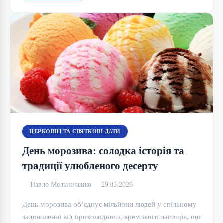
ЦЕРКОВНІ ТА СВЯТКОВІ ДАТИ
День морозива: солодка історія та
традиції улюбленого десерту
Павло Мельниченко
29.05.2026
День морозива об’єднує мільйони людей у спільному
задоволенні від прохолодного, кремового ласощів, що