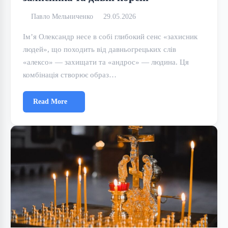
Павло Мельниченко
29.05.2026
Ім’я Олександр несе в собі глибокий сенс «захисник
людей», що походить від давньогрецьких слів
«алексо» — захищати та «андрос» — людина. Ця
комбінація створює образ…
Read More