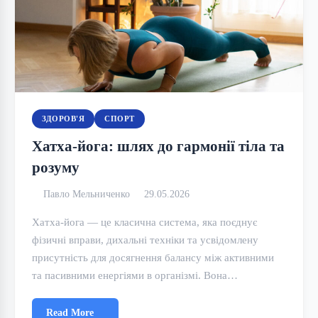
ЗДОРОВ'Я
СПОРТ
Хатха-йога: шлях до гармонії тіла та
розуму
Павло Мельниченко
29.05.2026
Хатха-йога — це класична система, яка поєднує
фізичні вправи, дихальні техніки та усвідомлену
присутність для досягнення балансу між активними
та пасивними енергіями в організмі. Вона…
Read More