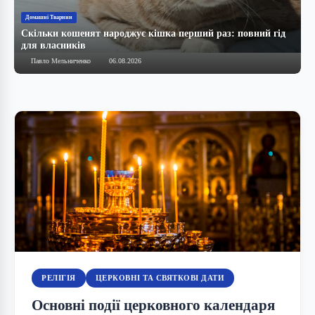
Домашні Тварини
З
Скільки кошенят народжує кішка перший раз: повний гід
Ч
для власників
д
Павло Мельниченко
06.08.2026
РЕЛІГІЯ
ЦЕРКОВНІ ТА СВЯТКОВІ ДАТИ
Основні події церковного календаря