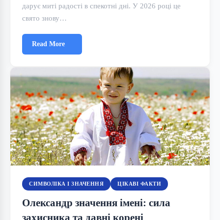
дарує миті радості в спекотні дні. У 2026 році це
свято знову…
Read More
СИМВОЛІКА І ЗНАЧЕННЯ
ЦІКАВІ ФАКТИ
Олександр значення імені: сила
захисника та давні корені