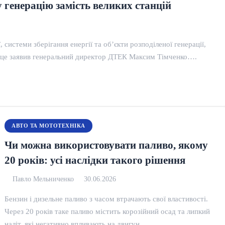
 генерацію замість великих станцій
 системи зберігання енергії та об’єкти розподіленої генерації,
ро це заявив генеральний директор ДТЕК Максим Тімченко….
АВТО ТА МОТОТЕХНІКА
Чи можна використовувати паливо, якому
20 років: усі наслідки такого рішення
Павло Мельниченко
30.06.2026
Бензин і дизельне паливо з часом втрачають свої властивості.
Через 20 років таке паливо містить корозійний осад та липкий
наліт, які негативно впливають на двигун…