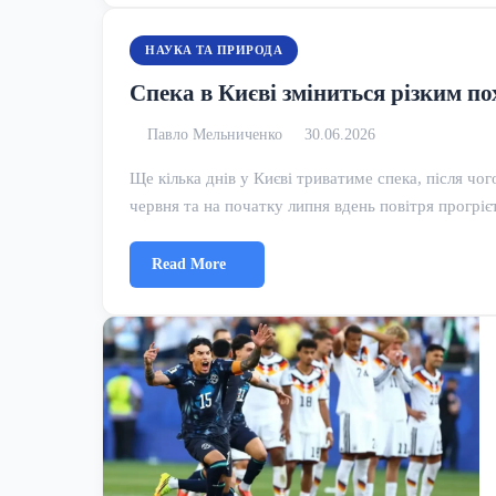
НАУКА ТА ПРИРОДА
Спека в Києві зміниться різким по
Павло Мельниченко
30.06.2026
Ще кілька днів у Києві триватиме спека, після чо
червня та на початку липня вдень повітря прогрі
Read More