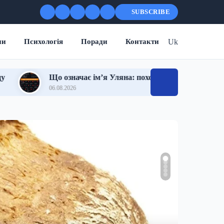
SUBSCRIBE
Uk
ни
Психологія
Поради
Контакти
означає ім’я Уляна: походження, характер, доля та сучасне з
.2026