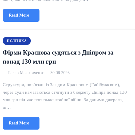
Read More
ПОЛІТИКА
Фірми Краснова судяться з Дніпром за
понад 130 млн грн
Павло Мельниченко
30.06.2026
Структури, пов’язані із Загідом Красновим (Габібулаєвим),
через суди намагаються стягнути з бюджету Дніпра понад 130
млн грн під час повномасштабної війни. За даними джерела,
ці…
Read More