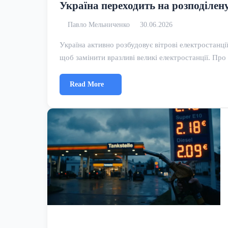
Україна переходить на розподілену
Павло Мельниченко
30.06.2026
Україна активно розбудовує вітрові електростанції,
щоб замінити вразливі великі електростанції. П
Read More