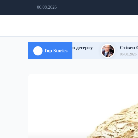
06.08.2026
востей східного десерту
Стівен Спілберг: цікаві 
Top Stories
06.08.2026