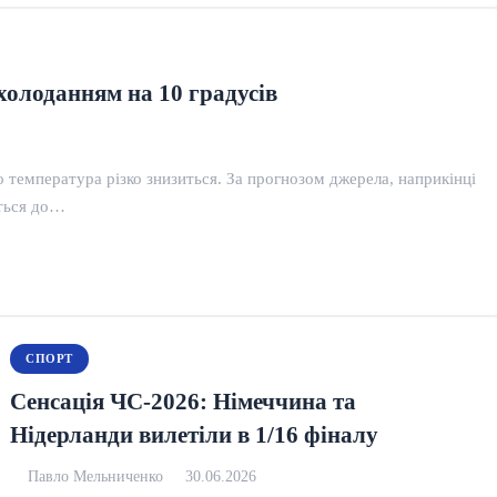
холоданням на 10 градусів
го температура різко знизиться. За прогнозом джерела, наприкінці
ється до…
СПОРТ
Сенсація ЧС-2026: Німеччина та
Нідерланди вилетіли в 1/16 фіналу
Павло Мельниченко
30.06.2026