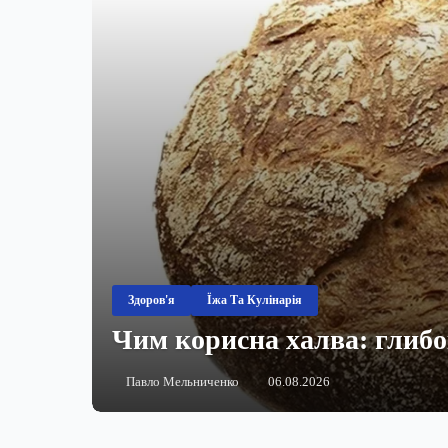
Здоров'я
Їжа Та Кулінарія
Чим корисна халва: глибок
Павло Мельниченко
06.08.2026