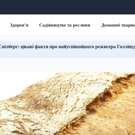
Здоров’я
Садівництво та рослини
Домашні твари
факти про найуспішнішого режисера Голлівуду
Що 
06.08