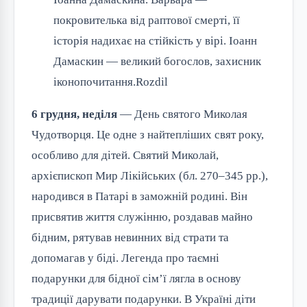
покровителька від раптової смерті, її
історія надихає на стійкість у вірі. Іоанн
Дамаскин — великий богослов, захисник
іконопочитання.⁠Rozdil
6 грудня, неділя
 — День святого Миколая 
Чудотворця. Це одне з найтепліших свят року, 
особливо для дітей. Святий Миколай, 
архієпископ Мир Лікійських (бл. 270–345 рр.), 
народився в Патарі в заможній родині. Він 
присвятив життя служінню, роздавав майно 
бідним, рятував невинних від страти та 
допомагав у біді. Легенда про таємні 
подарунки для бідної сім’ї лягла в основу 
традиції дарувати подарунки. В Україні діти 