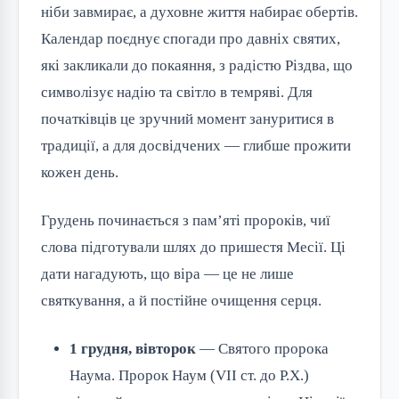
ніби завмирає, а духовне життя набирає обертів. 
Календар поєднує спогади про давніх святих, 
які закликали до покаяння, з радістю Різдва, що 
символізує надію та світло в темряві. Для 
початківців це зручний момент зануритися в 
традиції, а для досвідчених — глибше прожити 
кожен день.
Грудень починається з пам’яті пророків, чиї 
слова підготували шлях до пришестя Месії. Ці 
дати нагадують, що віра — це не лише 
святкування, а й постійне очищення серця.
1 грудня, вівторок
— Святого пророка
Наума. Пророк Наум (VII ст. до Р.Х.)