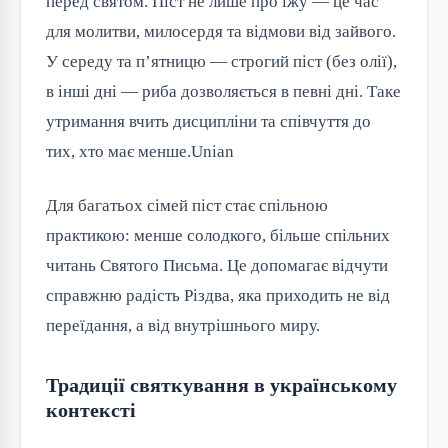
перед святом. Піст не лише про їжу — це час 
для молитви, милосердя та відмови від зайвого. 
У середу та п’ятницю — строгий піст (без олії), 
в інші дні — риба дозволяється в певні дні. Таке 
утримання вчить дисципліни та співчуття до 
тих, хто має менше.⁠Unian
Для багатьох сімей піст стає спільною 
практикою: менше солодкого, більше спільних 
читань Святого Письма. Це допомагає відчути 
справжню радість Різдва, яка приходить не від 
переїдання, а від внутрішнього миру.
Традиції святкування в українському
контексті