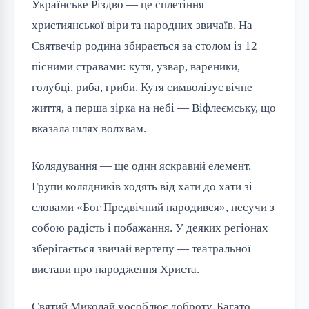
Українське Різдво — це сплетіння 
християнської віри та народних звичаїв. На 
Святвечір родина збирається за столом із 12 
пісними стравами: кутя, узвар, вареники, 
голубці, риба, гриби. Кутя символізує вічне 
життя, а перша зірка на небі — Віфлеємську, що 
вказала шлях волхвам.
Колядування — ще один яскравий елемент. 
Групи колядників ходять від хати до хати зі 
словами «Бог Предвічний народився», несучи з 
собою радість і побажання. У деяких регіонах 
зберігається звичай вертепу — театральної 
вистави про народження Христа.
Святий Миколай уособлює доброту. Багато 