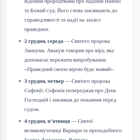
відомий пророцтвами про падіння Ніневії
та Божий суд. Його слова закликають до
справедливості та надії на захист
праведних.
2 грудня, середа
— Святого пророка
Авакума. Авакум говорив про віру, яка
допомагає пережити випробування:
«Праведний своєю вірою буде живий».
3 грудня, четвер
— Святого пророка
Софонії. Софонія попереджав про День
Господній і закликав до покаяння перед
судом.
4 грудня, п’ятниця
— Святої
великомучениці Варвари та преподобного
Іоанна Дамаскина. Варвара —