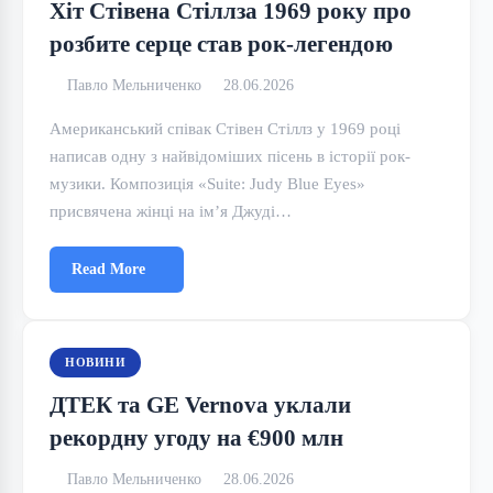
Хіт Стівена Стіллза 1969 року про
розбите серце став рок-легендою
Павло Мельниченко
28.06.2026
Американський співак Стівен Стіллз у 1969 році
написав одну з найвідоміших пісень в історії рок-
музики. Композиція «Suite: Judy Blue Eyes»
присвячена жінці на ім’я Джуді…
Read More
НОВИНИ
ДТЕК та GE Vernova уклали
рекордну угоду на €900 млн
Павло Мельниченко
28.06.2026