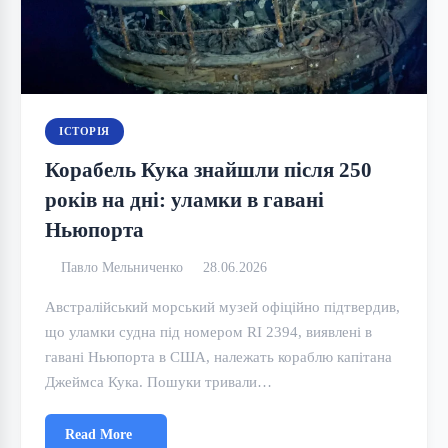
ІСТОРІЯ
Корабель Кука знайшли після 250
років на дні: уламки в гавані
Ньюпорта
Павло Мельниченко
28.06.2026
Австралійський морський музей офіційно підтвердив,
що уламки судна під номером RI 2394, виявлені в
гавані Ньюпорта в США, належать кораблю капітана
Джеймса Кука. Пошуки тривали…
Read More