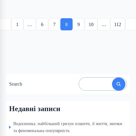
Posts
pagination
1
…
6
7
8
9
10
…
112
Search
Недавні записи
Водосвинка: найбільший гризун планети, її життя, звички
та феноменальна популярність