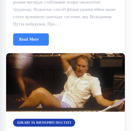
режим виглядає стабільним попри економічні
труднощі. Водночас спосіб фінансування війни може
стати причиною занепаду системи, яку Володимир
Путін побудував. Про…
Read More
ЦІКАВІ ТА ВИЗНАЧНІ ПОСТАТІ