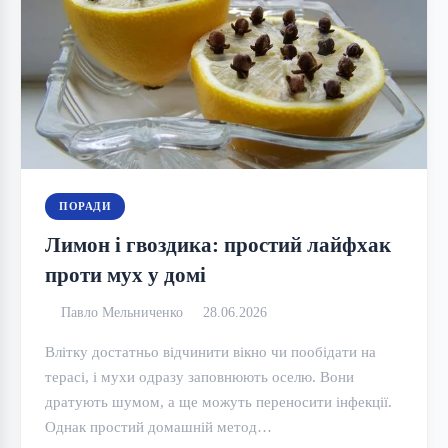
ПОРАДИ
Лимон і гвоздика: простий лайфхак
проти мух у домі
Павло Мельниченко
28.06.2026
Влітку достатньо відчинити вікно чи пообідати на
терасі, і мухи одразу заповнюють оселю. Вони
дратують шумом, а ще можуть переносити інфекції.
Однак простий домашній метод…