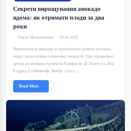
Секрети вирощування авокадо
вдома: як отримати плоди за два
роки
Павло Мельниченко
28.06.2026
Вирощувати авокадо в приміщенні цілком реально,
якщо знати кілька ключових нюансів. Про правильні
кроки розповіли експерти Раффаеле Ді Лалло та Ліза
Елдред Стейнкопф. Вибір сорту…
Read More