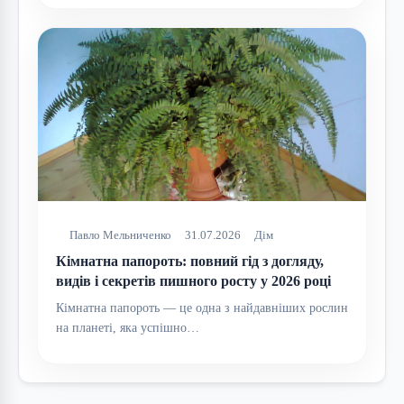
Павло Мельниченко
31.07.2026
Дім
Кімнатна папороть: повний гід з догляду,
видів і секретів пишного росту у 2026 році
Кімнатна папороть — це одна з найдавніших рослин
на планеті, яка успішно…