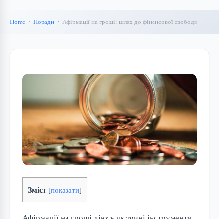
Home
Поради
Афірмації на гроші: шлях до фінансової свободи
Зміст
[
показати
]
Афірмації на гроші діють як точні інструменти