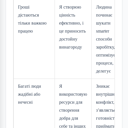
Гроші
Я створюю
Людина
дістаються
цінність
починає
тільки важкою
ефективно, і
шукати
працею
це приносить
smarter
достойну
способи
винагороду
заробітку,
оптимізує
процеси,
делегує
Багаті люди
Я
Зникає
жадібні або
використовую
внутрішній
нечесні
ресурси для
конфлікт,
створення
з’являється
добра для
готовність
себе та інших
приймати