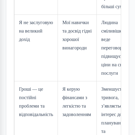
більші суми
Я не заслуговую
Мої навички
Людина
на великий
та досвід гідні
сміливіше
дохід
хорошої
веде
винагороди
переговори,
підвищує
ціни на свої
послуги
Гроші — це
Я керую
Зменшується
постійні
фінансами з
тривога,
проблеми та
легкістю та
з’являється
відповідальність
задоволенням
інтерес до
планування
та