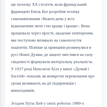
ще початку XX століття, коли французький
фармацевт Еміль Куе розробив техніку
самонавіювання «Кожен день у всіх
відношеннях мені стає краще і краще». Вона
працювала через просте, щоденне повторення,
яке поступово впливало на самопочуття
пацієнтів. Пізніше ці принципи розвинулися в
русі Нової Думки, де акцент змістився на силу
свідомості формувати матеріальну реальність.
У 1937 році Наполеон Хілл у книзі «Думай і
багатій» показав, як конкретні переконання про
гроші впливають на дії підприємців і
винахідників.
Згодом Луїза Хей у своїх роботах 1980-х