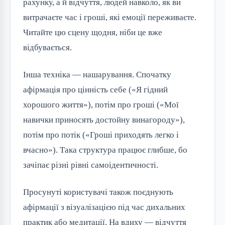
рахунку, а й відчуття, людей навколо, як ви
витрачаєте час і гроші, які емоції переживаєте.
Читайте цю сцену щодня, ніби це вже
відбувається.
Інша техніка — нашарування. Спочатку
афірмація про цінність себе («Я гідний
хорошого життя»), потім про гроші («Мої
навички приносять достойну винагороду»),
потім про потік («Гроші приходять легко і
вчасно»). Така структура працює глибше, бо
зачіпає різні рівні самоідентичності.
Просунуті користувачі також поєднують
афірмації з візуалізацією під час дихальних
практик або медитації. На вдиху — відчуття