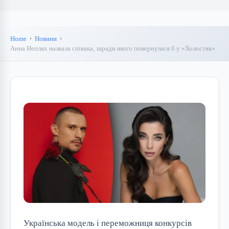
Home
Новини
Анна Неплях назвала співака, заради якого повернулася б у «Холостяк»
Українська модель і переможниця конкурсів