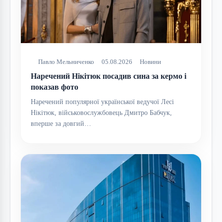
Павло Мельниченко
05.08.2026
Новини
Наречений Нікітюк посадив сина за кермо і
показав фото
Наречений популярної української ведучої Лесі
Нікітюк, військовослужбовець Дмитро Бабчук,
вперше за довгий…