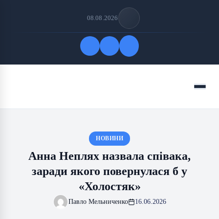
08.08.2026
Quick Links
Menu
FOLLOW US
НОВИНИ
Анна Неплях назвала співака,
заради якого повернулася б у
«Холостяк»
Павло Мельниченко
16.06.2026