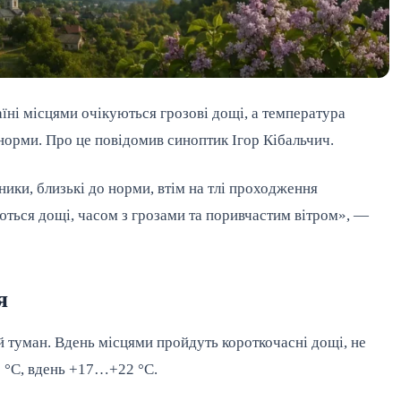
аїні місцями очікуються грозові дощі, а температура
норми. Про це повідомив синоптик Ігор Кібальчич.
ики, близькі до норми, втім на тлі проходження
ються дощі, часом з грозами та поривчастим вітром», —
я
й туман. Вдень місцями пройдуть короткочасні дощі, не
 °С, вдень +17…+22 °С.