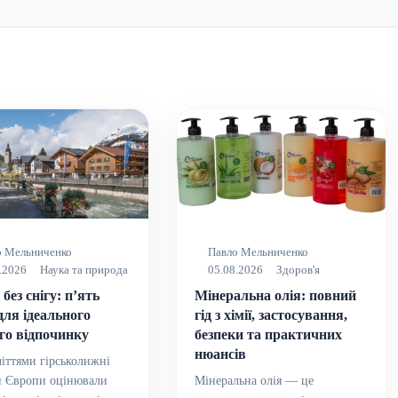
о Мельниченко
Павло Мельниченко
.2026
Наука та природа
05.08.2026
Здоров'я
без снігу: п’ять
Мінеральна олія: повний
для ідеального
гід з хімії, застосування,
го відпочинку
безпеки та практичних
нюансів
іттями гірськолижні
и Європи оцінювали
Мінеральна олія — це