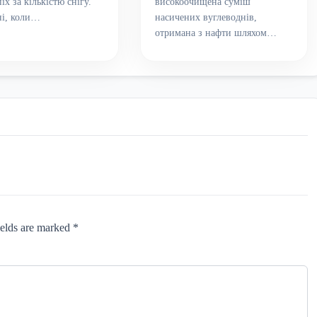
іх за кількістю снігу.
високоочищена суміш
ні, коли…
насичених вуглеводнів,
отримана з нафти шляхом…
ields are marked *