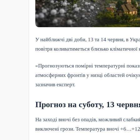
У найближчі дві доби, 13 та 14 червня, в Укр
повітря коливатиметься близько кліматичної 
«Прогнозуються помірні температурні показн
атмосферних фронтів у низці областей очіку
зазначив експерт.
Прогноз на суботу, 13 червн
На заході вночі без опадів, можливий слабки
виключені грози. Температура вночі +6…+12