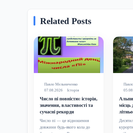
Related Posts
Павло Мельниченко
Павл
07.08.2026
Історія
05.08
Число пі повністю: історія,
Альпи 
значення, властивості та
місць 
сучасні рекорди
літньо
Число пі — це відношення
Десятил
довжини будь-якого кола до
курорт