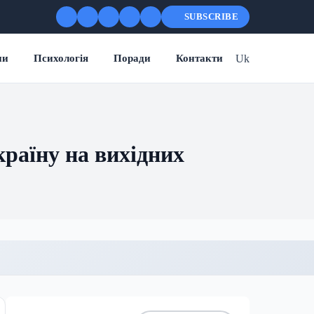
SUBSCRIBE
Uk
ни
Психологія
Поради
Контакти
раїну на вихідних