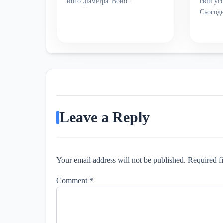
його діаметра. Воно…
свій усп
Сьогод
Leave a Reply
Your email address will not be published. Required f
Comment
*