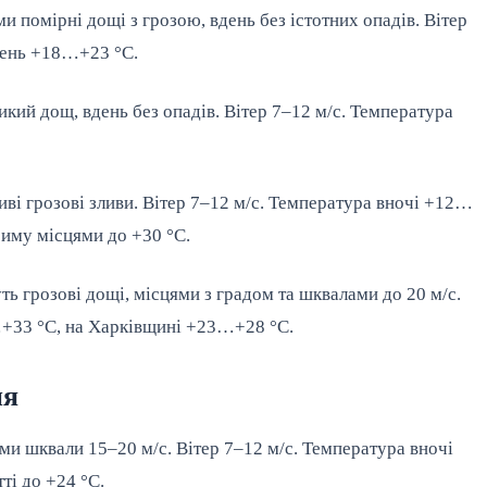
ми помірні дощі з грозою, вдень без істотних опадів. Вітер
день +18…+23 °С.
кий дощ, вдень без опадів. Вітер 7–12 м/с. Температура
иві грозові зливи. Вітер 7–12 м/с. Температура вночі +12…
риму місцями до +30 °С.
ть грозові дощі, місцями з градом та шквалами до 20 м/с.
+33 °С, на Харківщині +23…+28 °С.
ня
ями шквали 15–20 м/с. Вітер 7–12 м/с. Температура вночі
ті до +24 °С.