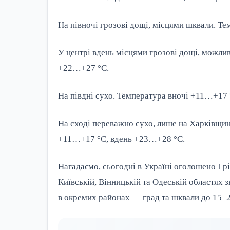
На півночі грозові дощі, місцями шквали. Т
У центрі вдень місцями грозові дощі, можли
+22…+27 °С.
На півдні сухо. Температура вночі +11…+17
На сході переважно сухо, лише на Харківщин
+11…+17 °С, вдень +23…+28 °С.
Нагадаємо, сьогодні в Україні оголошено I р
Київській, Вінницькій та Одеській областях зн
в окремих районах — град та шквали до 15–2