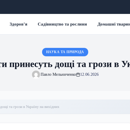
Здоров’я
Садівництво та рослини
Домашні твари
НАУКА ТА ПРИРОДА
и принесуть дощі та грози в Ук
Павло Мельниченко
12.06.2026
ощі та грози в Україну на вихідних