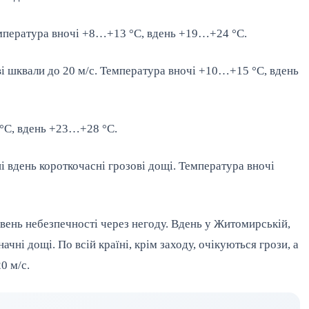
емпература вночі +8…+13 °С, вдень +19…+24 °С.
ві шквали до 20 м/с. Температура вночі +10…+15 °С, вдень
 °С, вдень +23…+28 °С.
і вдень короткочасні грозові дощі. Температура вночі
івень небезпечності через негоду. Вдень у Житомирській,
ачні дощі. По всій країні, крім заходу, очікуються грози, а
0 м/с.