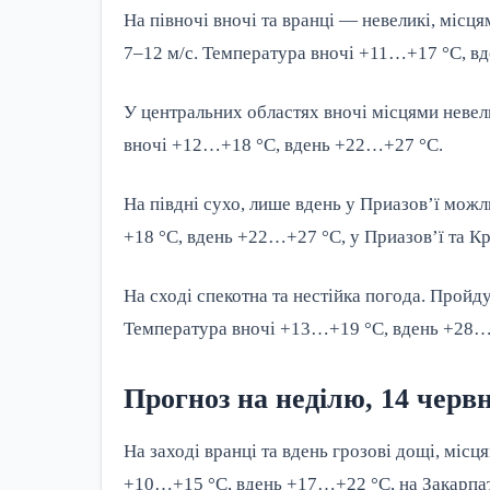
На півночі вночі та вранці — невеликі, місця
7–12 м/с. Температура вночі +11…+17 °С, в
У центральних областях вночі місцями невели
вночі +12…+18 °С, вдень +22…+27 °С.
На півдні сухо, лише вдень у Приазов’ї можл
+18 °С, вдень +22…+27 °С, у Приазов’ї та К
На сході спекотна та нестійка погода. Пройду
Температура вночі +13…+19 °С, вдень +28…
Прогноз на неділю, 14 черв
На заході вранці та вдень грозові дощі, місц
+10…+15 °С, вдень +17…+22 °С, на Закарпат