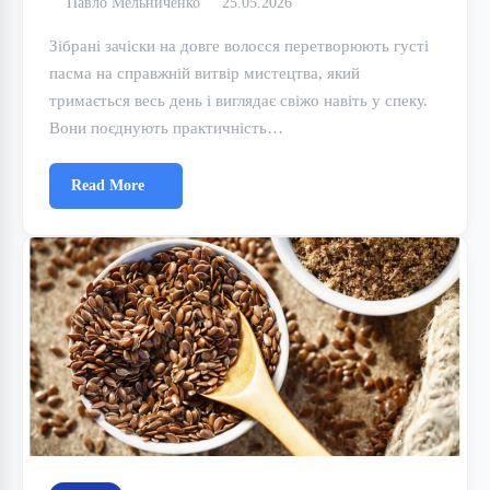
Павло Мельниченко
25.05.2026
Зібрані зачіски на довге волосся перетворюють густі
пасма на справжній витвір мистецтва, який
тримається весь день і виглядає свіжо навіть у спеку.
Вони поєднують практичність…
Read More