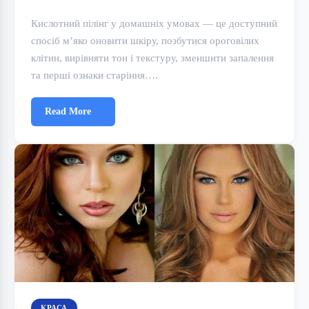
Кислотний пілінг у домашніх умовах — це доступний
спосіб м’яко оновити шкіру, позбутися ороговілих
клітин, вирівняти тон і текстуру, зменшити запалення
та перші ознаки старіння….
Read More
КРАСА