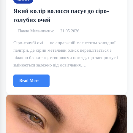
Який колір волосся пасує до сіро-
голубих очей
Павло Мельниченко
21.05.2026
Сіро-голубі очі — це справжній магнетизм холодної
палітри, де сірий металевій блиск переплітається з
ніжною блакиттю, створюючи погляд, що заворожує і
змінюється залежно від освітлення….
Read More