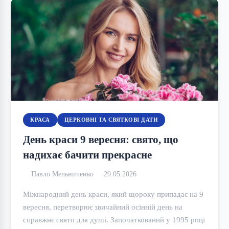
КРАСА
ЦЕРКОВНІ ТА СВЯТКОВІ ДАТИ
День краси 9 вересня: свято, що
надихає бачити прекрасне
Павло Мельниченко
29.05.2026
Міжнародний день краси, який щороку припадає на 9
вересня, перетворює звичайний осінній день на
справжнє свято для душі. Започаткований у 1995 році