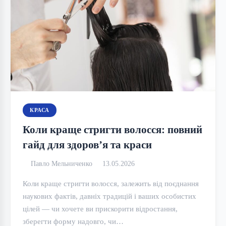
КРАСА
Коли краще стригти волосся: повний
гайд для здоров’я та краси
Павло Мельниченко
13.05.2026
Коли краще стригти волосся, залежить від поєднання
наукових фактів, давніх традицій і ваших особистих
цілей — чи хочете ви прискорити відростання,
зберегти форму надовго, чи…