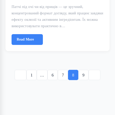
Патчі під очі чи від прищів — це зручний,
концентрований формат догляду, який працює завдяки
ефекту оклюзії та активним інгредієнтам. Їх можна
використовувати практично в…
Read More
Posts
pagination
1
…
6
7
8
9