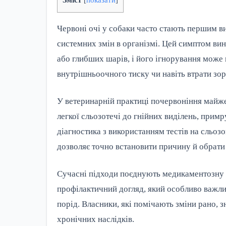
Червоні очі у собаки часто стають першим 
системних змін в організмі. Цей симптом в
або глибших шарів, і його ігнорування може
внутрішньоочного тиску чи навіть втрати зор
У ветеринарній практиці почервоніння майж
легкої сльозотечі до гнійних виділень, при
діагностика з використанням тестів на сльо
дозволяє точно встановити причину й обрати 
Сучасні підходи поєднують медикаментозну т
профілактичний догляд, який особливо важли
порід. Власники, які помічають зміни рано, 
хронічних наслідків.