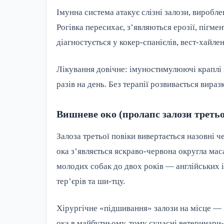
Імунна система атакує слізні залози, виробл
Рогівка пересихає, з’являються ерозії, пігме
діагностується у кокер-спанієлів, вест-хайлен
Лікування довічне: імуностимулюючі краплі 
разів на день. Без терапії розвивається вира
Вишневе око (пролапс залози третьо
Залоза третьої повіки вивертається назовні 
ока з’являється яскраво-червона округла мас
молодих собак до двох років — англійських і 
тер’єрів та ши-тцу.
Хірургічне «підшивання» залози на місце — 
ока в майбутньому, тому сучасні ветеринар