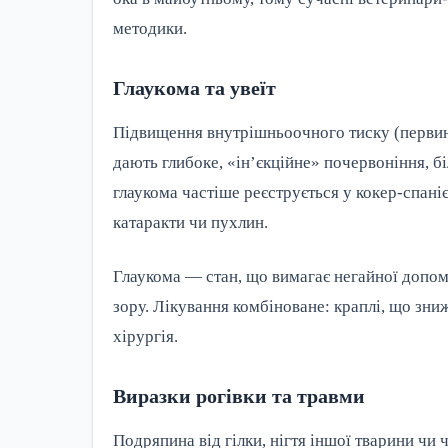
методики.
Глаукома та увеїт
Підвищення внутрішньоочного тиску (первинн
дають глибоке, «ін’єкційне» почервоніння, б
глаукома частіше реєструється у кокер-спанієл
катаракти чи пухлин.
Глаукома — стан, що вимагає негайної допом
зору. Лікування комбіноване: краплі, що зн
хірургія.
Виразки рогівки та травми
Подряпина від гілки, нігтя іншої тварини чи 