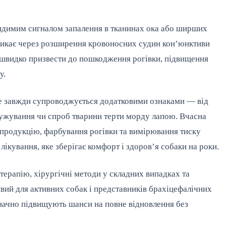
видимим сигналом запалення в тканинах ока або ширших
иникає через розширення кровоносних судин кон’юнктиви
 швидко призвести до пошкодження рогівки, підвищення
у.
е завжди супроводжується додатковими ознаками — від
мружування чи спроб тварини терти морду лапою. Вчасна
зопродукцію, фарбування рогівки та вимірювання тиску
лікування, яке зберігає комфорт і здоров’я собаки на роки.
ерапію, хірургічні методи у складних випадках та
вий для активних собак і представників брахіцефалічних
значно підвищують шанси на повне відновлення без