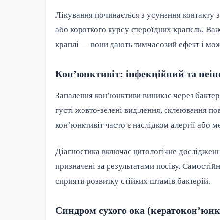
Лікування починається з усунення контакту 
або короткого курсу стероїдних крапель. Ва
краплі — вони дають тимчасовий ефект і мож
Кон’юнктивіт: інфекційний та неі
Запалення кон’юнктиви виникає через бактерії
густі жовто-зелені виділення, склеювання по
кон’юнктивіт часто є наслідком алергії або 
Діагностика включає цитологічне дослідження
призначені за результатами посіву. Самостій
сприяти розвитку стійких штамів бактерій.
Синдром сухого ока (кератокон’юнк