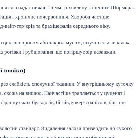
ення сліз падає нижче 15 мм за хвилину за тестом Ширмера.
нтація і хронічне почервоніння. Хвороба частіше
д-вайт-тер’єрів та брахіцефалів середнього віку.
з циклоспорином або такролімусом, штучні сльози кілька
зка рогівки і рубцювання, що погіршує зір назавжди.
ї повіки)
через слабкість сполучної тканини. У внутрішньому куточку
а, схожа на вишню. Найчастіше трапляється у цуценят і
французьких бульдогів, біглів, кокер-спанієлів, бостон-
золотий стандарт. Видалення залози призводить до сухого
и-офтальмологи завжди обирають органозберігаючі