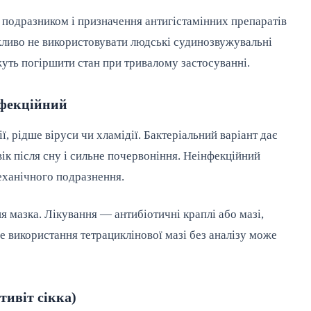
з подразником і призначення антигістамінних препаратів
жливо не використовувати людські судинозвужувальні
уть погіршити стан при тривалому застосуванні.
нфекційний
, рідше віруси чи хламідії. Бактеріальний варіант дає
вік після сну і сильне почервоніння. Неінфекційний
механічного подразнення.
 мазка. Лікування — антибіотичні краплі або мазі,
не використання тетрациклінової мазі без аналізу може
тивіт сікка)