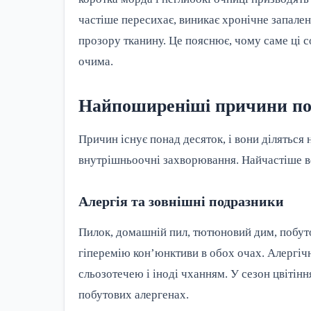
частіше пересихає, виникає хронічне запале
прозору тканину. Це пояснює, чому саме ці 
очима.
Найпоширеніші причини поч
Причин існує понад десяток, і вони діляться
внутрішньоочні захворювання. Найчастіше в
Алергія та зовнішні подразники
Пилок, домашній пил, тютюновий дим, побуто
гіперемію кон’юнктиви в обох очах. Алергі
сльозотечею і іноді чханням. У сезон цвітін
побутових алергенах.