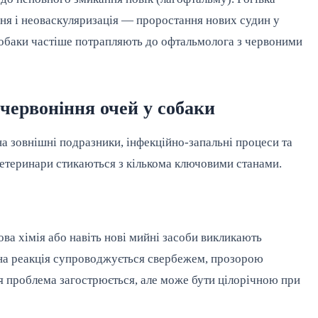
ння і неоваскуляризація — проростання нових судин у
собаки частіше потрапляють до офтальмолога з червоними
ервоніння очей у собаки
 на зовнішні подразники, інфекційно-запальні процеси та
етеринари стикаються з кількома ключовими станами.
ва хімія або навіть нові мийні засоби викликають
чна реакція супроводжується свербежем, прозорою
ня проблема загострюється, але може бути цілорічною при