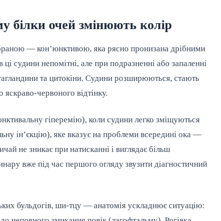
му білки очей змінюють колір
раною — кон’юнктивою, яка рясно пронизана дрібними
ці судини непомітні, але при подразненні або запаленні
стагландини та цитокіни. Судини розширюються, стають
о яскраво-червоного відтінку.
нктивальну гіперемію), коли судини легко зміщуються
льну ін’єкцію), яке вказує на проблеми всередині ока —
ичай не зникає при натисканні і виглядає більш
инару вже під час першого огляду звузити діагностичний
ьких бульдогів, ши-тцу — анатомія ускладнює ситуацію:
 до неповного змикання повік (лагофтальму). Рогівка