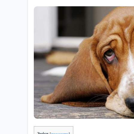
Зміст
[
показати
]