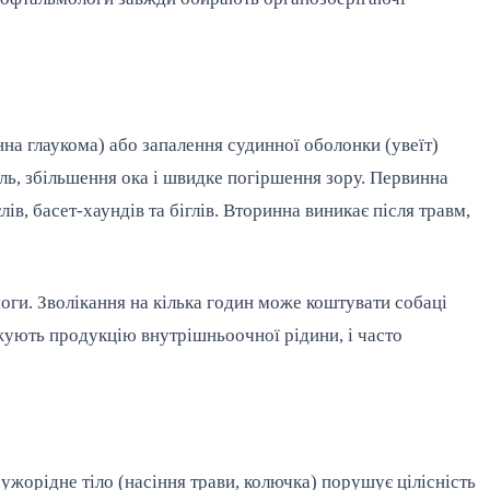
а глаукома) або запалення судинної оболонки (увеїт)
іль, збільшення ока і швидке погіршення зору. Первинна
ів, басет-хаундів та біглів. Вторинна виникає після травм,
оги. Зволікання на кілька годин може коштувати собаці
ижують продукцію внутрішньоочної рідини, і часто
чужорідне тіло (насіння трави, колючка) порушує цілісність