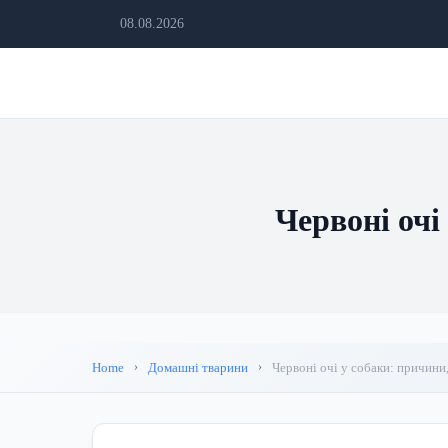
08.08.2026
Червоні очі
Home
Домашні тварини
Червоні очі у собаки: причини