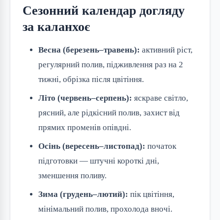
Сезонний календар догляду
за каланхоє
Весна (березень–травень):
активний ріст,
регулярний полив, підживлення раз на 2
тижні, обрізка після цвітіння.
Літо (червень–серпень):
яскраве світло,
рясний, але рідкісний полив, захист від
прямих променів опівдні.
Осінь (вересень–листопад):
початок
підготовки — штучні короткі дні,
зменшення поливу.
Зима (грудень–лютий):
пік цвітіння,
мінімальний полив, прохолода вночі.