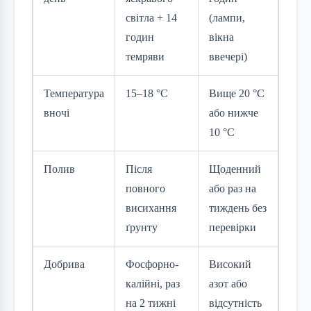
світла + 14
(лампи,
годин
вікна
темряви
ввечері)
Температура
15–18 °C
Вище 20 °C
вночі
або нижче
10 °C
Полив
Після
Щоденний
повного
або раз на
висихання
тиждень без
ґрунту
перевірки
Добрива
Фосфорно-
Високий
калійні, раз
азот або
на 2 тижні
відсутність