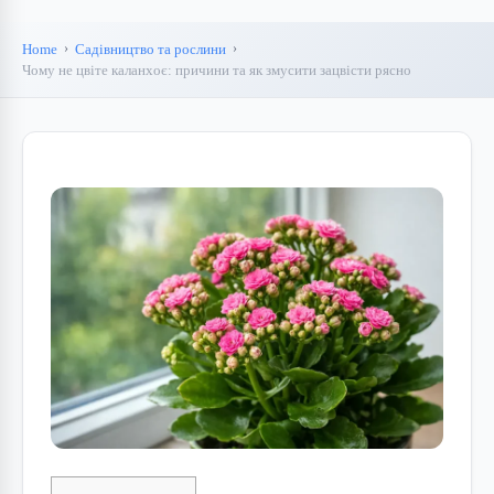
Home
Садівництво та рослини
Чому не цвіте каланхоє: причини та як змусити зацвісти рясно