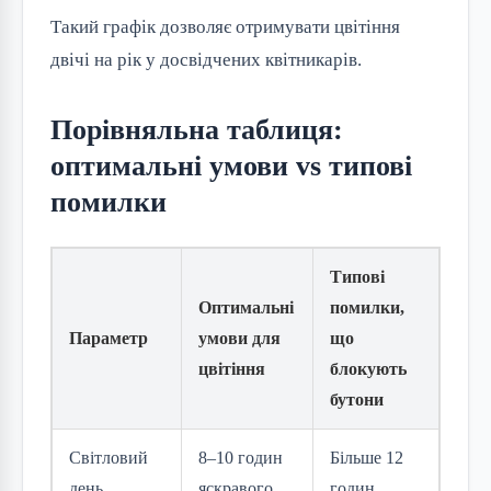
Такий графік дозволяє отримувати цвітіння 
двічі на рік у досвідчених квітникарів.
Порівняльна таблиця:
оптимальні умови vs типові
помилки
Типові
Оптимальні
помилки,
Параметр
умови для
що
цвітіння
блокують
бутони
Світловий
8–10 годин
Більше 12
день
яскравого
годин