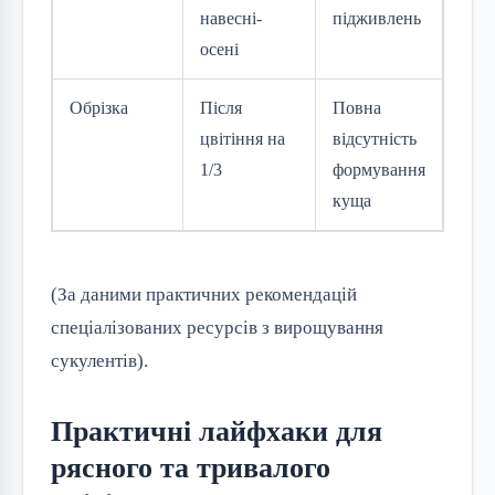
навесні-
підживлень
осені
Обрізка
Після
Повна
цвітіння на
відсутність
1/3
формування
куща
(За даними практичних рекомендацій 
спеціалізованих ресурсів з вирощування 
сукулентів).
Практичні лайфхаки для
рясного та тривалого