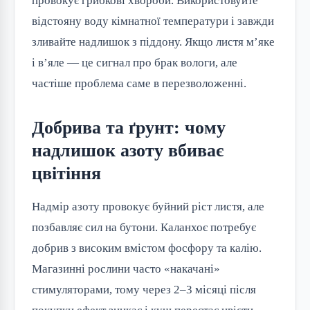
провокує грибкові хвороби. Використовуйте 
відстояну воду кімнатної температури і завжди 
зливайте надлишок з піддону. Якщо листя м’яке 
і в’яле — це сигнал про брак вологи, але 
частіше проблема саме в перезволоженні.
Добрива та ґрунт: чому
надлишок азоту вбиває
цвітіння
Надмір азоту провокує буйний ріст листя, але 
позбавляє сил на бутони. Каланхоє потребує 
добрив з високим вмістом фосфору та калію. 
Магазинні рослини часто «накачані» 
стимуляторами, тому через 2–3 місяці після 