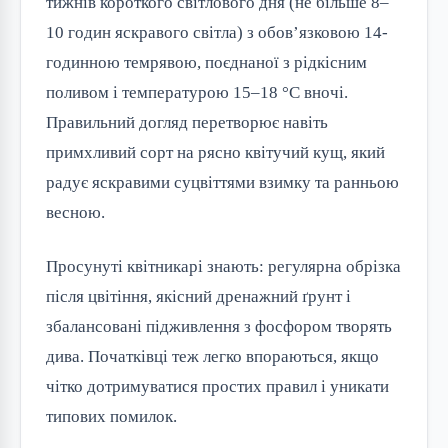
тижнів короткого світлового дня (не більше 8–
10 годин яскравого світла) з обов’язковою 14-
годинною темрявою, поєднаної з рідкісним 
поливом і температурою 15–18 °C вночі. 
Правильний догляд перетворює навіть 
примхливий сорт на рясно квітучий кущ, який 
радує яскравими суцвіттями взимку та ранньою 
весною.
Просунуті квітникарі знають: регулярна обрізка 
після цвітіння, якісний дренажний ґрунт і 
збалансовані підживлення з фосфором творять 
дива. Початківці теж легко впораються, якщо 
чітко дотримуватися простих правил і уникати 
типових помилок.