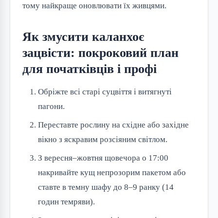
тому найкраще оновлювати їх живцями.
Як змусити каланхоє
зацвісти: покроковий план
для початківців і профі
Обріжте всі старі суцвіття і витягнуті
пагони.
Переставте рослину на східне або західне
вікно з яскравим розсіяним світлом.
З вересня–жовтня щовечора о 17:00
накривайте кущ непрозорим пакетом або
ставте в темну шафу до 8–9 ранку (14
годин темряви).