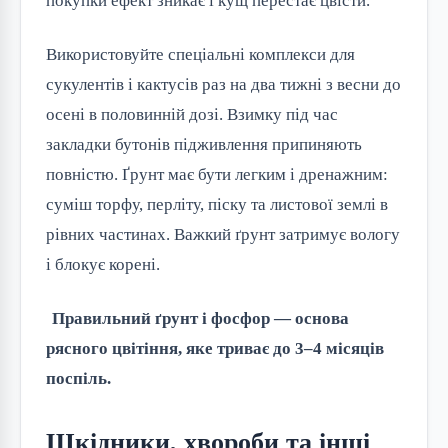
покупки ефект зникає і кущ перестає цвісти.
Використовуйте спеціальні комплекси для 
сукулентів і кактусів раз на два тижні з весни до 
осені в половинній дозі. Взимку під час 
закладки бутонів підживлення припиняють 
повністю. Ґрунт має бути легким і дренажним: 
суміш торфу, перліту, піску та листової землі в 
рівних частинах. Важкий ґрунт затримує вологу 
і блокує корені.
Правильний ґрунт і фосфор — основа 
рясного цвітіння, яке триває до 3–4 місяців 
поспіль.
Шкідники, хвороби та інші