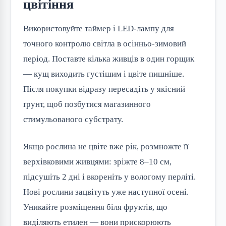
цвітіння
Використовуйте таймер і LED-лампу для 
точного контролю світла в осінньо-зимовий 
період. Поставте кілька живців в один горщик 
— кущ виходить густішим і цвіте пишніше. 
Після покупки відразу пересадіть у якісний 
ґрунт, щоб позбутися магазинного 
стимульованого субстрату.
Якщо рослина не цвіте вже рік, розмножте її 
верхівковими живцями: зріжте 8–10 см, 
підсушіть 2 дні і вкореніть у вологому перліті. 
Нові рослини зацвітуть уже наступної осені. 
Уникайте розміщення біля фруктів, що 
виділяють етилен — вони прискорюють 