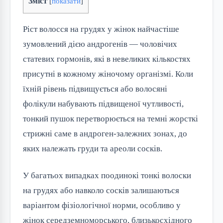
Зміст
[
показати
]
Ріст волосся на грудях у жінок найчастіше
зумовлений дією андрогенів — чоловічих
статевих гормонів, які в невеликих кількостях
присутні в кожному жіночому організмі. Коли
їхній рівень підвищується або волосяні
фолікули набувають підвищеної чутливості,
тонкий пушок перетворюється на темні жорсткі
стрижні саме в андроген-залежних зонах, до
яких належать груди та ареоли сосків.
У багатьох випадках поодинокі тонкі волоски
на грудях або навколо сосків залишаються
варіантом фізіологічної норми, особливо у
жінок середземноморського, близькосхідного