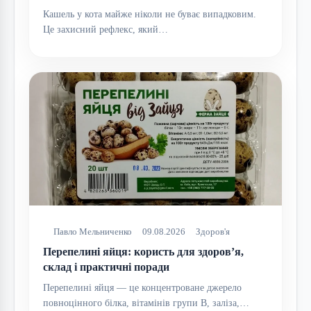
Кашель у кота майже ніколи не буває випадковим.
Це захисний рефлекс, який…
Павло Мельниченко
09.08.2026
Здоров'я
Перепелині яйця: користь для здоров’я,
склад і практичні поради
Перепелині яйця — це концентроване джерело
повноцінного білка, вітамінів групи B, заліза,…