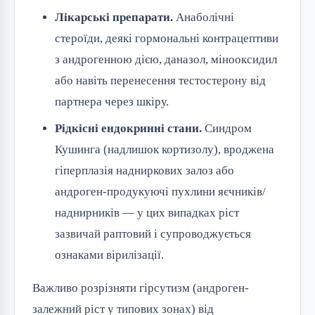
Лікарські препарати.
Анаболічні
стероїди, деякі гормональні контрацептиви
з андрогенною дією, даназол, мінооксидил
або навіть перенесення тестостерону від
партнера через шкіру.
Рідкісні ендокринні стани.
Синдром
Кушинга (надлишок кортизолу), вроджена
гіперплазія надниркових залоз або
андроген-продукуючі пухлини яєчників/
наднирників — у цих випадках ріст
зазвичай раптовий і супроводжується
ознаками вірилізації.
Важливо розрізняти гірсутизм (андроген-
залежний ріст у типових зонах) від