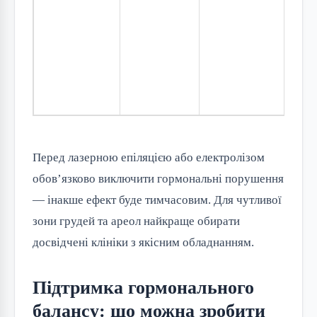
тр
до
по
до
спе
Перед лазерною епіляцією або електролізом
обов’язково виключити гормональні порушення
— інакше ефект буде тимчасовим. Для чутливої
зони грудей та ареол найкраще обирати
досвідчені клініки з якісним обладнанням.
Підтримка гормонального
балансу: що можна зробити