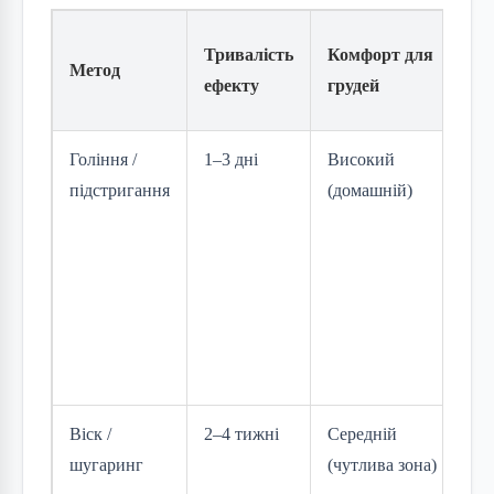
Кл
Тривалість
Комфорт для
Метод
пе
ефекту
грудей
об
Гоління /
1–3 дні
Високий
Шв
підстригання
(домашній)
де
без
не
на 
мо
ви
вр
Віск /
2–4 тижні
Середній
До
шугаринг
(чутлива зона)
шк