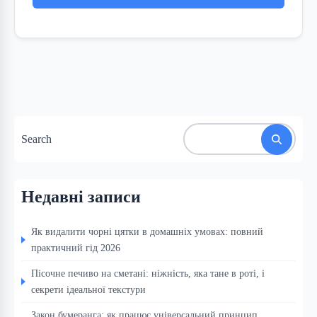
Search
Недавні записи
Як видалити чорні цятки в домашніх умовах: повний
практичний гід 2026
Пісочне печиво на сметані: ніжність, яка тане в роті, і
секрети ідеальної текстури
Закон бумеранга: як працює універсальний принцип