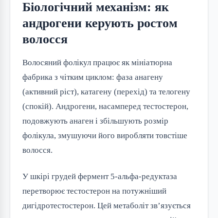
Біологічний механізм: як
андрогени керують ростом
волосся
Волосяний фолікул працює як мініатюрна
фабрика з чітким циклом: фаза анагену
(активний ріст), катагену (перехід) та телогену
(спокій). Андрогени, насамперед тестостерон,
подовжують анаген і збільшують розмір
фолікула, змушуючи його виробляти товстіше
волосся.
У шкірі грудей фермент 5-альфа-редуктаза
перетворює тестостерон на потужніший
дигідротестостерон. Цей метаболіт зв’язується