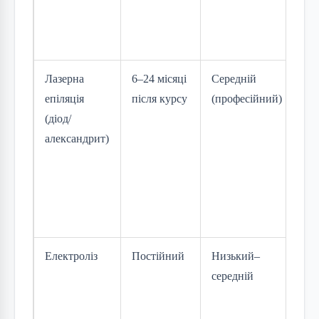
по
та
біл
Лазерна
6–24 місяці
Середній
На
епіляція
після курсу
(професійний)
бал
(діод/
еф
александрит)
те
во
сві
шкі
сеа
Електроліз
Постійний
Низький–
Пр
середній
бу
ко
во