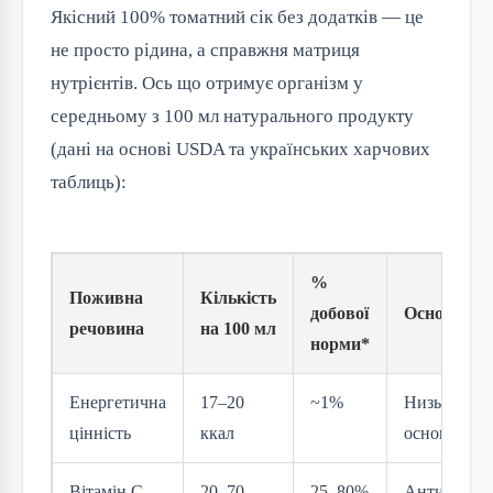
Якісний 100% томатний сік без додатків — це
не просто рідина, а справжня матриця
нутрієнтів. Ось що отримує організм у
середньому з 100 мл натурального продукту
(дані на основі USDA та українських харчових
таблиць):
%
Поживна
Кількість
добової
Основна р
речовина
на 100 мл
норми*
Енергетична
17–20
~1%
Низькокало
цінність
ккал
основа рац
Вітамін C
20–70
25–80%
Антиоксида