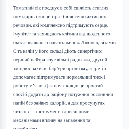
Томатний сік поєднує в собі свіжість стиглих
помідорів і концентрат біологічно активних
речовин, які комплексно підтримують серце,
імунітет та захищають клітини від щоденного
окислювального навантаження. Лікопен, вітамін
C та калій у його складі діють синергічно:
перший нейтралізує вільні радикали, другий
зміцнює захисні бар’єри організму, а третій
допомагає підтримувати нормальний тиск і
роботу м’язів. Для початківців це простий
спосіб додати до раціону потужний рослинний
напій без зайвих калорій, а для просунутих
читачів — інструмент з доведеними
механізмами впливу на запалення та
метаболізм.