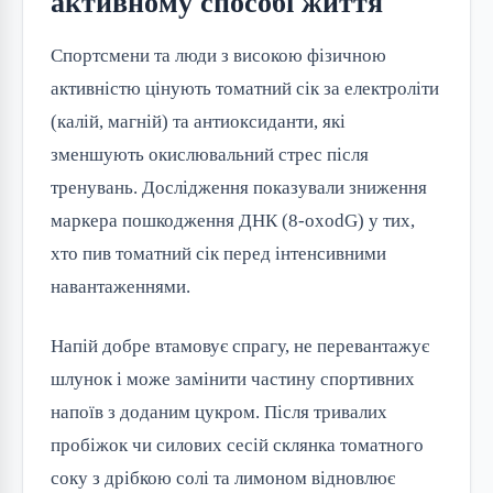
активному способі життя
Спортсмени та люди з високою фізичною
активністю цінують томатний сік за електроліти
(калій, магній) та антиоксиданти, які
зменшують окислювальний стрес після
тренувань. Дослідження показували зниження
маркера пошкодження ДНК (8-oxodG) у тих,
хто пив томатний сік перед інтенсивними
навантаженнями.
Напій добре втамовує спрагу, не перевантажує
шлунок і може замінити частину спортивних
напоїв з доданим цукром. Після тривалих
пробіжок чи силових сесій склянка томатного
соку з дрібкою солі та лимоном відновлює