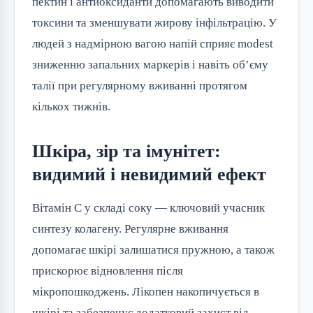
пектин і антиоксиданти допомагають виводити
токсини та зменшувати жирову інфільтрацію. У
людей з надмірною вагою напій сприяє modest
зниженню запальних маркерів і навіть об’єму
талії при регулярному вживанні протягом
кількох тижнів.
Шкіра, зір та імунітет:
видимий і невидимий ефект
Вітамін C у складі соку — ключовий учасник
синтезу колагену. Регулярне вживання
допомагає шкірі залишатися пружною, а також
прискорює відновлення після
мікропошкоджень. Лікопен накопичується в
шкірі та забезпечує додатковий захист від