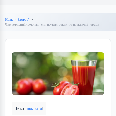
Home
Здоров'я
Чим корисний томатний сік: наукові докази та практичні поради
Зміст
[
показати
]