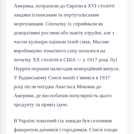
Америка, потрапили до Європи в XVI столітті
завдяки іспанським та португальським
мореплавцям. Спочатку їх сприймали як
декоративні рослини або навіть отруйні, але з
часом кулінари оцінили їхній смак. Масове
виробництво томатного соку почалося на
початку XX століття в США — у 1917 році Луї
Перрен першим налагодив комерційний випуск.
У Радянському Союзі напій з’явився в 1937
році після поїздки Анастаса Мікояна до
Америки, де він побачив популярність цього
продукту та привіз ідею.
В Україні томатний сік завжди був сезонним
фаворитом дачників і городників. Стиглі плоди