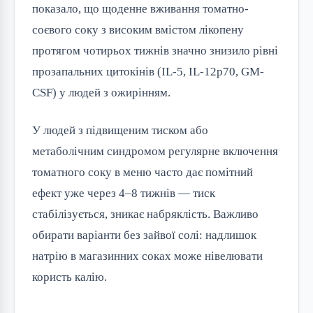
показало, що щоденне вживання томатно-
соєвого соку з високим вмістом лікопену
протягом чотирьох тижнів значно знизило рівні
прозапальних цитокінів (IL-5, IL-12p70, GM-
CSF) у людей з ожирінням.
У людей з підвищеним тиском або
метаболічним синдромом регулярне включення
томатного соку в меню часто дає помітний
ефект уже через 4–8 тижнів — тиск
стабілізується, зникає набряклість. Важливо
обирати варіанти без зайвої солі: надлишок
натрію в магазинних соках може нівелювати
користь калію.