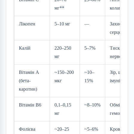
мг**
колаген, ім
Лікопен
5–10 мг
—
Захист кліт
серце, прос
Калій
220–250
5–7%
Тиск, м’язи
мг
нервова си
Вітамін A
~150–200
~10–
Зір, шкіра,
(бета-
мкг
15%
імунітет
каротин)
Вітамін B6
0,1–0,15
~8–10%
Обмін речо
мг
гемоглобін
Фолієва
~20–25
~5–6%
Кровотворе