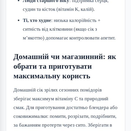
Люди старшого віку
: підтримка серця,
судин та кісток (вітамін K, калій).
Ті, хто худне
: низька калорійність +
ситність від клітковини (якщо сік з
м’якоттю) допомагає контролювати апетит.
Домашній чи магазинний: як
обрати та приготувати
максимальну користь
Домашній сік зрілих сезонних помідорів
зберігає максимум вітаміну C та природний
смак. Для приготування достатньо блендера або
соковижималки: помити, розрізати, подрібнити,
за бажанням протерти через сито. Зберігати в