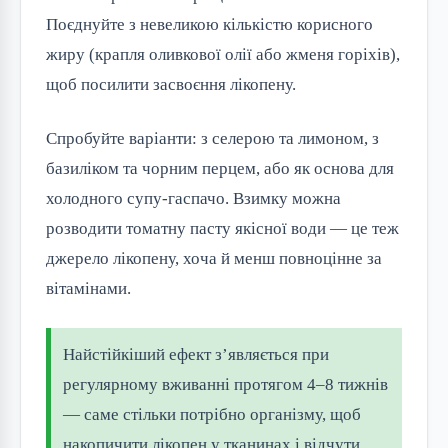
Поєднуйте з невеликою кількістю корисного
жиру (крапля оливкової олії або жменя горіхів),
щоб посилити засвоєння лікопену.
Спробуйте варіанти: з селерою та лимоном, з
базиліком та чорним перцем, або як основа для
холодного супу-гаспачо. Взимку можна
розводити томатну пасту якісної води — це теж
джерело лікопену, хоча й менш повноцінне за
вітамінами.
Найстійкіший ефект з’являється при
регулярному вживанні протягом 4–8 тижнів
— саме стільки потрібно організму, щоб
накопичити лікопен у тканинах і відчути