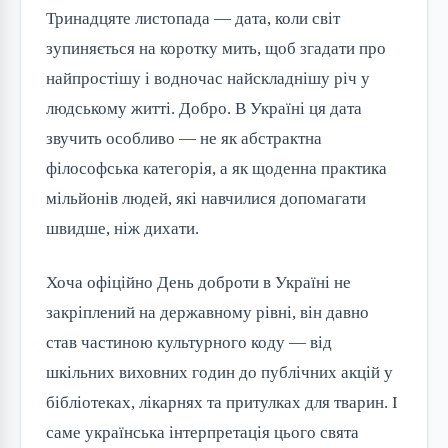
Тринадцяте листопада — дата, коли світ
зупиняється на коротку мить, щоб згадати про
найпростішу і водночас найскладнішу річ у
людському житті. Добро. В Україні ця дата
звучить особливо — не як абстрактна
філософська категорія, а як щоденна практика
мільйонів людей, які навчилися допомагати
швидше, ніж дихати.
Хоча офіційно День доброти в Україні не
закріплений на державному рівні, він давно
став частиною культурного коду — від
шкільних виховних годин до публічних акцій у
бібліотеках, лікарнях та притулках для тварин. І
саме українська інтерпретація цього свята