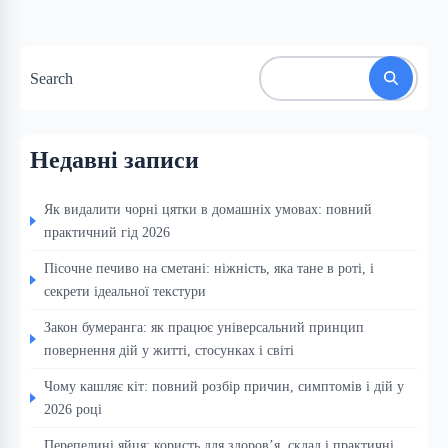
Search
Недавні записи
Як видалити чорні цятки в домашніх умовах: повний
практичний гід 2026
Пісочне печиво на сметані: ніжність, яка тане в роті, і
секрети ідеальної текстури
Закон бумеранга: як працює універсальний принцип
повернення дій у житті, стосунках і світі
Чому кашляє кіт: повний розбір причин, симптомів і дій у
2026 році
Перепелині яйця: користь для здоров’я, склад і практичні