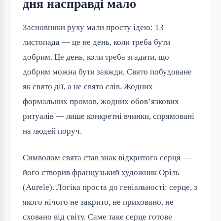
дня насправді мало
Засновники руху мали просту ідею: 13
листопада — це не день, коли треба бути
добрим. Це день, коли треба згадати, що
добрим можна бути завжди. Свято побудоване
як свято дії, а не свято слів. Жодних
формальних промов, жодних обов’язкових
ритуалів — лише конкретні вчинки, спрямовані
на людей поруч.
Символом свята став знак відкритого серця —
його створив французький художник Оріль
(Aurele). Логіка проста до геніальності: серце, з
якого нічого не закрито, не приховано, не
сховано від світу. Саме таке серце готове