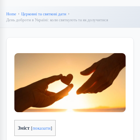
Home
Церковні та святкові дати
День доброти в Україні: коли святкують та як долучитися
Зміст
[
показати
]