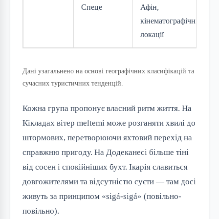
Спеце
Афін,
л
кінематографічні
т
локації
Дані узагальнено на основі географічних класифікацій та
сучасних туристичних тенденцій.
Кожна група пропонує власний ритм життя. На
Кікладах вітер meltemi може розганяти хвилі до
штормових, перетворюючи яхтовий перехід на
справжню пригоду. На Додеканесі більше тіні
від сосен і спокійніших бухт. Ікарія славиться
довгожителями та відсутністю суєти — там досі
живуть за принципом «sigá-sigá» (повільно-
повільно).