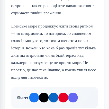
острови — так ви розподілите навантаження та
отримаєте глибші враження.
Егейське море продовжує жити своїм ритмом
— то штормовим, то лагідним, то сповненим
голосів минулого, то тихим шепотом нових
історій. Кожен, хто хоча б раз провів тут кілька
днів під вітрилами чи на білій терасі над
кальдерою, розуміє: це не просто море. Це
простір, де час тече інакше, а кожна хвиля несе
відлуння тисячоліть.
Share: