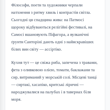
Філософи, поети та художники черпали
натхнення з ритму хвиль і контрастів світла.
Сьогодні ця спадщина жива: на Патмосі
щороку відбуваються релігійні фестивалі, на
Самосі вшановують Піфагора, а вулканічні
ґрунти Санторіні дають одні з найяскравіших
білих вин світу — ассіртіко.
Кухня тут — це свіжа риба, запечена з травами,
фета з оливковою олією, томати, баклажани та
сир, витриманий у морській солі. Місцеві танці
— сиртакі, хасапіко, критські ліричні —
народжувалися на палубах і в тавернах біля
моря.