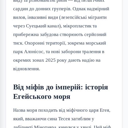
вид) та різноманітні риби — від пелагічних
сардин до донних груперів. Однак надмірний
вилов, інвазивні види (лезепсійські мігранти
через Суецький канал), мікропластик та
прибережна забудова створюють серйозний
тиск. Охоронні території, зокрема морський
парк Алонісос, та нові заборони тралення в
окремих зонах 2025 року дають надію на
відновлення.
Від міфів до імперій: історія
Егейського моря
Назва моря походить від міфічного царя Егея,
який, вважаючи сина Тесея загиблим у
лабіринті Мінотавра, кинувся у хвилі. Цей міф,