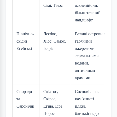
Сімі, Тілос
асклепійони,
д
більш зелений
ландшафт
Північно-
Лесбос,
Великі острови з
К
східні
Хіос, Самос,
гарячими
т
Егейські
Ікарія
джерелами,
с
термальними
в
водами,
античними
храмами
Споради
Скіатос,
Соснові ліси,
К
та
Скірос,
кам’янисті
п
Саронічні
Егіна, Ідра,
пляжі,
м
Порос,
близькість до
я