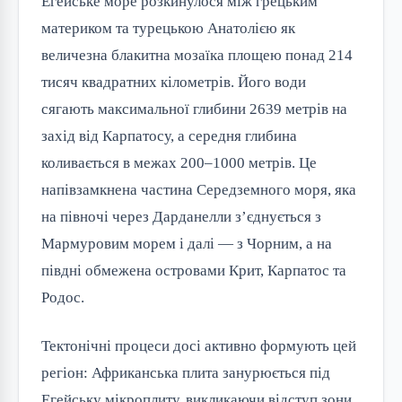
Егейське море розкинулося між грецьким
материком та турецькою Анатолією як
величезна блакитна мозаїка площею понад 214
тисяч квадратних кілометрів. Його води
сягають максимальної глибини 2639 метрів на
захід від Карпатосу, а середня глибина
коливається в межах 200–1000 метрів. Це
напівзамкнена частина Середземного моря, яка
на півночі через Дарданелли з’єднується з
Мармуровим морем і далі — з Чорним, а на
півдні обмежена островами Крит, Карпатос та
Родос.
Тектонічні процеси досі активно формують цей
регіон: Африканська плита занурюється під
Егейську мікроплиту, викликаючи відступ зони