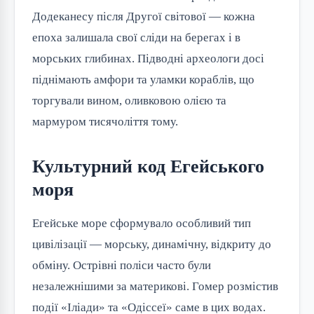
Додеканесу після Другої світової — кожна
епоха залишала свої сліди на берегах і в
морських глибинах. Підводні археологи досі
піднімають амфори та уламки кораблів, що
торгували вином, оливковою олією та
мармуром тисячоліття тому.
Культурний код Егейського
моря
Егейське море сформувало особливий тип
цивілізації — морську, динамічну, відкриту до
обміну. Острівні поліси часто були
незалежнішими за материкові. Гомер розмістив
події «Іліади» та «Одіссеї» саме в цих водах.