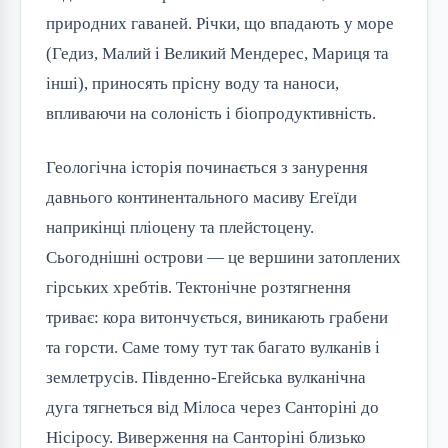
природних гаваней. Річки, що впадають у море
(Гедиз, Малий і Великий Мендерес, Мариця та
інші), приносять прісну воду та наноси,
впливаючи на солоність і біопродуктивність.
Геологічна історія починається з занурення
давнього континентального масиву Егеїди
наприкінці пліоцену та плейстоцену.
Сьогоднішні острови — це вершини затоплених
гірських хребтів. Тектонічне розтягнення
триває: кора витончується, виникають грабени
та горсти. Саме тому тут так багато вулканів і
землетрусів. Південно-Егейська вулканічна
дуга тягнеться від Мілоса через Санторіні до
Нісіросу. Виверження на Санторіні близько