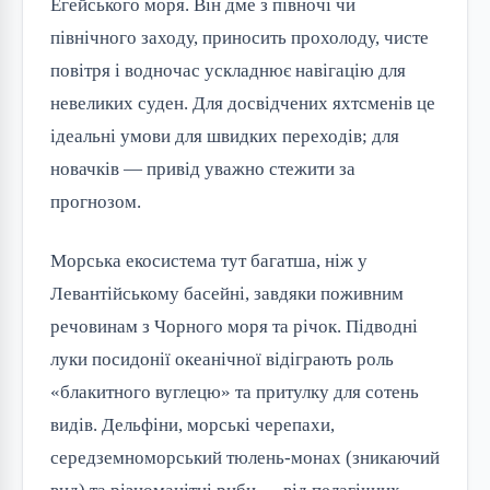
Егейського моря. Він дме з півночі чи
північного заходу, приносить прохолоду, чисте
повітря і водночас ускладнює навігацію для
невеликих суден. Для досвідчених яхтсменів це
ідеальні умови для швидких переходів; для
новачків — привід уважно стежити за
прогнозом.
Морська екосистема тут багатша, ніж у
Левантійському басейні, завдяки поживним
речовинам з Чорного моря та річок. Підводні
луки посидонії океанічної відіграють роль
«блакитного вуглецю» та притулку для сотень
видів. Дельфіни, морські черепахи,
середземноморський тюлень-монах (зникаючий