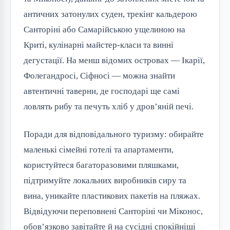
античних затонулих суден, трекінг кальдерою
Санторіні або Самарійською ущелиною на
Криті, кулінарні майстер-класи та винні
дегустації. На менш відомих островах — Ікарії,
Фолегандросі, Сіфносі — можна знайти
автентичні таверни, де господарі ще самі
ловлять рибу та печуть хліб у дров’яній печі.
Поради для відповідального туризму: обирайте
маленькі сімейні готелі та апартаменти,
користуйтеся багаторазовими пляшками,
підтримуйте локальних виробників сиру та
вина, уникайте пластикових пакетів на пляжах.
Відвідуючи переповнені Санторіні чи Міконос,
обов’язково завітайте й на сусідні спокійніші