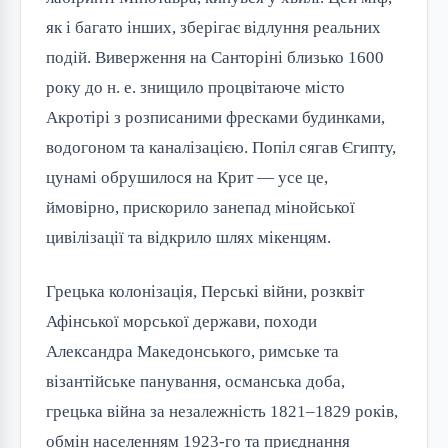
як і багато інших, зберігає відлуння реальних
подій. Виверження на Санторіні близько 1600
року до н. е. знищило процвітаюче місто
Акротірі з розписаними фресками будинками,
водогоном та каналізацією. Попіл сягав Єгипту,
цунамі обрушилося на Крит — усе це,
ймовірно, прискорило занепад мінойської
цивілізації та відкрило шлях мікенцям.
Грецька колонізація, Перські війни, розквіт
Афінської морської держави, походи
Александра Македонського, римське та
візантійське панування, османська доба,
грецька війна за незалежність 1821–1829 років,
обмін населенням 1923-го та приєднання