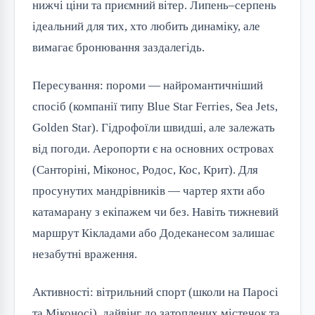
нижчі ціни та приємний вітер. Липень–серпень
ідеальний для тих, хто любить динаміку, але
вимагає бронювання заздалегідь.
Пересування: пороми — найромантичніший
спосіб (компанії типу Blue Star Ferries, Sea Jets,
Golden Star). Гідрофоїли швидші, але залежать
від погоди. Аеропорти є на основних островах
(Санторіні, Міконос, Родос, Кос, Крит). Для
просунутих мандрівників — чартер яхти або
катамарану з екіпажем чи без. Навіть тижневий
маршрут Кікладами або Додеканесом залишає
незабутні враження.
Активності: вітрильний спорт (школи на Паросі
та Міконосі), дайвінг до затоплених містечок та