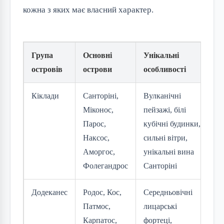
кожна з яких має власний характер.
Група
Основні
Унікальні
І
островів
острови
особливості
д
Кіклади
Санторіні,
Вулканічні
Я
Міконос,
пейзажі, білі
р
Парос,
кубічні будинки,
ф
Наксос,
сильні вітри,
в
Аморгос,
унікальні вина
Фолегандрос
Санторіні
Додеканес
Родос, Кос,
Середньовічні
Іс
Патмос,
лицарські
с
Карпатос,
фортеці,
в