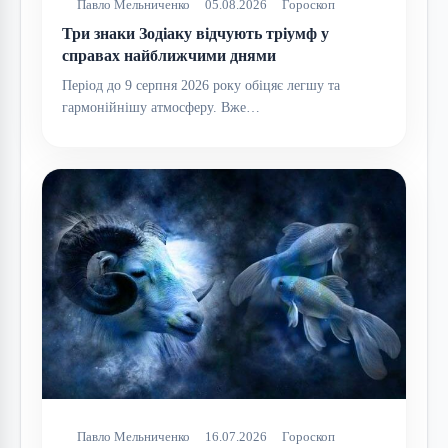
Павло Мельниченко
05.08.2026
Гороскоп
Три знаки Зодіаку відчують тріумф у
справах найближчими днями
Період до 9 серпня 2026 року обіцяє легшу та
гармонійнішу атмосферу. Вже…
Павло Мельниченко
16.07.2026
Гороскоп