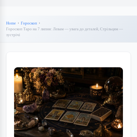
Home
Гороскоп
Гороскоп Таро на 7 липня: Левам — увага до деталей, Стрільцям —
зустрічі