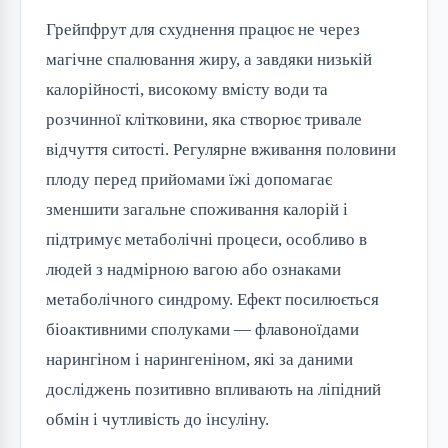
Грейпфрут для схуднення працює не через
магічне спалювання жиру, а завдяки низькій
калорійності, високому вмісту води та
розчинної клітковини, яка створює тривале
відчуття ситості. Регулярне вживання половини
плоду перед прийомами їжі допомагає
зменшити загальне споживання калорій і
підтримує метаболічні процеси, особливо в
людей з надмірною вагою або ознаками
метаболічного синдрому. Ефект посилюється
біоактивними сполуками — флавоноїдами
нарингіном і нарингеніном, які за даними
досліджень позитивно впливають на ліпідний
обмін і чутливість до інсуліну.