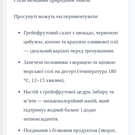
стали меншими природним чином.
Просунуті можуть експериментувати:
Грейпфрутовий салат з авокадо, червоною
цибулею, кінзою та краплею оливкової олії
— ідеальний варіант перед тренуванням.
Запечені половинки з корицею та щіпкою
морської солі на десерт (температура 180
°C, 12–15 хвилин).
Настій з грейпфрутової цедри, імбиру та
м’яти — низькокалорійний напій, який
підтримує водний баланс і додає
антиоксидантів.
Поєднання з білковим продуктом (творог,