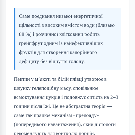
Саме поєднання низької енергетичної
щільності з високим вмістом води (близько
88 %) і розчинної клітковини робить
грейпфрут одним із найефективніших
фруктів для створення калорійного
дефіциту без відчуття голоду.
Пектин у м’якоті та білій плівці утворює в
шлунку гелеподібну масу, сповільнює
всмоктування цукрів і подовжує ситість на 2–3
години після їжі. Це не абстрактна теорія —
саме так працює механізм «прелоаду»
(попереднього навантаження), який дієтологи
рекомендують для контролю порцій.