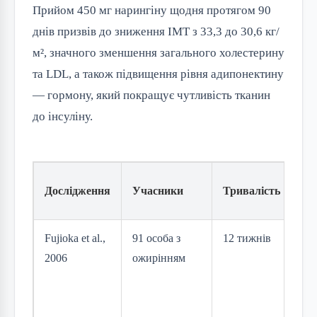
Прийом 450 мг нарингіну щодня протягом 90
днів призвів до зниження ІМТ з 33,3 до 30,6 кг/
м², значного зменшення загального холестерину
та LDL, а також підвищення рівня адипонектину
— гормону, який покращує чутливість тканин
до інсуліну.
Дослідження
Учасники
Тривалість
Ін
Fujioka et al.,
91 особа з
12 тижнів
½
2006
ожирінням
гр
пе
ко