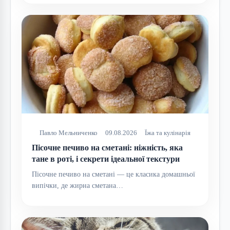
Павло Мельниченко
09.08.2026
Їжа та кулінарія
Пісочне печиво на сметані: ніжність, яка
тане в роті, і секрети ідеальної текстури
Пісочне печиво на сметані — це класика домашньої
випічки, де жирна сметана…