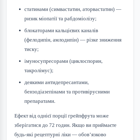
статинами (симвастатин, аторвастатин) —
ризик міопатії та рабдоміолізу;
блокаторами кальцієвих каналів
(фелодипін, амлодипін) — різке зниження
тиску;
імуносупресорами (циклоспорин,
такролімус);
деякими антидепресантами,
бензодіазепінами та противірусними
препаратами.
Ефект від однієї порції грейпфрута може
зберігатися до 72 годин. Якщо ви приймаєте
будь-які рецептурні ліки — обов’язково