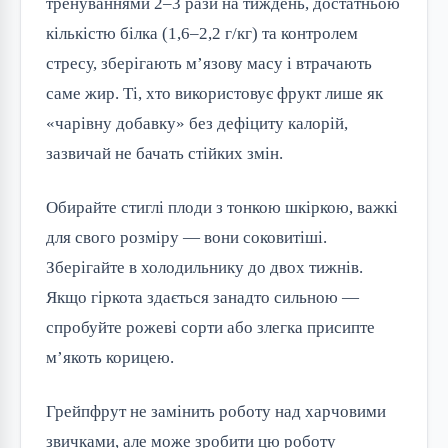
тренуваннями 2–3 рази на тиждень, достатньою
кількістю білка (1,6–2,2 г/кг) та контролем
стресу, зберігають м’язову масу і втрачають
саме жир. Ті, хто використовує фрукт лише як
«чарівну добавку» без дефіциту калорій,
зазвичай не бачать стійких змін.
Обирайте стиглі плоди з тонкою шкіркою, важкі
для свого розміру — вони соковитіші.
Зберігайте в холодильнику до двох тижнів.
Якщо гіркота здається занадто сильною —
спробуйте рожеві сорти або злегка присипте
м’якоть корицею.
Грейпфрут не замінить роботу над харчовими
звичками, але може зробити цю роботу