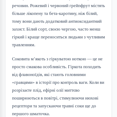
речовин. Рожевий і червоний грейпфрут містять
більше лікопену та бета-каротину, ніж білий,
тому вони дають додатковий антиоксидантний
захист. Білий сорт, своєю чергою, часто менш
гіркий і краще переноситься людьми з чутливим
травленням.
Соковита м’якоть з гіркуватою ноткою — це не
просто смакова особливість. Гіркота походить
від флавоноїдів, які стають головними
«гравцями» в історії про контроль ваги. Коли ви
розрізаєте плід, ефірні олії миттєво
поширюються в повітрі, стимулюючи нюхові
рецептори та запускаючи травні соки ще до
першого шматочка.