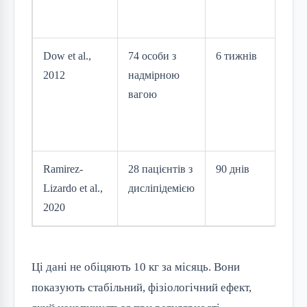
пр
їжі
Dow et al.,
74 особи з
6 тижнів
½
2012
надмірною
гр
вагою
з 
пр
їжі
Ramirez-
28 пацієнтів з
90 днів
45
Lizardo et al.,
дисліпідемією
на
2020
що
Ці дані не обіцяють 10 кг за місяць. Вони
показують стабільний, фізіологічний ефект,