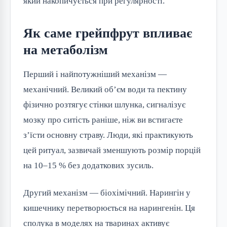
який накопичується при регулярності.
Як саме грейпфрут впливає
на метаболізм
Перший і найпотужніший механізм —
механічний. Великий об’єм води та пектину
фізично розтягує стінки шлунка, сигналізує
мозку про ситість раніше, ніж ви встигаєте
з’їсти основну страву. Люди, які практикують
цей ритуал, зазвичай зменшують розмір порцій
на 10–15 % без додаткових зусиль.
Другий механізм — біохімічний. Нарингін у
кишечнику перетворюється на нарингенін. Ця
сполука в моделях на тваринах активує