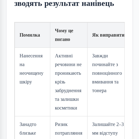
зводять результат нанівець
Чому це
Помилка
Як виправити
погано
Нанесення
Активні
Завжди
на
речовини не
починайте з
неочищену
проникають
повноцінного
шкіру
крізь
вмивання та
забруднення
тонера
та залишки
косметики
Занадто
Ризик
Залишайте 2–3
близьке
потрапляння
мм відступу