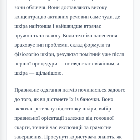
зони обличчя. Вони доставляють високу
концентрацію активних речовин саме туди, де
шкіра найтонша і найшвидше втрачає
пружність та вологу. Коли техніка нанесення
враховує тип проблеми, склад формули та
фізіологію шкіри, результат помітний уже після
першої процедури — погляд стає свіжішим, а
шкіра — щільнішою.
Правильне одягання патчів починається задовго
до того, як ви дістанете їх із баночки. Воно
включає ретельну підготовку шкіри, вибір
правильної орієнтації залежно від головної
скарги, точний час експозиції та грамотне
завершення. Просунуті користувачі знають, як