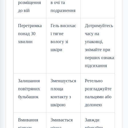
розміщення
в очі та
до вій
подразнення
Перетримка
Гель висихає
Дотримуйтесь
понад 30
і тягне
часу на
хвилин
вологу зі
упаковці,
шкіри
знімайте при
перших ознаках
підсихання
Залишання
Зменшується
Ретельно
повітряних
площа
розгладжуйте
бульбашок
контакту з
пальцями або
шкірою
долонею
Вмивання
Змивається
Завжди
відразу
цінна
вбивайте