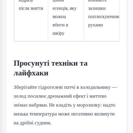
після зняття
есенція, яку
залишки
можна
поплескуючими
вбити в
рухами
шкіру
Просунуті техніки та
лайфхаки
Зберігайте гідрогелеві патчі в холодильнику —
холод посилює дренажний ефект і миттєво
знімає набряки. Не кладіть у морозилку: надто
низька температура може негативно вплинути
на дрібні судини.