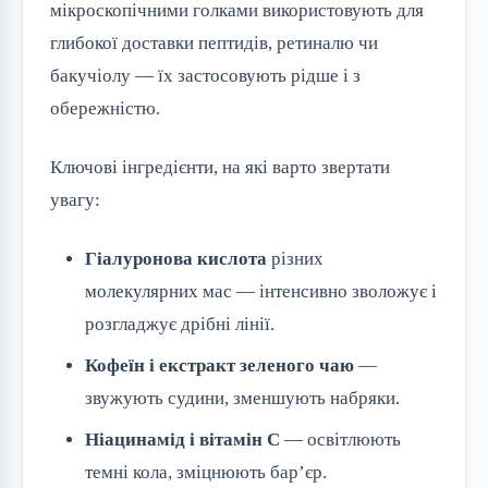
мікроскопічними голками використовують для
глибокої доставки пептидів, ретиналю чи
бакучіолу — їх застосовують рідше і з
обережністю.
Ключові інгредієнти, на які варто звертати
увагу:
Гіалуронова кислота
різних
молекулярних мас — інтенсивно зволожує і
розгладжує дрібні лінії.
Кофеїн і екстракт зеленого чаю
—
звужують судини, зменшують набряки.
Ніацинамід і вітамін С
— освітлюють
темні кола, зміцнюють бар’єр.