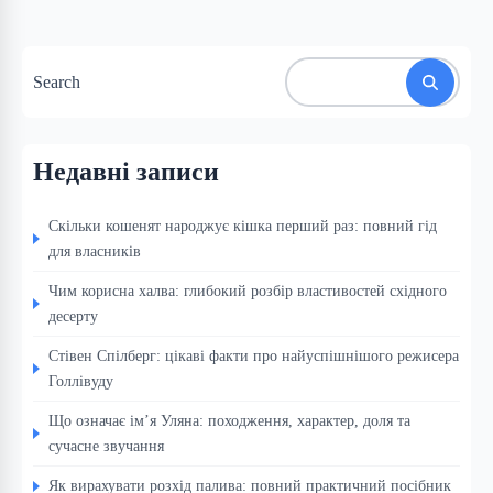
Search
Недавні записи
Скільки кошенят народжує кішка перший раз: повний гід
для власників
Чим корисна халва: глибокий розбір властивостей східного
десерту
Стівен Спілберг: цікаві факти про найуспішнішого режисера
Голлівуду
Що означає ім’я Уляна: походження, характер, доля та
сучасне звучання
Як вирахувати розхід палива: повний практичний посібник