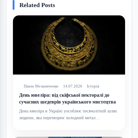
Related Posts
Павло Мельниченко
14.07.2026
Історія
День ювеліра: від скіфської пекторалі до
сучасних шедеврів українського мистецтва
День ювеліра в Україні уособлює тисячолітній шлях
людини, яка перетворює холодний метал…