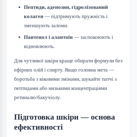
Пептиди, аденозин, гідролізований
колаген
— підтримують пружність і
зменшують заломи.
Пантенол і алантоїн
— заспокоюють і
відновлюють.
Для чутливої шкіри краще обирати формули без
ефірних олій і спирту. Якщо головна мета —
боротьба з віковими змінами, шукайте патчі з
пептидами або низькими концентраціями
ретиналю/бакучіолу.
Підготовка шкіри — основа
ефективності