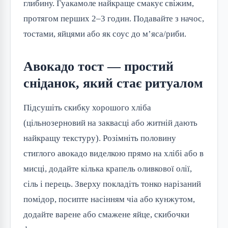
глибину. Гуакамоле найкраще смакує свіжим,
протягом перших 2–3 годин. Подавайте з начос,
тостами, яйцями або як соус до м’яса/риби.
Авокадо тост — простий
сніданок, який стає ритуалом
Підсушіть скибку хорошого хліба
(цільнозерновий на заквасці або житній дають
найкращу текстуру). Розімніть половину
стиглого авокадо виделкою прямо на хлібі або в
мисці, додайте кілька крапель оливкової олії,
сіль і перець. Зверху покладіть тонко нарізаний
помідор, посипте насінням чіа або кунжутом,
додайте варене або смажене яйце, скибочки