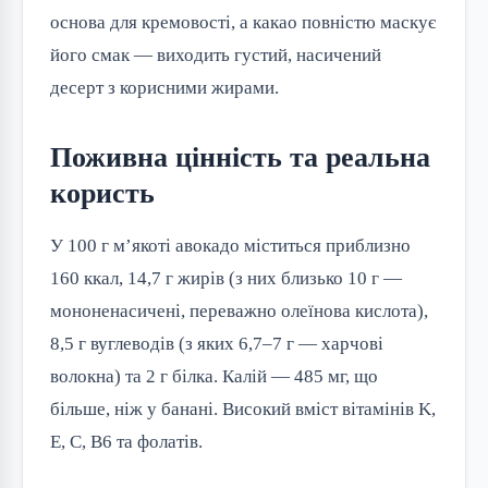
основа для кремовості, а какао повністю маскує
його смак — виходить густий, насичений
десерт з корисними жирами.
Поживна цінність та реальна
користь
У 100 г м’якоті авокадо міститься приблизно
160 ккал, 14,7 г жирів (з них близько 10 г —
мононенасичені, переважно олеїнова кислота),
8,5 г вуглеводів (з яких 6,7–7 г — харчові
волокна) та 2 г білка. Калій — 485 мг, що
більше, ніж у банані. Високий вміст вітамінів K,
E, C, B6 та фолатів.