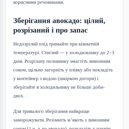
корисними речовинами.
Зберігання авокадо: цілий,
розрізаний і про запас
Недозрілий плід тримайте при кімнатній
температурі. Стиглий — у холодильнику до 2–3
днів. Розрізану половинку змастіть лимонним
соком, щільно загорніть у плівку або покладіть
у контейнер з водою (шкіркою догори) і
зберігайте в холодильнику не більше доби-
двох.
Для тривалого зберігання найкраще
заморожувати. Розімніть м’якоть з лимонним
соком (1 ч. л. на авокадо), розкладіть у пакети