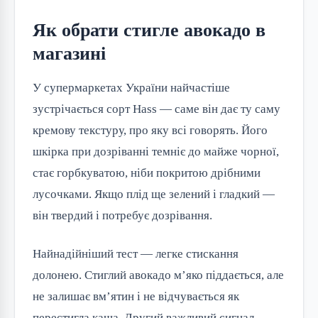
Як обрати стигле авокадо в
магазині
У супермаркетах України найчастіше
зустрічається сорт Hass — саме він дає ту саму
кремову текстуру, про яку всі говорять. Його
шкірка при дозріванні темніє до майже чорної,
стає горбкуватою, ніби покритою дрібними
лусочками. Якщо плід ще зелений і гладкий —
він твердий і потребує дозрівання.
Найнадійніший тест — легке стискання
долонею. Стиглий авокадо м’яко піддається, але
не залишає вм’ятин і не відчувається як
перестигла каша. Другий важливий сигнал —