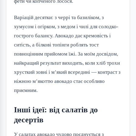
фети чи копченого лосося.
Варіацій десятки: з черрі та базиліком, з
хумусом і огірком, з медом і чилі для солодко-
гострого балансу. Авокадо дає кремовість і
ситість, а білкові топінги роблять тост
повноцінним прийомом їжі. За моїм досвідом,
найкращий результат виходить, коли хліб трохи
хрусткий зовні і м’який всередині — контраст з
ніжною м’якоттю авокадо стає особливо
приємним.
Інші ідеї: від салатів до
десертів
У салатах авокадо чудово поєднується з