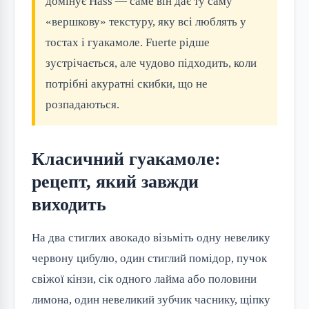
домінує Hass — саме він дає ту саму
«вершкову» текстуру, яку всі люблять у
тостах і гуакамоле. Fuerte рідше
зустрічається, але чудово підходить, коли
потрібні акуратні скибки, що не
розпадаються.
Класичний гуакамоле:
рецепт, який завжди
виходить
На два стиглих авокадо візьміть одну невелику
червону цибулю, один стиглий помідор, пучок
свіжої кінзи, сік одного лайма або половини
лимона, один невеликий зубчик часнику, щіпку