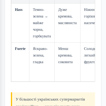
Hass
Темно-
Дуже
Ніжний,
зелена →
кремова,
горіховий,
майже
масляниста
насичений
чорна,
горбкувата
Fuerte
Яскраво-
Менш
Солодкувати
зелена,
кремова,
легкий,
гладка
соковита
фруктовий
У більшості українських супермаркетів