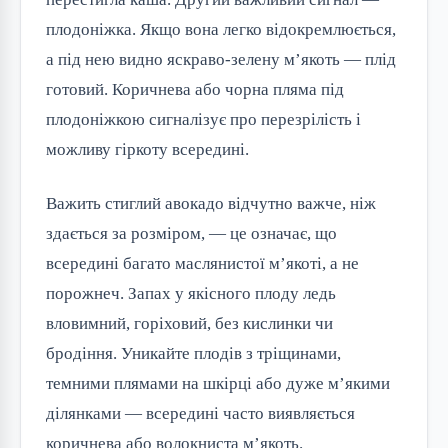
плодоніжка. Якщо вона легко відокремлюється,
а під нею видно яскраво-зелену м’якоть — плід
готовий. Коричнева або чорна пляма під
плодоніжкою сигналізує про перезрілість і
можливу гіркоту всередині.
Важить стиглий авокадо відчутно важче, ніж
здається за розміром, — це означає, що
всередині багато маслянистої м’якоті, а не
порожнеч. Запах у якісного плоду ледь
вловимний, горіховий, без кислинки чи
бродіння. Уникайте плодів з тріщинами,
темними плямами на шкірці або дуже м’якими
ділянками — всередині часто виявляється
коричнева або волокниста м’якоть.