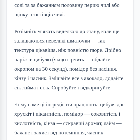
солі та за бажанням половину перцю чилі або
щіпку пластівців чилі.
Розімніть м’якоть виделкою до стану, коли ще
залишаються невеликі шматочки — так
текстура цікавіша, ніж повністю пюре. Дрібно
наріжте цибулю (якщо гірчить — обдайте
окропом на 30 секунд), помідор без насіння,
кінзу і часник. Змішайте все з авокадо, додайте
сік лайма і сіль. Спробуйте і відкоригуйте.
Чому саме ці інгредієнти працюють: цибуля дає
хрускіт і пікантність, помідор — соковитість і
кислотність, кінза — яскравий аромат, лайм —
баланс і захист від потемніння, часник —