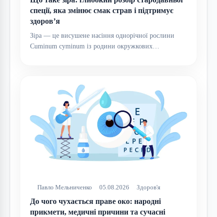
спеції, яка змінює смак страв і підтримує
здоров’я
Зіра — це висушене насіння однорічної рослини
Cuminum cyminum із родини окружкових…
Павло Мельниченко
05.08.2026
Здоров'я
До чого чухається праве око: народні
прикмети, медичні причини та сучасні