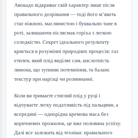
Авокадо відкриває свій характер лише після
правильного дозрівання — тоді його м’якоть
стає ніжною, маслянистою і буквально тане в
роті, залишаючи післясмак горіха з легкою
солодкістю. Секрет ідеального результату
криється в розумінні природних процесів: газ
етилен, який плід виділяє сам, кислотність
лимона, що зупиняє потемніння, та баланс
текстур при нарізці чи розминанні.
Коли ви тримаєте стиглий плід у руці і
відчуваєте легку податливість під пальцями, а
всередині — однорідна кремова маса без
коричневих прожилок, це вже половина успіху.
Далі все залежить від техніки: правильного