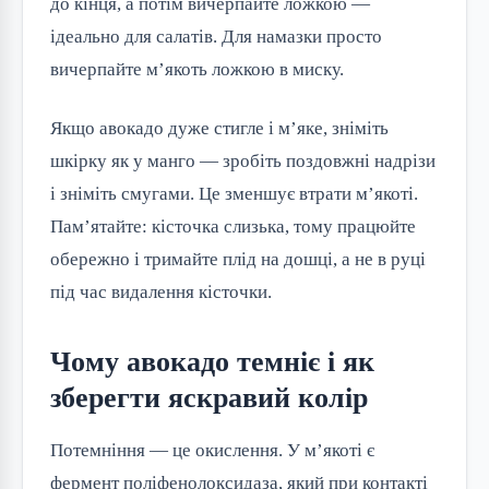
до кінця, а потім вичерпайте ложкою —
ідеально для салатів. Для намазки просто
вичерпайте м’якоть ложкою в миску.
Якщо авокадо дуже стигле і м’яке, зніміть
шкірку як у манго — зробіть поздовжні надрізи
і зніміть смугами. Це зменшує втрати м’якоті.
Пам’ятайте: кісточка слизька, тому працюйте
обережно і тримайте плід на дошці, а не в руці
під час видалення кісточки.
Чому авокадо темніє і як
зберегти яскравий колір
Потемніння — це окислення. У м’якоті є
фермент поліфенолоксидаза, який при контакті