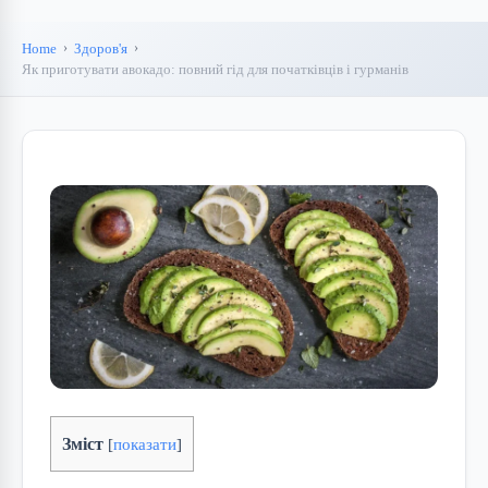
Home
Здоров'я
Як приготувати авокадо: повний гід для початківців і гурманів
Зміст
[
показати
]