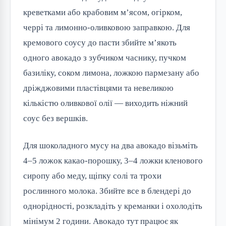
креветками або крабовим м’ясом, огірком,
черрі та лимонно-оливковою заправкою. Для
кремового соусу до пасти збийте м’якоть
одного авокадо з зубчиком часнику, пучком
базиліку, соком лимона, ложкою пармезану або
дріжджовими пластівцями та невеликою
кількістю оливкової олії — виходить ніжний
соус без вершків.
Для шоколадного мусу на два авокадо візьміть
4–5 ложок какао-порошку, 3–4 ложки кленового
сиропу або меду, щіпку солі та трохи
рослинного молока. Збийте все в блендері до
однорідності, розкладіть у креманки і охолодіть
мінімум 2 години. Авокадо тут працює як