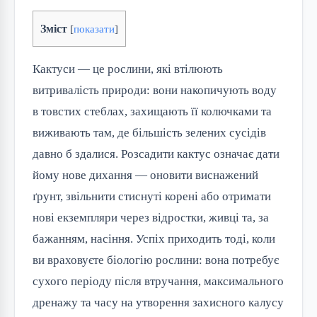
Зміст
[
показати
]
Кактуси — це рослини, які втілюють
витривалість природи: вони накопичують воду
в товстих стеблах, захищають її колючками та
виживають там, де більшість зелених сусідів
давно б здалися. Розсадити кактус означає дати
йому нове дихання — оновити виснажений
ґрунт, звільнити стиснуті корені або отримати
нові екземпляри через відростки, живці та, за
бажанням, насіння. Успіх приходить тоді, коли
ви враховуєте біологію рослини: вона потребує
сухого періоду після втручання, максимального
дренажу та часу на утворення захисного калусу