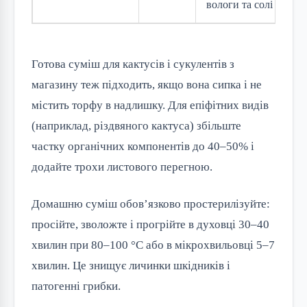
вологи та солі
Готова суміш для кактусів і сукулентів з
магазину теж підходить, якщо вона сипка і не
містить торфу в надлишку. Для епіфітних видів
(наприклад, різдвяного кактуса) збільште
частку органічних компонентів до 40–50% і
додайте трохи листового перегною.
Домашню суміш обов’язково простерилізуйте:
просійте, зволожте і прогрійте в духовці 30–40
хвилин при 80–100 °C або в мікрохвильовці 5–7
хвилин. Це знищує личинки шкідників і
патогенні грибки.