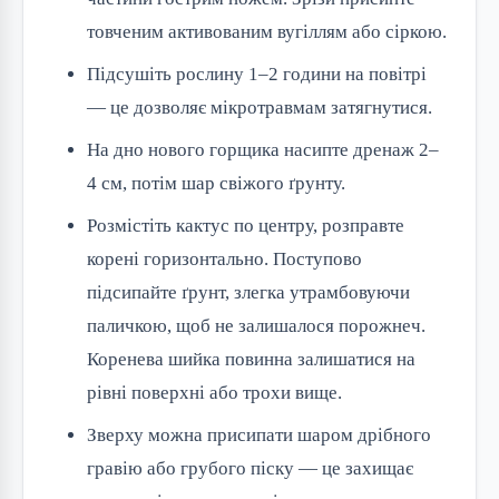
товченим активованим вугіллям або сіркою.
Підсушіть рослину 1–2 години на повітрі
— це дозволяє мікротравмам затягнутися.
На дно нового горщика насипте дренаж 2–
4 см, потім шар свіжого ґрунту.
Розмістіть кактус по центру, розправте
корені горизонтально. Поступово
підсипайте ґрунт, злегка утрамбовуючи
паличкою, щоб не залишалося порожнеч.
Коренева шийка повинна залишатися на
рівні поверхні або трохи вище.
Зверху можна присипати шаром дрібного
гравію або грубого піску — це захищає