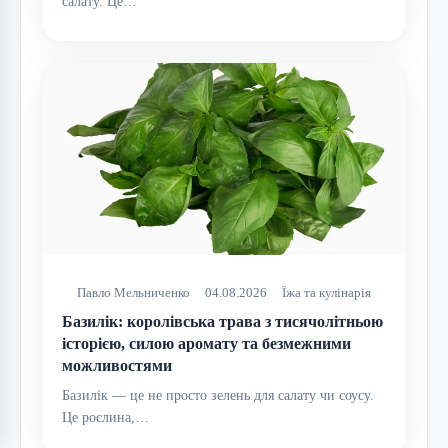
салату. Це…
Павло Мельниченко
04.08.2026
Їжа та кулінарія
Базилік: королівська трава з тисячолітньою
історією, силою аромату та безмежними
можливостями
Базилік — це не просто зелень для салату чи соусу.
Це рослина,…