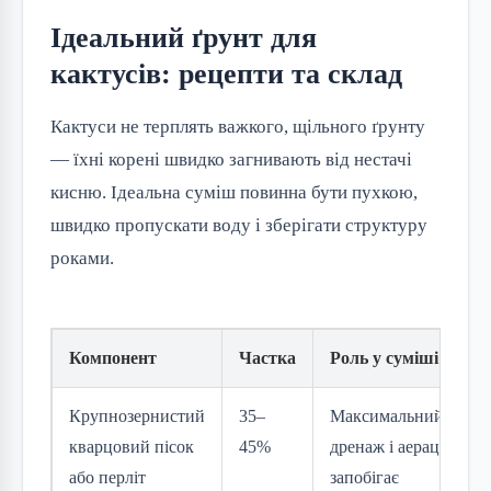
Ідеальний ґрунт для
кактусів: рецепти та склад
Кактуси не терплять важкого, щільного ґрунту
— їхні корені швидко загнивають від нестачі
кисню. Ідеальна суміш повинна бути пухкою,
швидко пропускати воду і зберігати структуру
роками.
Компонент
Частка
Роль у суміші
Крупнозернистий
35–
Максимальний
кварцовий пісок
45%
дренаж і аерація,
або перліт
запобігає