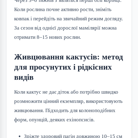
Через 3–6 тижнів з’являться перші білі корінці.
Коли рослина почне активно рости, зніміть
ковпак і перейдіть на звичайний режим догляду.
За сезон від однієї дорослої мамілярії можна
отримати 8–15 нових рослин.
Живцювання кактусів: метод
для просунутих і рідкісних
видів
Коли кактус не дає діток або потрібно швидко
розмножити цінний екземпляр, використовують
живцювання. Підходить для колоноподібних
форм, опунцій, деяких ехінопсисів.
Зріжте здоровий пагін довжиною 10–15 см