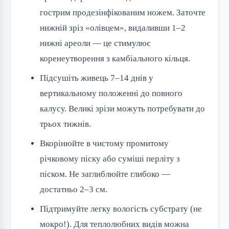
гострим продезінфікованим ножем. Заточте
нижній зріз «олівцем», видаливши 1–2
нижні ареоли — це стимулює
коренеутворення з камбіального кільця.
Підсушіть живець 7–14 днів у
вертикальному положенні до повного
калусу. Великі зрізи можуть потребувати до
трьох тижнів.
Вкорінюйте в чистому промитому
річковому піску або суміші перліту з
піском. Не заглиблюйте глибоко —
достатньо 2–3 см.
Підтримуйте легку вологість субстрату (не
мокро!). Для теплолюбних видів можна