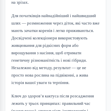
на зрізах.
Для початківців найнадійніший і найшвидший
шлях — розмноження через діток, які часто вже
мають зачатки коренів і легко приживаються.
Досвідчені колекціонери використовують
живцювання для рідкісних форм або
вирощування з насіння, щоб отримати
генетичну різноманітність і нові гібриди.
Незалежно від методу, результат — це не
просто нова рослина на підвіконні, а жива
історія вашої уваги та терпіння.
Ключ до здоров’я кактуса після розсадження
лежить у трьох принципах: правильний час
(рання весна), стерильність інструментів і