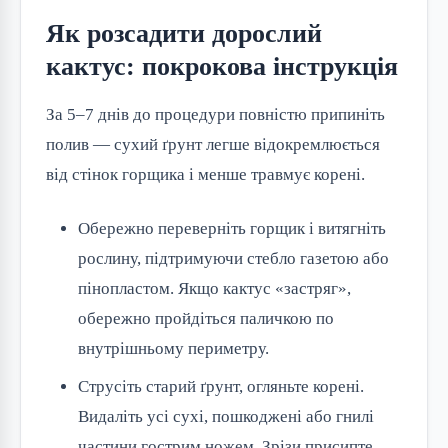
Як розсадити дорослий
кактус: покрокова інструкція
За 5–7 днів до процедури повністю припиніть
полив — сухий ґрунт легше відокремлюється
від стінок горщика і менше травмує корені.
Обережно переверніть горщик і витягніть
рослину, підтримуючи стебло газетою або
пінопластом. Якщо кактус «застряг»,
обережно пройдіться паличкою по
внутрішньому периметру.
Струсіть старий ґрунт, огляньте корені.
Видаліть усі сухі, пошкоджені або гнилі
частини гострим ножем. Зрізи присипте