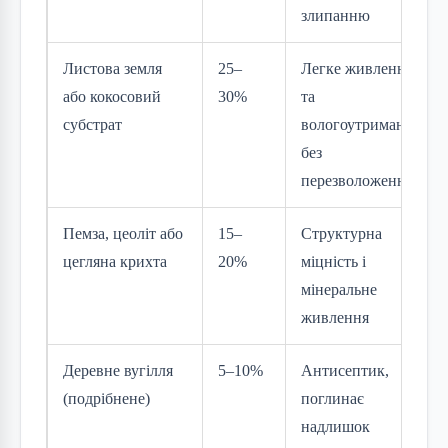
злипанню
Листова земля
25–
Легке живлення
або кокосовий
30%
та
субстрат
вологоутримання
без
перезволоження
Пемза, цеоліт або
15–
Структурна
цегляна крихта
20%
міцність і
мінеральне
живлення
Деревне вугілля
5–10%
Антисептик,
(подрібнене)
поглинає
надлишок