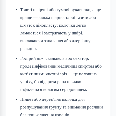
Товсті шкіряні або гумові рукавички, а ще
краще — кілька шарів старої газети або
шматок пінопласту: колючки легко
ламаються і застрягають у шкірі,
викликаючи запалення або алергічну
реакцію.
Гострий ніж, скальпель або секатор,
продезінфікований медичним спиртом або
кип’ятінням: чистий зріз — це половина
успіху, бо відкрита рана швидко
інфікується вологим середовищем.
Пінцет або дерев’яна паличка для
розпушування ґрунту та виймання рослини
без пошкодження коренів.