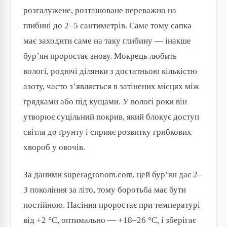
розгалужене, розташоване переважно на
глибині до 2–5 сантиметрів. Саме тому сапка
має заходити саме на таку глибину — інакше
бур’ян проростає знову. Мокрець любить
вологі, родючі ділянки з достатньою кількістю
азоту, часто з’являється в затінених місцях між
грядками або під кущами. У вологі роки він
утворює суцільний покрив, який блокує доступ
світла до ґрунту і сприяє розвитку грибкових
хвороб у овочів.
За даними superagronom.com, цей бур’ян дає 2–
3 покоління за літо, тому боротьба має бути
постійною. Насіння проростає при температурі
від +2 °C, оптимально — +18–26 °C, і зберігає