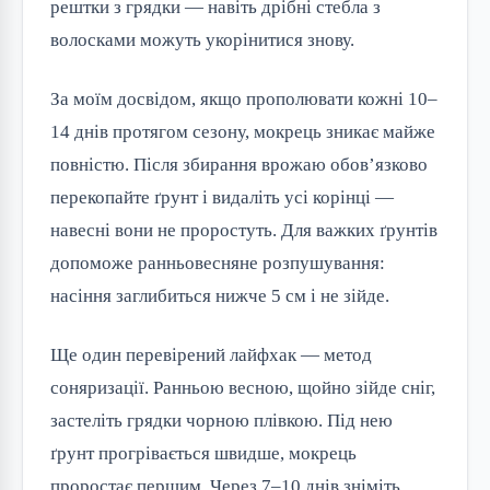
рештки з грядки — навіть дрібні стебла з
волосками можуть укорінитися знову.
За моїм досвідом, якщо прополювати кожні 10–
14 днів протягом сезону, мокрець зникає майже
повністю. Після збирання врожаю обов’язково
перекопайте ґрунт і видаліть усі корінці —
навесні вони не проростуть. Для важких ґрунтів
допоможе ранньовесняне розпушування:
насіння заглибиться нижче 5 см і не зійде.
Ще один перевірений лайфхак — метод
соняризації. Ранньою весною, щойно зійде сніг,
застеліть грядки чорною плівкою. Під нею
ґрунт прогрівається швидше, мокрець
проростає першим. Через 7–10 днів зніміть