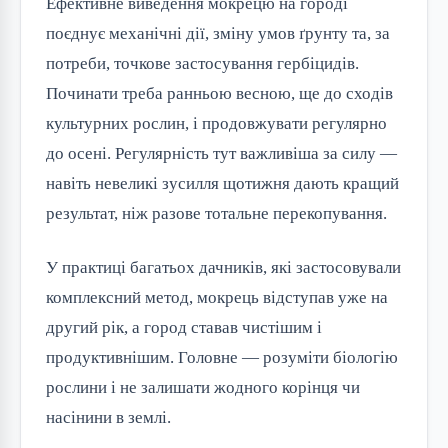
Ефективне виведення мокрецю на городі
поєднує механічні дії, зміну умов ґрунту та, за
потреби, точкове застосування гербіцидів.
Починати треба ранньою весною, ще до сходів
культурних рослин, і продовжувати регулярно
до осені. Регулярність тут важливіша за силу —
навіть невеликі зусилля щотижня дають кращий
результат, ніж разове тотальне перекопування.
У практиці багатьох дачників, які застосовували
комплексний метод, мокрець відступав уже на
другий рік, а город ставав чистішим і
продуктивнішим. Головне — розуміти біологію
рослини і не залишати жодного корінця чи
насінини в землі.