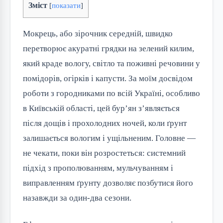
Зміст
[
показати
]
Мокрець, або зірочник середній, швидко
перетворює акуратні грядки на зелений килим,
який краде вологу, світло та поживні речовини у
помідорів, огірків і капусти. За моїм досвідом
роботи з городниками по всій Україні, особливо
в Київській області, цей бур’ян з’являється
після дощів і прохолодних ночей, коли ґрунт
залишається вологим і ущільненим. Головне —
не чекати, поки він розростеться: системний
підхід з прополюванням, мульчуванням і
виправленням ґрунту дозволяє позбутися його
назавжди за один-два сезони.