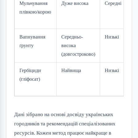
Мульчування
Дуже висока
Середні
Се
плівкою/корою
Вапнування
Середньо-
Низькі
Ни
ґрунту
висока
(довгостроково)
Гербіциди
Найвища
Низькі
Се
(гліфосат)
Дані зібрано на основі досвіду українських
городників та рекомендацій спеціалізованих
ресурсів. Кожен метод працює найкраще в