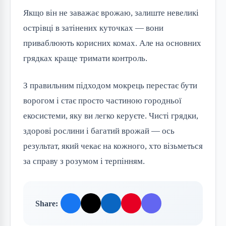
Якщо він не заважає врожаю, залиште невеликі
острівці в затінених куточках — вони
приваблюють корисних комах. Але на основних
грядках краще тримати контроль.
З правильним підходом мокрець перестає бути
ворогом і стає просто частиною городньої
екосистеми, яку ви легко керуєте. Чисті грядки,
здорові рослини і багатий врожай — ось
результат, який чекає на кожного, хто візьметься
за справу з розумом і терпінням.
Share: