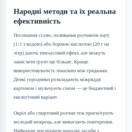
Народні методи та їх реальна
ефективність
Посипання сіллю, поливання розчином оцту
(1:1 з водою) або борною кислотою (20 г на
літр) дають тимчасовий ефект, але можуть
закислити ґрунт ще більше. Краще
використовувати їх локально між грядками.
Деякі городники розкладають міжряддя
картоном і мульчують сіном — це бюджетний і
екологічний варіант.
Окріп або спиртовий розчин теж пригнічують
молодий мокрець, але вимагають повторення.
Найкраще поєднувати народні засоби з