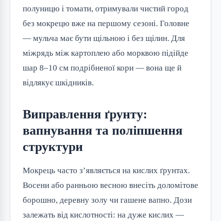
полуницю і томати, отримували чистий город
без мокрецю вже на першому сезоні. Головне
— мульча має бути щільною і без щілин. Для
міжрядь між картоплею або морквою підійде
шар 8–10 см подрібненої кори — вона ще й
відлякує шкідників.
Виправлення ґрунту:
вапнування та поліпшення
структури
Мокрець часто з’являється на кислих ґрунтах.
Восени або ранньою весною внесіть доломітове
борошно, деревну золу чи гашене вапно. Дози
залежать від кислотності: на дуже кислих —