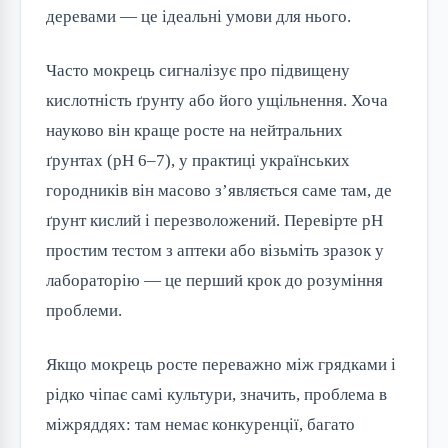
деревами — це ідеальні умови для нього.
Часто мокрець сигналізує про підвищену
кислотність ґрунту або його ущільнення. Хоча
науково він краще росте на нейтральних
ґрунтах (pH 6–7), у практиці українських
городників він масово з’являється саме там, де
ґрунт кислий і перезволожений. Перевірте pH
простим тестом з аптеки або візьміть зразок у
лабораторію — це перший крок до розуміння
проблеми.
Якщо мокрець росте переважно між грядками і
рідко чіпає самі культури, значить, проблема в
міжряддях: там немає конкуренції, багато