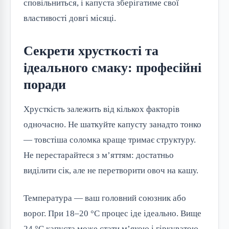
сповільниться, і капуста зберігатиме свої
властивості довгі місяці.
Секрети хрусткості та
ідеального смаку: професійні
поради
Хрусткість залежить від кількох факторів
одночасно. Не шаткуйте капусту занадто тонко
— товстіша соломка краще тримає структуру.
Не перестарайтеся з м’яттям: достатньо
виділити сік, але не перетворити овоч на кашу.
Температура — ваш головний союзник або
ворог. При 18–20 °C процес іде ідеально. Вище
24 °C капуста може стати м’якою і гіркуватою.