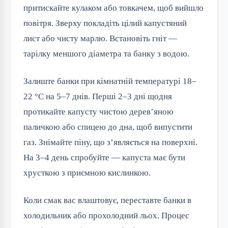
притискайте кулаком або товкачем, щоб вийшло
повітря. Зверху покладіть цілий капустяний
лист або чисту марлю. Встановіть гніт —
тарілку меншого діаметра та банку з водою.
Залиште банки при кімнатній температурі 18–
22 °C на 5–7 днів. Перші 2–3 дні щодня
протикайте капусту чистою дерев’яною
паличкою або спицею до дна, щоб випустити
газ. Знімайте піну, що з’являється на поверхні.
На 3–4 день спробуйте — капуста має бути
хрусткою з приємною кислинкою.
Коли смак вас влаштовує, переставте банки в
холодильник або прохолодний льох. Процес