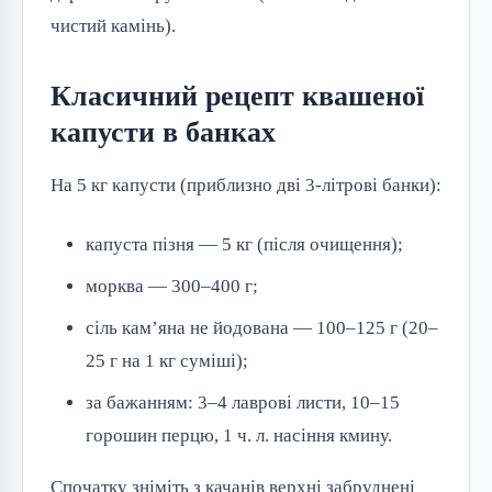
чистий камінь).
Класичний рецепт квашеної
капусти в банках
На 5 кг капусти (приблизно дві 3-літрові банки):
капуста пізня — 5 кг (після очищення);
морква — 300–400 г;
сіль кам’яна не йодована — 100–125 г (20–
25 г на 1 кг суміші);
за бажанням: 3–4 лаврові листи, 10–15
горошин перцю, 1 ч. л. насіння кмину.
Спочатку зніміть з качанів верхні забруднені