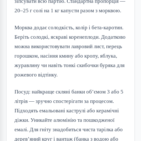
зіпсувати всю партію. Стандартна пропорція —
20–25 г солі на 1 кг капусти разом з морквою.
Морква додає солодкість, колір і бета-каротин.
Беріть солодкі, яскраві коренеплоди. Додатково
можна використовувати лавровий лист, перець
горошком, насіння кмину або кропу, яблука,
журавлину чи навіть тонкі скибочки буряка для
рожевого відтінку.
Посуд: найкраще скляні банки об’ємом 3 або 5
літрів — зручно спостерігати за процесом.
Підходять емальовані каструлі або керамічні
діжки. Уникайте алюмінію та пошкодженої
емалі. Для гніту знадобиться чиста тарілка або
дерев’яний круг і вантаж (банка з водою або