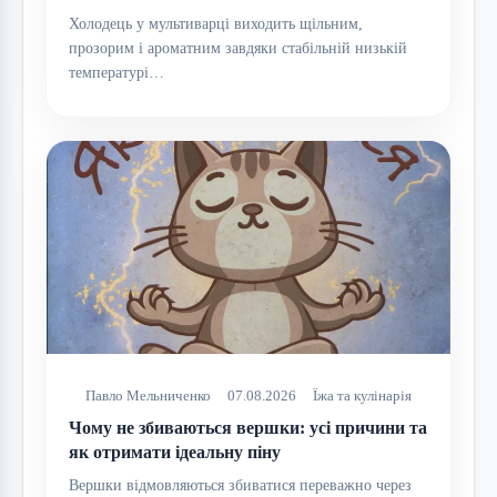
Холодець у мультиварці виходить щільним,
прозорим і ароматним завдяки стабільній низькій
температурі…
Павло Мельниченко
07.08.2026
Їжа та кулінарія
Чому не збиваються вершки: усі причини та
як отримати ідеальну піну
Вершки відмовляються збиватися переважно через