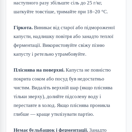
наступного разу збільште сіль до 25 г/кг,
шаткуйте товстіше, тримайте при 18–20 °C.
Гіркота.
Виникає від старої або підмороженої
капусти, надлишку повітря або занадто теплої
ферментації. Використовуйте свіжу пізню
капусту і ретельно утрамбовуйте.
Пліснява на поверхні.
Капуста не повністю
покрита соком або посуд був недостатньо
чистим. Видаліть верхній шар (якщо пліснява
тільки зверху), долийте підсолену воду і
переставте в холод. Якщо пліснява проникла
глибше — краще утилізувати партію.
Немає бульбашок і ферментації.
Занадто