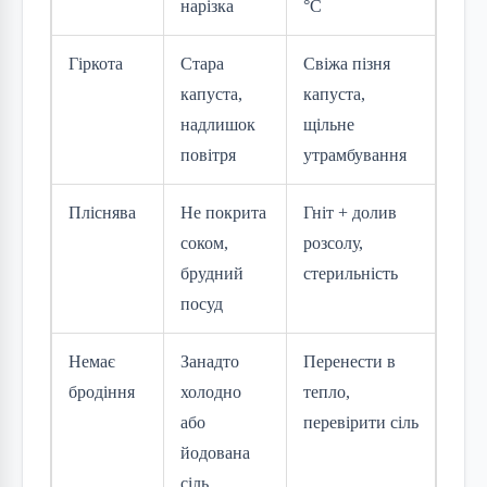
нарізка
°C
Гіркота
Стара
Свіжа пізня
капуста,
капуста,
надлишок
щільне
повітря
утрамбування
Пліснява
Не покрита
Гніт + долив
соком,
розсолу,
брудний
стерильність
посуд
Немає
Занадто
Перенести в
бродіння
холодно
тепло,
або
перевірити сіль
йодована
сіль