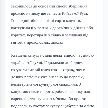
закріпилося як основний спосіб зберігання
врожаю на зиму ще за часів Київської Русі.
Господині збирали пізні сорти капусти,
шаткували її у великих дерев’яних діжках або
коритах, перетирали з сіллю й залишали під
гнітом у прохолодних льохах.
Квашена капуста стала невід’ємною частиною
української кухні. Її додавали до борщу,
готували ситний капусняк — страву, яку в
деяких регіонах уже внесено до переліку
нематеріальної культурної спадщини. З
капустою пекли пироги, робили начинку для
вареників, тушкували з м’ясом або просто
подавали як гостру закуску з цибулею та олією.