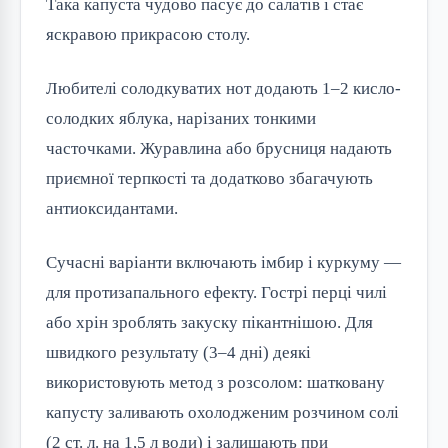
Така капуста чудово пасує до салатів і стає
яскравою прикрасою столу.
Любителі солодкуватих нот додають 1–2 кисло-
солодких яблука, нарізаних тонкими
часточками. Журавлина або брусниця надають
приємної терпкості та додатково збагачують
антиоксидантами.
Сучасні варіанти включають імбир і куркуму —
для протизапального ефекту. Гострі перці чилі
або хрін зроблять закуску пікантнішою. Для
швидкого результату (3–4 дні) деякі
використовують метод з розсолом: шатковану
капусту заливають охолодженим розчином солі
(2 ст. л. на 1,5 л води) і залишають при