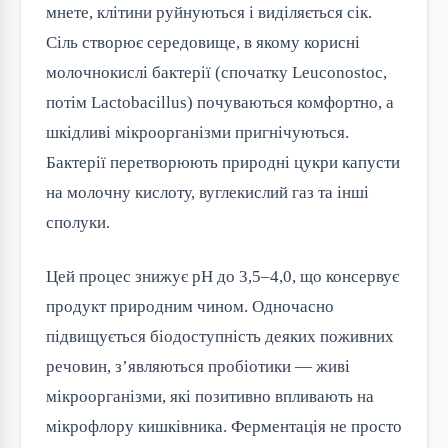
мнете, клітини руйнуються і виділяється сік.
Сіль створює середовище, в якому корисні
молочнокислі бактерії (спочатку Leuconostoc,
потім Lactobacillus) почуваються комфортно, а
шкідливі мікроорганізми пригнічуються.
Бактерії перетворюють природні цукри капусти
на молочну кислоту, вуглекислий газ та інші
сполуки.
Цей процес знижує pH до 3,5–4,0, що консервує
продукт природним чином. Одночасно
підвищується біодоступність деяких поживних
речовин, з’являються пробіотики — живі
мікроорганізми, які позитивно впливають на
мікрофлору кишківника. Ферментація не просто