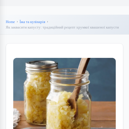
Home
Їжа та кулінарія
Як заквасити капусту: традиційний рецепт хрумкої квашеної капусти