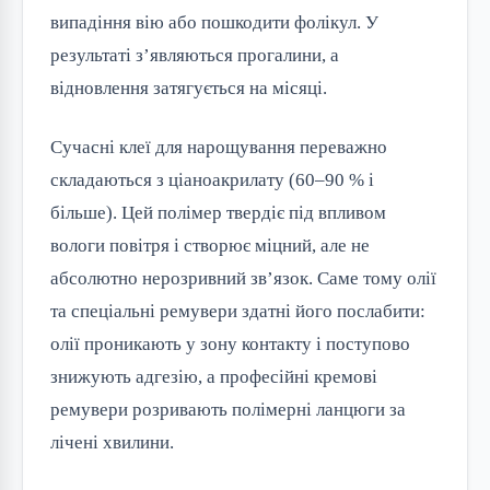
випадіння вію або пошкодити фолікул. У
результаті з’являються прогалини, а
відновлення затягується на місяці.
Сучасні клеї для нарощування переважно
складаються з ціаноакрилату (60–90 % і
більше). Цей полімер твердіє під впливом
вологи повітря і створює міцний, але не
абсолютно нерозривний зв’язок. Саме тому олії
та спеціальні ремувери здатні його послабити:
олії проникають у зону контакту і поступово
знижують адгезію, а професійні кремові
ремувери розривають полімерні ланцюги за
лічені хвилини.