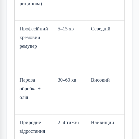
рицинова)
1–
Професійний
5–15 хв
Середній
Ви
кремовий
ремувер
Парова
30–60 хв
Високий
Ви
обробка +
олія
Природне
2–4 тижні
Найвищий
100
відростання
ві