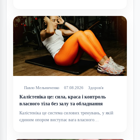
Павло Мельниченко
07.08.2026
Здоров'я
Калістеніка це: сила, краса і контроль
власного тіла без залу та обладнання
Калістеніка це система силових тренувань, у якій
єдиним опором виступає вага власного…