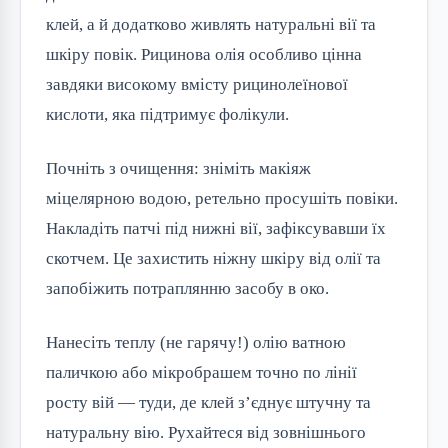
клей, а й додатково живлять натуральні вії та
шкіру повік. Рицинова олія особливо цінна
завдяки високому вмісту рицинолеїнової
кислоти, яка підтримує фолікули.
Почніть з очищення: зніміть макіяж
міцелярною водою, ретельно просушіть повіки.
Накладіть патчі під нижні вії, зафіксувавши їх
скотчем. Це захистить ніжну шкіру від олії та
запобіжить потраплянню засобу в око.
Нанесіть теплу (не гарячу!) олію ватною
паличкою або мікробрашем точно по лінії
росту вій — туди, де клей з’єднує штучну та
натуральну вію. Рухайтеся від зовнішнього