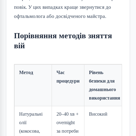
повік. У цих випадках краще звернутися до
офтальмолога або досвідченого майстра.
Порівняння методів зняття
вій
Метод
Час
Рівень
Еф
процедури
безпеки для
домашнього
використання
Натуральні
20–40 хв +
Високий
Се
олії
overnight
ви
(кокосова,
за потреби
зн