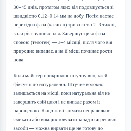
30–45 днів, протягом яких вія подовжується зі
швидкістю 0,12–0,14 мм на добу. Потім настає
перехідна фаза (катаген) тривалістю 2–3 тижні,
коли ріст зупиняється. Завершує цикл фаза
спокою (телоген) — 3–4 місяці, після чого вія
природно випадає, а на її місці починає рости
нова.
Коли майстер прикріплює штучну вію, клей
фіксує її до натуральної. Штучне волокно
залишається на місці, поки натуральна вія не
завершить свій цикл і не випаде разом із
нарощеною. Якщо ж вії знімати неправильно —
смикати або використовувати занадто агресивні
засоби — можна вирвати ще не готову до