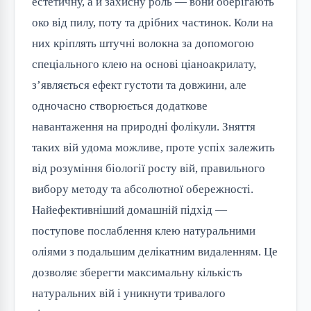
естетичну, а й захисну роль — вони оберігають
око від пилу, поту та дрібних частинок. Коли на
них кріплять штучні волокна за допомогою
спеціального клею на основі ціаноакрилату,
з’являється ефект густоти та довжини, але
одночасно створюється додаткове
навантаження на природні фолікули. Зняття
таких вій удома можливе, проте успіх залежить
від розуміння біології росту вій, правильного
вибору методу та абсолютної обережності.
Найефективніший домашній підхід —
поступове послаблення клею натуральними
оліями з подальшим делікатним видаленням. Це
дозволяє зберегти максимальну кількість
натуральних вій і уникнути тривалого