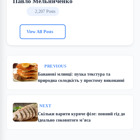
Павло Мельниченко
2,207 Posts
View All Posts
PREVIOUS
Бананові млинці: пухка текстура та
природна солодкість у простому виконанні
NEXT
Скільки варити куряче філе: повний гід до
ідеально соковитого м’яса