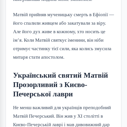
Матвій прийняв мученицьку смерть в Ефіопії — 
його спалили живцем або закатували за віру. 
Але його дух живе в кожному, хто носить це 
ім’я. Коли Матвій святкує іменини, він ніби 
отримує частинку тієї сили, яка колись змусила 
митаря стати апостолом.
Український святий Матвій
Прозорливий з Києво-
Печерської лаври
Не менш важливий для українців преподобний 
Матвій Печерський. Він жив у XI столітті в 
Києво-Печерській лаврі і мав дивовижний дар 