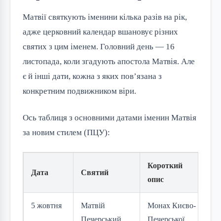
Матвії святкують іменини кілька разів на рік, 
адже церковний календар вшановує різних 
святих з цим іменем. Головний день — 16 
листопада, коли згадують апостола Матвія. Але 
є й інші дати, кожна з яких пов’язана з 
конкретним подвижником віри.
Ось таблиця з основними датами іменин Матвія 
за новим стилем (ПЦУ):
Короткий
Дата
Святий
опис
5 жовтня
Матвій
Монах Києво-
Печерський,
Печерської