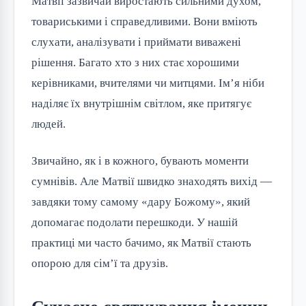
Матвії зазвичай виростають сильними духом, 
товариськими і справедливими. Вони вміють 
слухати, аналізувати і приймати виважені 
рішення. Багато хто з них стає хорошими 
керівниками, вчителями чи митцями. Ім’я ніби 
наділяє їх внутрішнім світлом, яке притягує 
людей.
Звичайно, як і в кожного, бувають моменти 
сумнівів. Але Матвії швидко знаходять вихід — 
завдяки тому самому «дару Божому», який 
допомагає подолати перешкоди. У нашій 
практиці ми часто бачимо, як Матвії стають 
опорою для сім’ї та друзів.