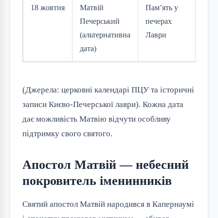
18 жовтня
Матвій
Пам’ять у
Печерський
печерах
(альтернативна
Лаври
дата)
(Джерела: церковні календарі ПЦУ та історичні 
записи Києво-Печерської лаври). Кожна дата 
дає можливість Матвію відчути особливу 
підтримку свого святого.
Апостол Матвій — небесний
покровитель іменинників
Святий апостол Матвій народився в Капернаумі 