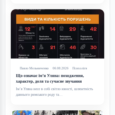
Павло Мельниченко
06.08.2026
Психолігя
Що означає ім’я Уляна: походження,
характер, доля та сучасне звучання
Ім’я Уляна несе в собі світло юності, шляхетність
давнього римського роду та…