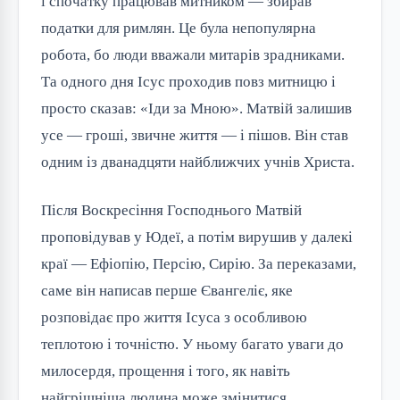
і спочатку працював митником — збирав 
податки для римлян. Це була непопулярна 
робота, бо люди вважали митарів зрадниками. 
Та одного дня Ісус проходив повз митницю і 
просто сказав: «Іди за Мною». Матвій залишив 
усе — гроші, звичне життя — і пішов. Він став 
одним із дванадцяти найближчих учнів Христа.
Після Воскресіння Господнього Матвій 
проповідував у Юдеї, а потім вирушив у далекі 
краї — Ефіопію, Персію, Сирію. За переказами, 
саме він написав перше Євангеліє, яке 
розповідає про життя Ісуса з особливою 
теплотою і точністю. У ньому багато уваги до 
милосердя, прощення і того, як навіть 
найгрішніша людина може змінитися.