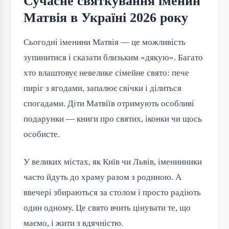
Сучасне святкування іменин
Матвія в Україні 2026 року
Сьогодні іменини Матвія — це можливість 
зупинитися і сказати близьким «дякую». Багато 
хто влаштовує невелике сімейне свято: пече 
пиріг з ягодами, запалює свічки і ділиться 
спогадами. Діти Матвіїв отримують особливі 
подарунки — книги про святих, іконки чи щось 
особисте.
У великих містах, як Київ чи Львів, іменинники 
часто йдуть до храму разом з родиною. А 
ввечері збираються за столом і просто радіють 
один одному. Це свято вчить цінувати те, що 
маємо, і жити з вдячністю.