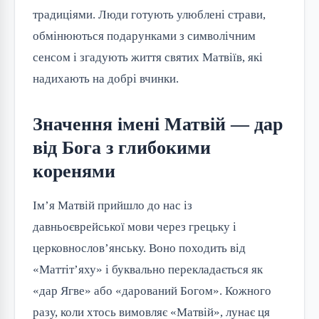
традиціями. Люди готують улюблені страви, 
обмінюються подарунками з символічним 
сенсом і згадують життя святих Матвіїв, які 
надихають на добрі вчинки.
Значення імені Матвій — дар
від Бога з глибокими
коренями
Ім’я Матвій прийшло до нас із 
давньоєврейської мови через грецьку і 
церковнослов’янську. Воно походить від 
«Маттіт’яху» і буквально перекладається як 
«дар Ягве» або «дарований Богом». Кожного 
разу, коли хтось вимовляє «Матвій», лунає ця 