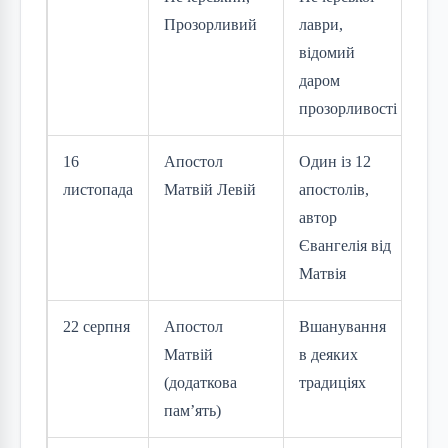
Прозорливий
лаври,
відомий
даром
прозорливості
16
Апостол
Один із 12
листопада
Матвій Левій
апостолів,
автор
Євангелія від
Матвія
22 серпня
Апостол
Вшанування
Матвій
в деяких
(додаткова
традиціях
пам’ять)