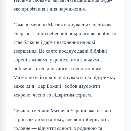
теплими словами, які звучать щиріше за будь-
яке привітання з дня народження.
Саме в іменини Матвія відчувається особлива 
енергія — ніби небесний покровитель особисто 
стає ближче і дарує натхнення на нові 
звершення. Це свято поєднує давні біблійні 
корені з живими українськими звичаями, 
роблячи кожен день ангела неповторним. 
Матвії по всій країні відчувають цю підтримку, 
адже ім’я «дар Божий» зобов’язує жити 
яскраво, чесно і з відкритим серцем.
Сучасні іменини Матвія в Україні вже не такі 
строгі, як століття тому, але вони зберігають 
головне — відчуття єдності з родиною та 