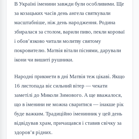
В Україні іменини завжди були особливими. Ще 
за козацьких часів день ангела святкували 
масштабніше, ніж день народження. Родина 
збиралася за столом, варили пиво, пекли короваї 
і обов’язково читали молитву святому 
покровителю. Матвія вітали піснями, дарували 
ікони чи вишиті рушники.
Народні прикмети в дні Матвія теж цікаві. Якщо 
16 листопада віє сильний вітер — чекати 
заметілі до Миколи Зимового. А ще вважалося, 
що в іменини не можна сваритися — інакше рік 
буде важким. Традиційно іменинник у цей день 
відвідував храм, причащався і ставив свічку за 
здоров’я рідних.