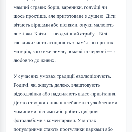
мамині страви: борщ, вареники, голубці чи
щось простіше, але приготоване з душею. Діти
вітають віршами або піснями, онуки малюють
листівки. Квіти — неодмінний атрибут. Білі
гвоздики часто асоціюють з пам’яттю про тих
матерів, кого вже немає, рожеві та червоні — з
любов’ю до живих.
У сучасних умовах традиції еволюціонують.
Родичі, які живуть далеко, влаштовують
відеодзвінки або надсилають відео-привітання.
Дехто створює спільні плейлисти з улюбленими
маминими піснями або робить цифрові
фотоальбоми з коментарями. У містах
популярними стають прогулянки парками або