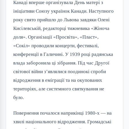
Канаді вперше організувала День матері з
ініціативи Союзу українок Канади. Наступного
року свято прийшло до Львова завдяки Олені
Кисілевській, редакторці тижневика «Жіноча
доля». Організації «Просвіта», «Пласт»,
«Сокіл» проводили концерти, фестивалі,
конференції в Галичині. У 1939 році радянська
влада заборонила ці зібрання. Під час Другої
світової війни з’являлися поодинокі спроби
відродження в еміграції та на окупованих
територіях, але системного святкування не
було.
Повернення почалося наприкінці 1980-х — на
хвилі національного відродження. Громадські