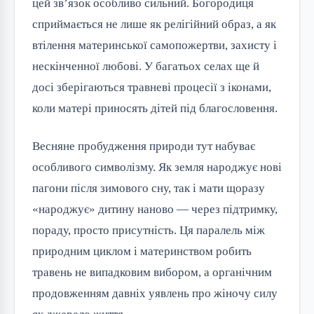
цей зв’язок особливо сильний. Богородиця
сприймається не лише як релігійний образ, а як
втілення материнської самопожертви, захисту і
нескінченної любові. У багатьох селах ще й
досі зберігаються травневі процесії з іконами,
коли матері приносять дітей під благословення.
Весняне пробудження природи тут набуває
особливого символізму. Як земля народжує нові
пагони після зимового сну, так і мати щоразу
«народжує» дитину наново — через підтримку,
пораду, просто присутність. Ця паралель між
природним циклом і материнством робить
травень не випадковим вибором, а органічним
продовженням давніх уявлень про жіночу силу