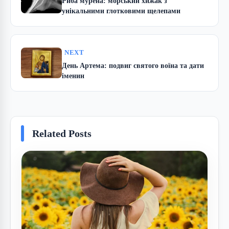
Риба мурена: морський хижак з
унікальними глотковими щелепами
NEXT
День Артема: подвиг святого воїна та дати
іменин
Related Posts