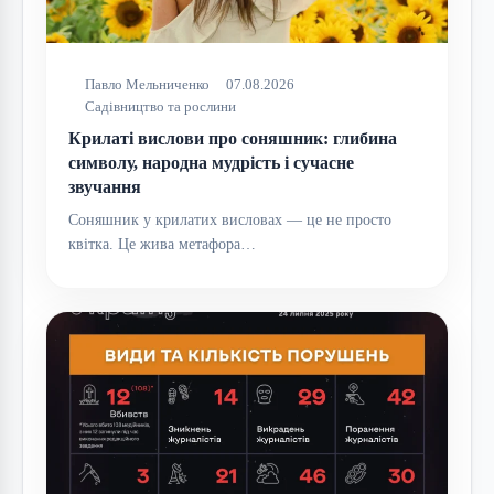
Павло Мельниченко
07.08.2026
Садівництво та рослини
Крилаті вислови про соняшник: глибина
символу, народна мудрість і сучасне
звучання
Соняшник у крилатих висловах — це не просто
квітка. Це жива метафора…