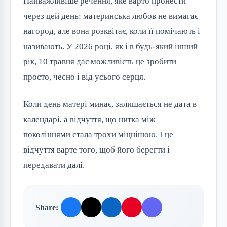
Найважливіше речення, яке варто пронести
через цей день: материнська любов не вимагає
нагород, але вона розквітає, коли її помічають і
називають. У 2026 році, як і в будь-який інший
рік, 10 травня дає можливість це зробити —
просто, чесно і від усього серця.
Коли день матері минає, залишається не дата в
календарі, а відчуття, що нитка між
поколіннями стала трохи міцнішою. І це
відчуття варте того, щоб його берегти і
передавати далі.
Share: