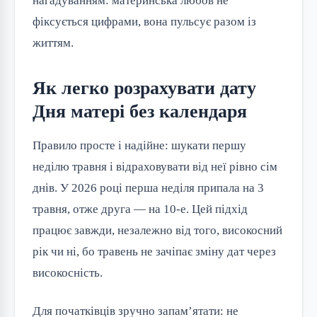
нагадуванням: материнська любов не
фіксується цифрами, вона пульсує разом із
життям.
Як легко розрахувати дату
Дня матері без календаря
Правило просте і надійне: шукати першу
неділю травня і відраховувати від неї рівно сім
днів. У 2026 році перша неділя припала на 3
травня, отже друга — на 10-е. Цей підхід
працює завжди, незалежно від того, високосний
рік чи ні, бо травень не зачіпає зміну дат через
високосність.
Для початківців зручно запам’ятати: не