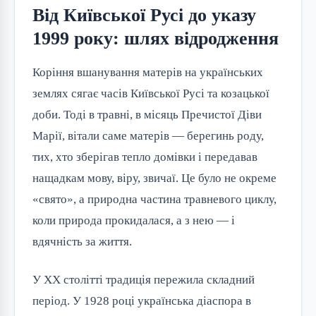
Від Київської Русі до указу
1999 року: шлях відродження
Коріння вшанування матерів на українських
землях сягає часів Київської Русі та козацької
доби. Тоді в травні, в місяць Пречистої Діви
Марії, вітали саме матерів — берегинь роду,
тих, хто зберігав тепло домівки і передавав
нащадкам мову, віру, звичаї. Це було не окреме
«свято», а природна частина травневого циклу,
коли природа прокидалася, а з нею — і
вдячність за життя.
У XX столітті традиція пережила складний
період. У 1928 році українська діаспора в