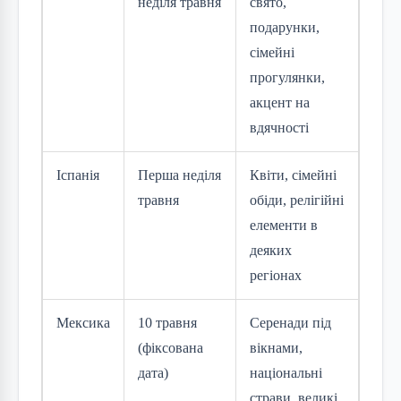
неділя травня
свято,
подарунки,
сімейні
прогулянки,
акцент на
вдячності
Іспанія
Перша неділя
Квіти, сімейні
травня
обіди, релігійні
елементи в
деяких
регіонах
Мексика
10 травня
Серенади під
(фіксована
вікнами,
дата)
національні
страви, великі