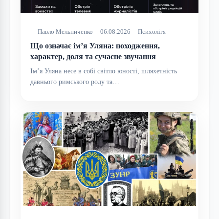
Павло Мельниченко
06.08.2026
Психолігя
Що означає ім’я Уляна: походження,
характер, доля та сучасне звучання
Ім’я Уляна несе в собі світло юності, шляхетність
давнього римського роду та…