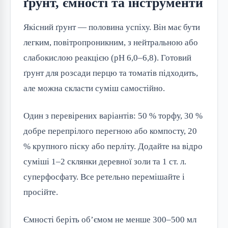
ґрунт, ємності та інструменти
Якісний ґрунт — половина успіху. Він має бути
легким, повітропроникним, з нейтральною або
слабокислою реакцією (pH 6,0–6,8). Готовий
ґрунт для розсади перцю та томатів підходить,
але можна скласти суміш самостійно.
Один з перевірених варіантів: 50 % торфу, 30 %
добре перепрілого перегною або компосту, 20
% крупного піску або перліту. Додайте на відро
суміші 1–2 склянки деревної золи та 1 ст. л.
суперфосфату. Все ретельно перемішайте і
просійте.
Ємності беріть об’ємом не менше 300–500 мл