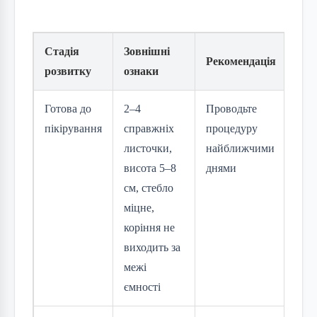
Стадія
Зовнішні
Рекомендація
розвитку
ознаки
Готова до
2–4
Проводьте
пікірування
справжніх
процедуру
листочки,
найближчими
висота 5–8
днями
см, стебло
міцне,
коріння не
виходить за
межі
ємності