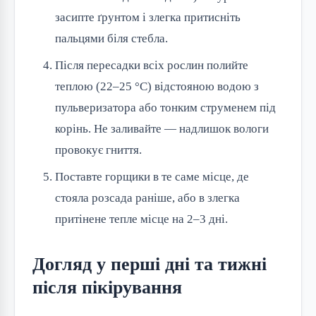
засипте ґрунтом і злегка притисніть
пальцями біля стебла.
Після пересадки всіх рослин полийте
теплою (22–25 °C) відстояною водою з
пульверизатора або тонким струменем під
корінь. Не заливайте — надлишок вологи
провокує гниття.
Поставте горщики в те саме місце, де
стояла розсада раніше, або в злегка
притінене тепле місце на 2–3 дні.
Догляд у перші дні та тижні
після пікірування