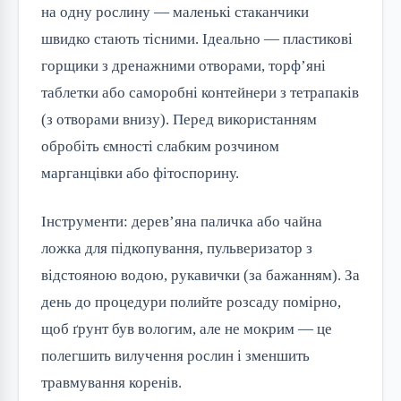
на одну рослину — маленькі стаканчики
швидко стають тісними. Ідеально — пластикові
горщики з дренажними отворами, торф’яні
таблетки або саморобні контейнери з тетрапаків
(з отворами внизу). Перед використанням
обробіть ємності слабким розчином
марганцівки або фітоспорину.
Інструменти: дерев’яна паличка або чайна
ложка для підкопування, пульверизатор з
відстояною водою, рукавички (за бажанням). За
день до процедури полийте розсаду помірно,
щоб ґрунт був вологим, але не мокрим — це
полегшить вилучення рослин і зменшить
травмування коренів.