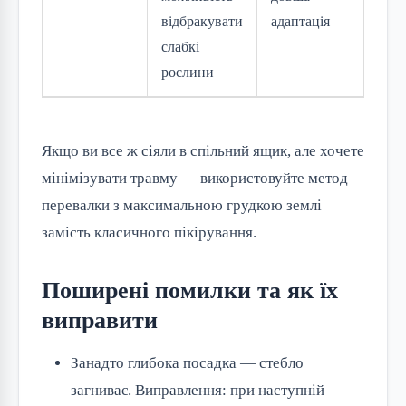
відбракувати
адаптація
об
слабкі
про
рослини
Якщо ви все ж сіяли в спільний ящик, але хочете
мінімізувати травму — використовуйте метод
перевалки з максимальною грудкою землі
замість класичного пікірування.
Поширені помилки та як їх
виправити
Занадто глибока посадка — стебло
загниває. Виправлення: при наступній