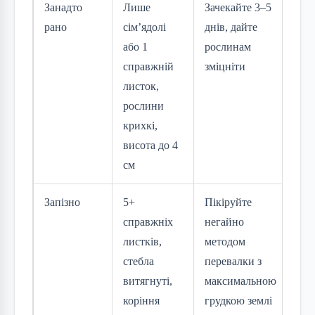
Занадто
Лише
Зачекайте 3–5
рано
сім’ядолі
днів, дайте
або 1
рослинам
справжній
зміцніти
листок,
рослини
крихкі,
висота до 4
см
Запізно
5+
Пікіруйте
справжніх
негайно
листків,
методом
стебла
перевалки з
витягнуті,
максимальною
коріння
грудкою землі