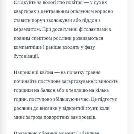
Слідкуйте за вологістю повітря — у сухих
квартирах з центральним опаленням корисно
ставити поруч зволожувач або піддон з
керамзитом. При досвітленні фітолампами з
повним спектром рослини розвиваються
компактніше і раніше входять у фазу
бутонізації.
Наприкінці квітня — на початку травня
починайте поступове загартовування: виносьте
горщики на балкон або в теплицю на кілька
годин, поступово збільшуючи час. Це підготує
рослини до висадки у відкритий ґрунт, коли
мине загроза поворотних заморозків.
Правильно обраний момент і дбайливе