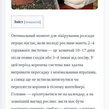
Зміст
[
показати
]
Оптимальний момент для пікірування розсади
перцю настає, коли молоді рослини мають 2–4
справжніх листочки — це зазвичай 10–17 днів
після появи сходів або 3–4 тижні від посіву. У
цей період коренева система вже здатна
витримати пересадку з мінімальними втратами,
а сіянці ще не встигли витягнутися чи
переплести коріння в тісному контейнері.
Головне — орієнтуватися не на календар, а на
зовнішній вигляд рослин: листя має бути
насичено-зеленим, стебло — міцним, а корінці