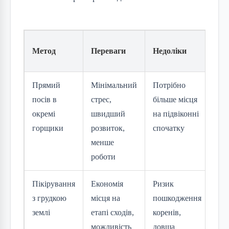
Ко
Метод
Переваги
Недоліки
під
Прямий
Мінімальний
Потрібно
Поч
посів в
стрес,
більше місця
вл
окремі
швидший
на підвіконні
нев
горщики
розвиток,
спочатку
кіл
менше
ро
роботи
Пікірування
Економія
Ризик
Тим
з грудкою
місця на
пошкодження
баг
землі
етапі сходів,
коренів,
нас
можливість
довша
ма