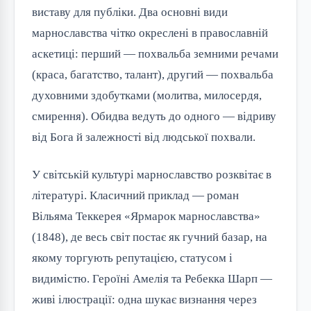
виставу для публіки. Два основні види
марнославства чітко окреслені в православній
аскетиці: перший — похвальба земними речами
(краса, багатство, талант), другий — похвальба
духовними здобутками (молитва, милосердя,
смирення). Обидва ведуть до одного — відриву
від Бога й залежності від людської похвали.
У світській культурі марнославство розквітає в
літературі. Класичний приклад — роман
Вільяма Теккерея «Ярмарок марнославства»
(1848), де весь світ постає як гучний базар, на
якому торгують репутацією, статусом і
видимістю. Героїні Амелія та Ребекка Шарп —
живі ілюстрації: одна шукає визнання через