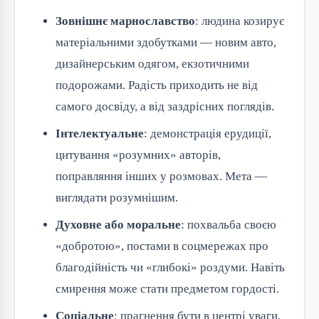
Зовнішнє марнославство
: людина козирує
матеріальними здобутками — новим авто,
дизайнерським одягом, екзотичними
подорожами. Радість приходить не від
самого досвіду, а від заздрісних поглядів.
Інтелектуальне
: демонстрація ерудиції,
цитування «розумних» авторів,
поправляння інших у розмовах. Мета —
виглядати розумнішим.
Духовне або моральне
: похвальба своєю
«добротою», постами в соцмережах про
благодійність чи «глибокі» роздуми. Навіть
смирення може стати предметом гордості.
Соціальне
: прагнення бути в центрі уваги,