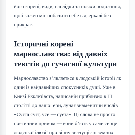
його корені, види, наслідки та шляхи подолання,
щоб кожен міг побачити себе в дзеркалі без
прикрас.
Історичні корені
марнославства: від давніх
текстів до сучасної культури
Марнославство з’являється в людській історії як
один із найдавніших спокусників душі. Уже в
Книзі Екклезіаста, написаній приблизно в III
столітті до нашої ери, лунає знаменитий вислів
«Суєта суєт, усе — суєта». Ці слова не просто
поетичний прийом — вони б’ють у саме серце
людської ілюзії про вічну значущість земних