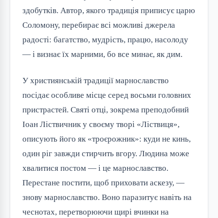
здобутків. Автор, якого традиція приписує царю
Соломону, перебирає всі можливі джерела
радості: багатство, мудрість, працю, насолоду
— і визнає їх марними, бо все минає, як дим.
У християнській традиції марнославство
посідає особливе місце серед восьми головних
пристрастей. Святі отці, зокрема преподобний
Іоан Ліствичник у своєму творі «Ліствиця»,
описують його як «троєрожник»: куди не кинь,
один ріг завжди стирчить вгору. Людина може
хвалитися постом — і це марнославство.
Перестане постити, щоб приховати аскезу, —
знову марнославство. Воно паразитує навіть на
чеснотах, перетворюючи щирі вчинки на