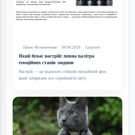
Павло Мельниченко
08.08.2026
Здоров'я
Який буває настрій: повна палітра
емоційних станів людини
Настрій — це відносно стійкий емоційний фон,
який забарвлює все сприйняття світу…