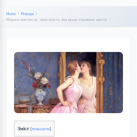
Home
Поради
Марнославство це: пристрасть, яка краде справжнє щастя
Зміст
[
показати
]