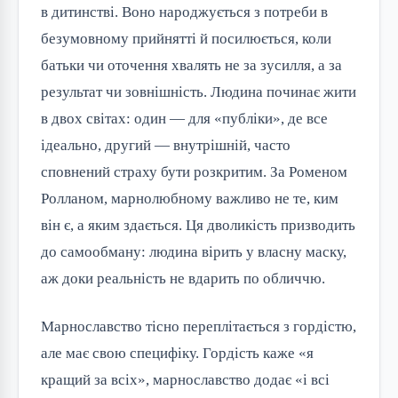
в дитинстві. Воно народжується з потреби в
безумовному прийнятті й посилюється, коли
батьки чи оточення хвалять не за зусилля, а за
результат чи зовнішність. Людина починає жити
в двох світах: один — для «публіки», де все
ідеально, другий — внутрішній, часто
сповнений страху бути розкритим. За Роменом
Ролланом, марнолюбному важливо не те, ким
він є, а яким здається. Ця дволикість призводить
до самообману: людина вірить у власну маску,
аж доки реальність не вдарить по обличчю.
Марнославство тісно переплітається з гордістю,
але має свою специфіку. Гордість каже «я
кращий за всіх», марнославство додає «і всі