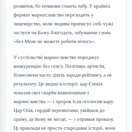
розвиток, бо помилки стають табу. У крайніх
формах марнославство переходить у
лицемірство, коли людина приписує собі чужі
заслуги чи Божу благодать, забуваючи слова
«без Мене не можете робити нічого».
У суспільстві марнославство породжує
конкуренцію без сенсу. Політики, артисти,
бізнесмени часто діють заради рейтингу, а не
результату. Це видно в історії: цар Єзекія
показав свої скарби вавилонянам з
марнославства — і пророк Ісая оголосив кару.
Цар Озія, гордий перемогами, увійшов до
храму, де йому не місце, — і отримав проказу.
Ці приклади не просто стародавні історії, вони