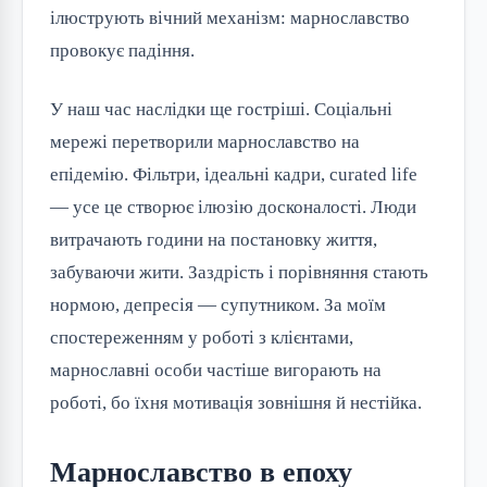
ілюструють вічний механізм: марнославство
провокує падіння.
У наш час наслідки ще гостріші. Соціальні
мережі перетворили марнославство на
епідемію. Фільтри, ідеальні кадри, curated life
— усе це створює ілюзію досконалості. Люди
витрачають години на постановку життя,
забуваючи жити. Заздрість і порівняння стають
нормою, депресія — супутником. За моїм
спостереженням у роботі з клієнтами,
марнославні особи частіше вигорають на
роботі, бо їхня мотивація зовнішня й нестійка.
Марнославство в епоху