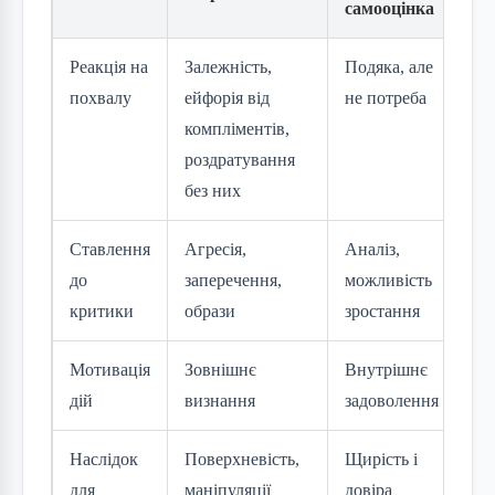
самооцінка
Реакція на
Залежність,
Подяка, але
похвалу
ейфорія від
не потреба
компліментів,
роздратування
без них
Ставлення
Агресія,
Аналіз,
до
заперечення,
можливість
критики
образи
зростання
Мотивація
Зовнішнє
Внутрішнє
дій
визнання
задоволення
Наслідок
Поверхневість,
Щирість і
для
маніпуляції
довіра