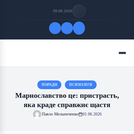
09.08.2026
Quick Links
Menu
FOLLOW US
ПОРАДИ
ПСИХОЛІГЯ
Марнославство це: пристрасть,
яка краде справжнє щастя
Павло Мельниченко
01.06.2026