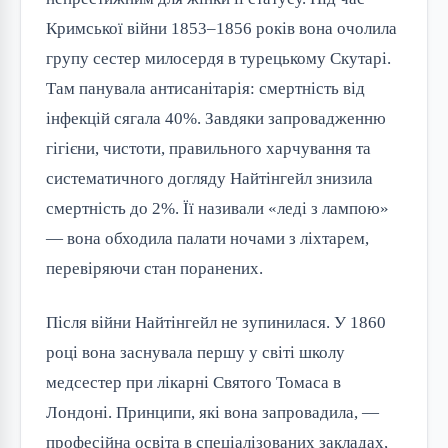
Кримської війни 1853–1856 років вона очолила
групу сестер милосердя в турецькому Скутарі.
Там панувала антисанітарія: смертність від
інфекцій сягала 40%. Завдяки запровадженню
гігієни, чистоти, правильного харчування та
систематичного догляду Найтінгейл знизила
смертність до 2%. Її називали «леді з лампою»
— вона обходила палати ночами з ліхтарем,
перевіряючи стан поранених.
Після війни Найтінгейл не зупинилася. У 1860
році вона заснувала першу у світі школу
медсестер при лікарні Святого Томаса в
Лондоні. Принципи, які вона запровадила, —
професійна освіта в спеціалізованих закладах,