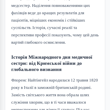
медсестер. Наділення повноваженнями цих
фахівців веде до кращих результатів для
пацієнтів, міцніших економік і стійкіших
суспільств. Історія, сучасні реалії та
перспективи професії показують, чому цей день
вартий глибокого осмислення.
Історія Міжнародного дня медичної
сестри: від Кримської війни до
глобального визнання
Флоренс Найтінгейл народилася 12 травня 1820
року в Італії в заможній британській родині.
Замість світського життя вона обрала шлях
служіння хворим, що в ті часи вважалося
непрестижним для жінки її статусу. Під час