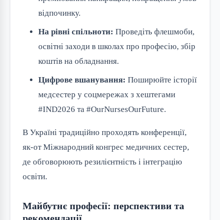
відпочинку.
На рівні спільноти:
Проведіть флешмоби,
освітні заходи в школах про професію, збір
коштів на обладнання.
Цифрове вшанування:
Поширюйте історії
медсестер у соцмережах з хештегами
#IND2026 та #OurNursesOurFuture.
В Україні традиційно проходять конференції,
як-от Міжнародний конгрес медичних сестер,
де обговорюють резилієнтність і інтеграцію
освіти.
Майбутнє професії: перспективи та
рекомендації