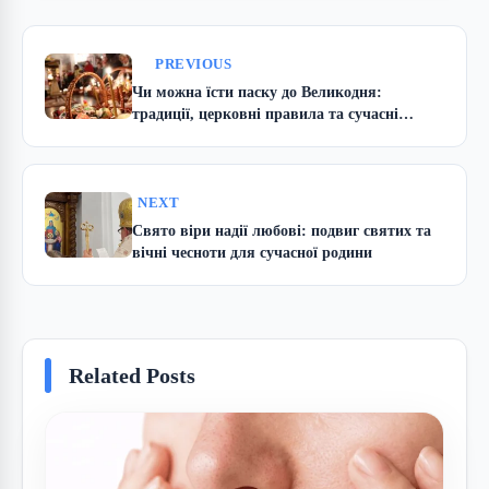
PREVIOUS
Чи можна їсти паску до Великодня:
традиції, церковні правила та сучасні
нюанси
NEXT
Свято віри надії любові: подвиг святих та
вічні чесноти для сучасної родини
Related Posts