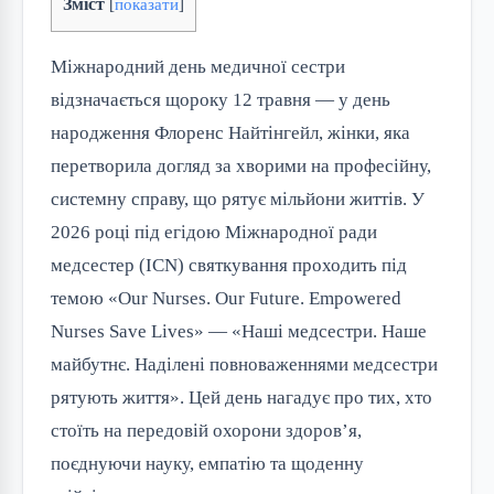
Зміст
[
показати
]
Міжнародний день медичної сестри
відзначається щороку 12 травня — у день
народження Флоренс Найтінгейл, жінки, яка
перетворила догляд за хворими на професійну,
системну справу, що рятує мільйони життів. У
2026 році під егідою Міжнародної ради
медсестер (ICN) святкування проходить під
темою «Our Nurses. Our Future. Empowered
Nurses Save Lives» — «Наші медсестри. Наше
майбутнє. Наділені повноваженнями медсестри
рятують життя». Цей день нагадує про тих, хто
стоїть на передовій охорони здоров’я,
поєднуючи науку, емпатію та щоденну