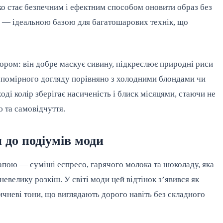
ко стає безпечним і ефектним способом оновити образ без
в — ідеальною базою для багатошарових технік, що
ором: він добре маскує сивину, підкреслює природні риси
ає помірного догляду порівняно з холодними блондами чи
і колір зберігає насиченість і блиск місяцями, стаючи не
 та самовідчуття.
 до подіумів моди
пою — суміші еспресо, гарячого молока та шоколаду, яка
невелику розкіш. У світі моди цей відтінок з’явився як
ричневі тони, що виглядають дорого навіть без складного