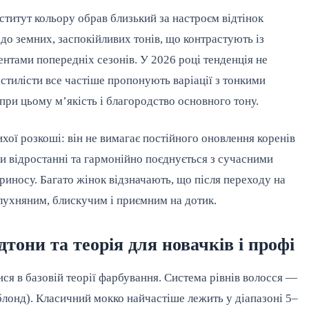
ститут кольору обрав близький за настроєм відтінок
 до земних, заспокійливих тонів, що контрастують із
тами попередніх сезонів. У 2026 році тенденція не
 стилісти все частіше пропонують варіації з тонкими
при цьому м’якість і благородство основного тону.
ихої розкоші: він не вимагає постійного оновлення коренів
ри відростанні та гармонійно поєднується з сучасними
носу. Багато жінок відзначають, що після переходу на
лухняним, блискучим і приємним на дотик.
дтони та теорія для новачків і профі
ся в базовій теорії фарбування. Система рівнів волосся —
 блонд). Класичний мокко найчастіше лежить у діапазоні 5–