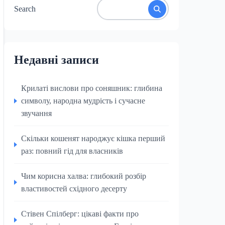
Search
Недавні записи
Крилаті вислови про соняшник: глибина
символу, народна мудрість і сучасне
звучання
Скільки кошенят народжує кішка перший
раз: повний гід для власників
Чим корисна халва: глибокий розбір
властивостей східного десерту
Стівен Спілберг: цікаві факти про