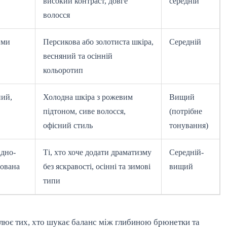
високий контраст, довге
середній
волосся
ими
Персикова або золотиста шкіра,
Середній
весняний та осінній
кольоротип
ний,
Холодна шкіра з рожевим
Вищий
підтоном, сиве волосся,
(потрібне
офісний стиль
тонування)
ідно-
Ті, хто хоче додати драматизму
Середній-
рована
без яскравості, осінні та зимові
вищий
типи
лює тих, хто шукає баланс між глибиною брюнетки та