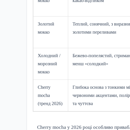
мокко
какао-відтінком
Золотий
Теплий, сонячний, з виразн
мокко
золотими переливами
Холодний /
Бежево-попелястий, стрима
морозний
менш «солодкий»
мокко
Cherry
Глибока основа з тонкими м
mocha
червоними акцентами, полі
(тренд 2026)
та чуттєва
Cherry mocha у 2026 році особливо приваб