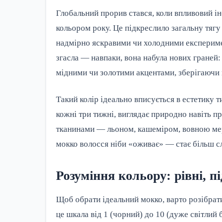
Глобальний прорив стався, коли впливовий ін
кольором року. Це підкреслило загальну тягу
надмірно яскравими чи холодними експеримен
згасла — навпаки, вона набула нових граней:
мідними чи золотими акцентами, зберігаючи 
Такий колір ідеально вписується в естетику т
кожні три тижні, виглядає природно навіть п
тканинами — льоном, кашеміром, вовною мери
мокко волосся ніби «оживає» — стає більш с
Розуміння кольору: рівні, пі
Щоб обрати ідеальний мокко, варто розібрати
це шкала від 1 (чорний) до 10 (дуже світлий