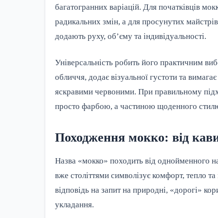
багатогранних варіацій. Для початківців мок
радикальних змін, а для просунутих майстрі
додають руху, об’єму та індивідуальності.
Універсальність робить його практичним виб
обличчя, додає візуальної густоти та вимаг
яскравими червоними. При правильному підход
просто фарбою, а частиною щоденного стилю
Походження мокко: від кави
Назва «мокко» походить від однойменного на
вже століттями символізує комфорт, тепло та 
відповідь на запит на природні, «дорогі» ко
укладання.