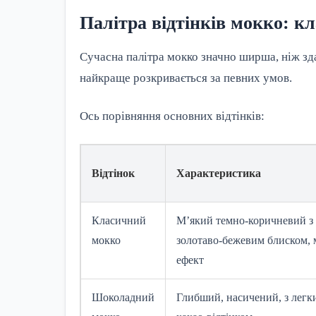
Палітра відтінків мокко: к
Сучасна палітра мокко значно ширша, ніж зда
найкраще розкривається за певних умов.
Ось порівняння основних відтінків:
Відтінок
Характеристика
Класичний
М’який темно-коричневий з
мокко
золотаво-бежевим блиском,
ефект
Шоколадний
Глибший, насичений, з легк