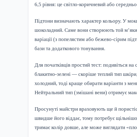
6,5 рівня: це світло-коричневий або середн
Підтони визначають характер кольору. У мок
шоколадний. Саме вони створюють той м’який
варіації (з попелястим або бежево-сірим під
бази та додаткового тонування.
Для початківців простий тест: подивіться на 
блакитно-зелені — скоріше теплий тип шкіри
холодний, тоді краще обирати варіанти з ме
Нейтральний тип (змішані вени) отримує ма
Просунуті майстри враховують ще й пористіс
швидше його віддає, тому потребує щільнішо
тримає колір довше, але може виглядати «пло