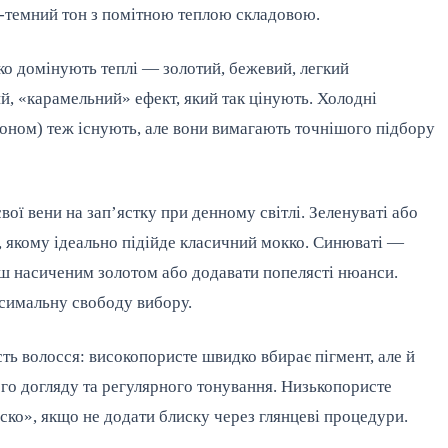
ьо-темний тон з помітною теплою складовою.
ко домінують теплі — золотий, бежевий, легкий
, «карамельний» ефект, який так цінують. Холодні
тоном) теж існують, але вони вимагають точнішого підбору
свої вени на зап’ястку при денному світлі. Зеленуваті або
, якому ідеально підійде класичний мокко. Синюваті —
нш насиченим золотом або додавати попелясті нюанси.
ксимальну свободу вибору.
ть волосся: високопористе швидко вбирає пігмент, але й
го догляду та регулярного тонування. Низькопористе
ско», якщо не додати блиску через глянцеві процедури.