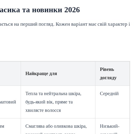
ласика та новинки 2026
ється на перший погляд. Кожен варіант має свій характер і
Рівень
Найкраще для
догляду
Тепла та нейтральна шкіра,
Середній
 матовий
будь-який вік, пряме та
хвилясте волосся
им
Смаглява або оливкова шкіра,
Низький-