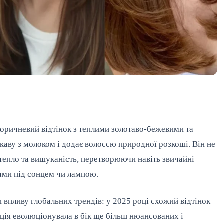
коричневий відтінок з теплими золотаво-бежевими та
аву з молоком і додає волоссю природної розкоші. Він не
 тепло та вишуканість, перетворюючи навіть звичайні
ами під сонцем чи лампою.
 впливу глобальних трендів: у 2025 році схожий відтінок
нція еволюціонувала в бік ще більш нюансованих і