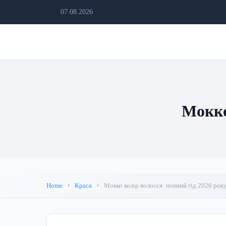
07.08.2026
Мокко
Home
Краса
Мокко колір волосся: повний гід 2026 рок