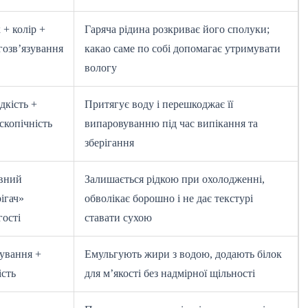
 + колір +
Гаряча рідина розкриває його сполуки;
гозв’язування
какао саме по собі допомагає утримувати
вологу
дкість +
Притягує воду і перешкоджає її
скопічність
випаровуванню під час випікання та
зберігання
вний
Залишається рідкою при охолодженні,
ігач»
обволікає борошно і не дає текстурі
гості
ставати сухою
зування +
Емульгують жири з водою, додають білок
ість
для м’якості без надмірної щільності