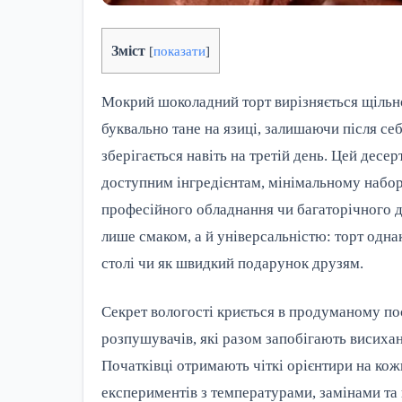
Зміст
[
показати
]
Мокрий шоколадний торт вирізняється щільн
буквально тане на язиці, залишаючи після се
зберігається навіть на третій день. Цей дес
доступним інгредієнтам, мінімальному набору
професійного обладнання чи багаторічного д
лише смаком, а й універсальністю: торт одн
столі чи як швидкий подарунок друзям.
Секрет вологості криється в продуманому поє
розпушувачів, які разом запобігають висиха
Початківці отримають чіткі орієнтири на кож
експериментів з температурами, замінами та 