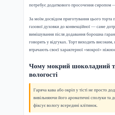
потребує додаткового просочення сиропом — 
За моїм досвідом приготування цього торта п
газової духовки до конвекційної — саме до
вимішування після додавання борошна гарант
говорять у відгуках. Торт виходить високим,
втрачають своєї характерної «мокрої» ніжнос
Чому мокрий шоколадний то
вологості
Гаряча кава або окріп у тісті не просто д
вивільняючи його ароматичні сполуки та
фіксує вологу всередині клітинок.