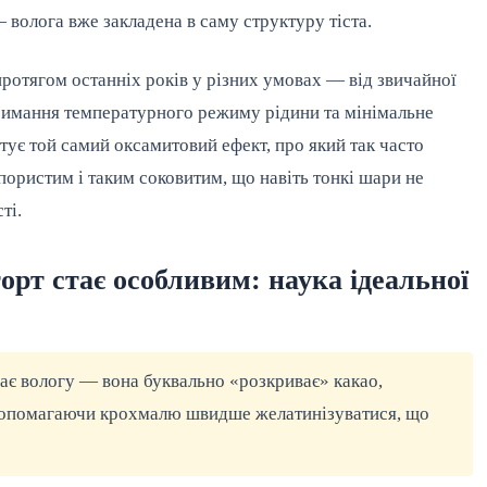
волога вже закладена в саму структуру тіста.
ротягом останніх років у різних умовах — від звичайної
тримання температурного режиму рідини та мінімальне
ує той самий оксамитовий ефект, про який так часто
 пористим і таким соковитим, що навіть тонкі шари не
ті.
рт стає особливим: наука ідеальної
одає вологу — вона буквально «розкриває» какао,
 допомагаючи крохмалю швидше желатинізуватися, що