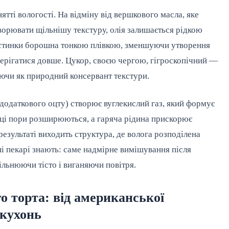
ятті вологості. На відміну від вершкового масла, яке
ворювати щільнішу текстуру, олія залишається рідкою
частинки борошна тонкою плівкою, зменшуючи утворення
берігатися довше. Цукор, своєю чергою, гігроскопічний —
юючи як природний консервант текстури.
о додаткового оцту) створює вуглекислий газ, який формує
, ці пори розширюються, а гаряча рідина прискорює
езультаті виходить структура, де волога розподілена
ні пекарі знають: саме надмірне вимішування після
льнюючи тісто і виганяючи повітря.
о торта: від американської
 кухонь