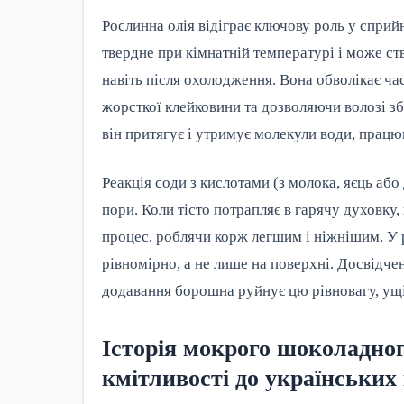
Рослинна олія відіграє ключову роль у сприйн
твердне при кімнатній температурі і може ст
навіть після охолодження. Вона обволікає 
жорсткої клейковини та дозволяючи волозі з
він притягує і утримує молекули води, прац
Реакція соди з кислотами (з молока, яєць аб
пори. Коли тісто потрапляє в гарячу духовку
процес, роблячи корж легшим і ніжнішим. У р
рівномірно, а не лише на поверхні. Досвідче
додавання борошна руйнує цю рівновагу, ущі
Історія мокрого шоколадног
кмітливості до українських