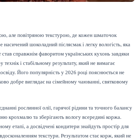
ою, але повітряною текстурою, де кожен шматочок
бе насичений шоколадний післясмак і легку вологість, яка
ерт став справжнім фаворитом українських кухонь завдяки
 технік і стабільному результату, який не вимагає
освіду. Його популярність у 2026 році пояснюється не
аково добре виглядає на сімейному чаюванні, святковому
днанні рослинної олії, гарячої рідини та точного балансу
нню крохмалю та зберігають вологу всередині коржа.
ному етапі, а досвідчені кондитери знайдуть простір для
вдосконаленням текстури. Результатом стає корж, який не