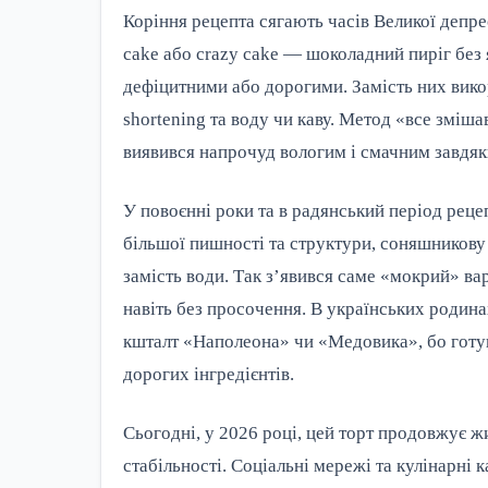
Коріння рецепта сягають часів Великої депре
cake або crazy cake — шоколадний пиріг без 
дефіцитними або дорогими. Замість них вико
shortening та воду чи каву. Метод «все зміша
виявився напрочуд вологим і смачним завдяки
У повоєнні роки та в радянський період реце
більшої пишності та структури, соняшникову 
замість води. Так з’явився саме «мокрий» ва
навіть без просочення. В українських родин
кшталт «Наполеона» чи «Медовика», бо готув
дорогих інгредієнтів.
Сьогодні, у 2026 році, цей торт продовжує ж
стабільності. Соціальні мережі та кулінарні