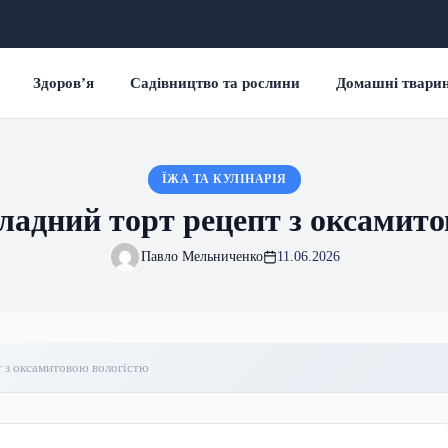
Здоров’я
Садівництво та рослини
Домашні твари
ЇЖА ТА КУЛІНАРІЯ
адний торт рецепт з оксамито
Павло Мельниченко
11.06.2026
 з оксамитовою вологістю