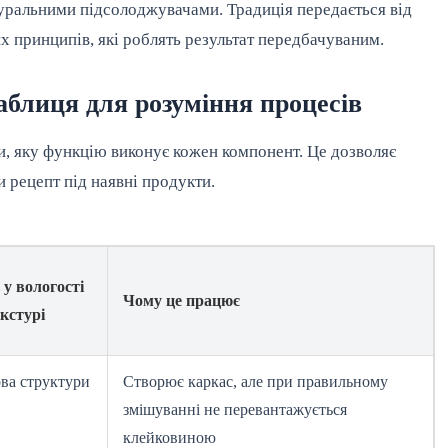
туральними підсолоджувачами. Традиція передається від
х принципів, які роблять результат передбачуваним.
таблиця для розуміння процесів
и, яку функцію виконує кожен компонент. Це дозволяє
и рецепт під наявні продукти.
 у вологості
Чому це працює
екстурі
ва структури
Створює каркас, але при правильному
змішуванні не перевантажується
клейковиною