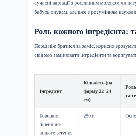
сучасні варіації з рослинним молоком чи на
бабусь онукам, але вже з розумінням наукови
Роль кожного інгредієнта: 
Перш ніж братися за заміс, корисно зрозуміт
свідомо замінювати інгредієнти та коригуват
Кількість (на
Роль
Інгредієнт
форму 22–24
та т
см)
Борошно
250 г
Осно
пшеничне
вищого ґатунку