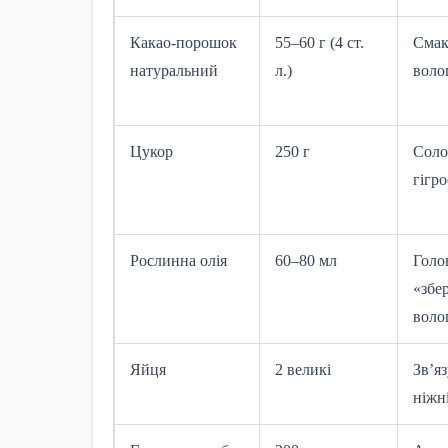
Какао-порошок
55–60 г (4 ст.
Смак
натуральний
л.)
воло
Цукор
250 г
Соло
гігро
Рослинна олія
60–80 мл
Голо
«збер
воло
Яйця
2 великі
Зв’я
ніжн