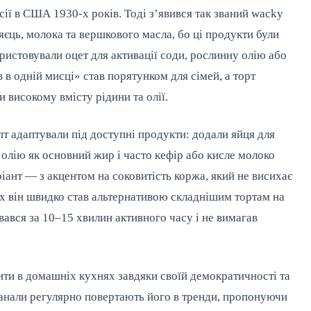
сії в США 1930-х років. Тоді з’явився так званий wacky
яєць, молока та вершкового масла, бо ці продукти були
ристовували оцет для активації соди, рослинну олію або
в в одній мисці» став порятунком для сімей, а торт
 високому вмісту рідини та олії.
пт адаптували під доступні продукти: додали яйця для
олію як основний жир і часто кефір або кисле молоко
ріант — з акцентом на соковитість коржа, який не висихає
ах він швидко став альтернативою складнішим тортам на
ався за 10–15 хвилин активного часу і не вимагав
ити в домашніх кухнях завдяки своїй демократичності та
 канали регулярно повертають його в тренди, пропонуючи