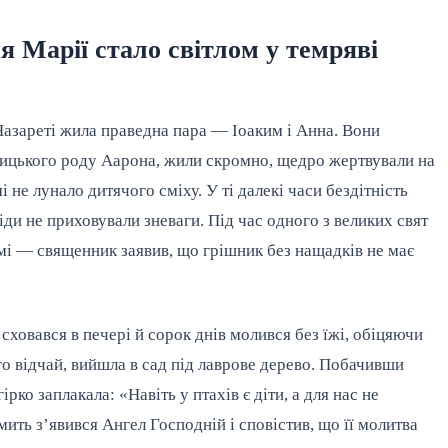
я Марії стало світлом у темряві
Назареті жила праведна пара — Іоаким і Анна. Вони
ницького роду Аарона, жили скромно, щедро жертвували на
 не лунало дитячого сміху. У ті далекі часи бездітність
іди не приховували зневаги. Під час одного з великих свят
амі — священник заявив, що грішник без нащадків не має
сховався в печері й сорок днів молився без їжі, обіцяючи
го відчай, вийшла в сад під лаврове дерево. Побачивши
ірко заплакала: «Навіть у птахів є діти, а для нас не
мить з’явився Ангел Господній і сповістив, що її молитва