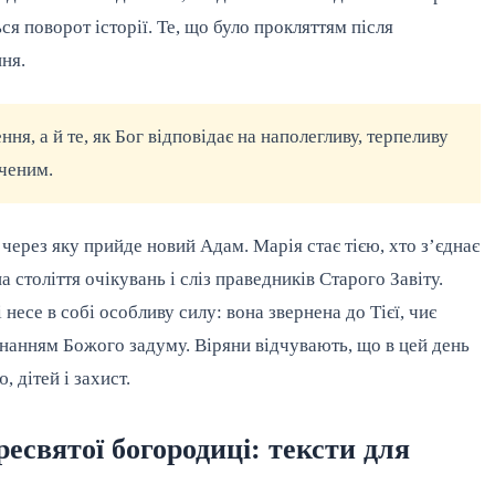
ся поворот історії. Те, що було прокляттям після
ня.
ня, а й те, як Бог відповідає на наполегливу, терпеливу
аченим.
 через яку прийде новий Адам. Марія стає тією, хто з’єднає
 століття очікувань і сліз праведників Старого Завіту.
несе в собі особливу силу: вона звернена до Тієї, чиє
онанням Божого задуму. Віряни відчувають, що в цей день
 дітей і захист.
есвятої богородиці: тексти для