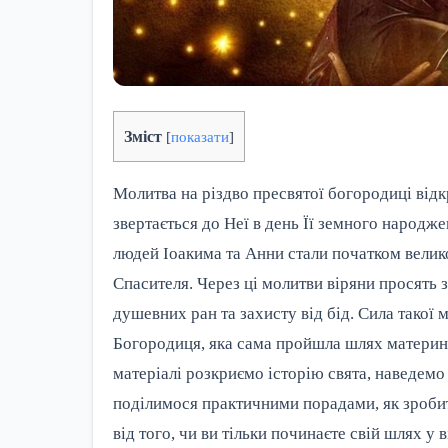
Зміст
[
показати
]
Молитва на різдво пресвятої богородиці відк
звертається до Неї в день Її земного народжен
людей Іоакима та Анни стали початком великог
Спасителя. Через ці молитви віряни просять з
душевних ран та захисту від бід. Сила такої м
Богородиця, яка сама пройшла шлях материнс
матеріалі розкриємо історію свята, наведемо
поділимося практичними порадами, як зробит
від того, чи ви тільки починаєте свій шлях у 