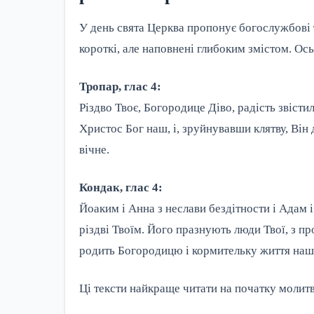
У день свята Церква пропонує богослужбові те
короткі, але наповнені глибоким змістом. Ось
Тропар, глас 4:
Різдво Твоє, Богородице Діво, радість звісти
Христос Бог наш, і, зруйнувавши клятву, Він
вічне.
Кондак, глас 4:
Йоаким і Анна з неслави бездітности і Адам і
різдві Твоїм. Його празнують люди Твої, з пр
родить Богородицю і кормительку життя наш
Ці тексти найкраще читати на початку молит