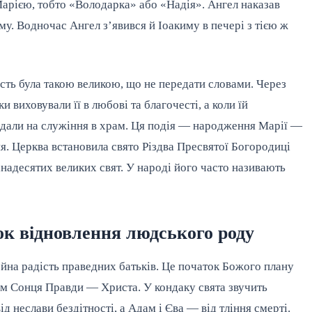
Марією, тобто «Володарка» або «Надія». Ангел наказав
му. Водночас Ангел з’явився й Іоакиму в печері з тією ж
ість була такою великою, що не передати словами. Через
и виховували її в любові та благочесті, а коли їй
іддали на служіння в храм. Ця подія — народження Марії —
ня. Церква встановила свято Різдва Пресвятої Богородиці
ванадесятих великих свят. У народі його часто називають
ок відновлення людського роду
на радість праведних батьків. Це початок Божого плану
ом Сонця Правди — Христа. У кондаку свята звучить
д неслави бездітності, а Адам і Єва — від тління смерті.