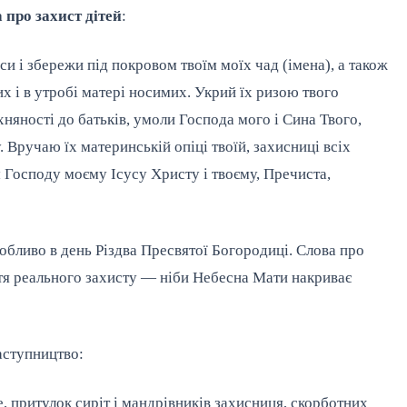
 про захист дітей
:
и і збережи під покровом твоїм моїх чад (імена), а також
их і в утробі матері носимих. Укрий їх ризою твого
хняності до батьків, умоли Господа мого і Сина Твого,
 Вручаю їх материнській опіці твоїй, захисниці всіх
м Господу моєму Ісусу Христу і твоєму, Пречиста,
собливо в день Різдва Пресвятої Богородиці. Слова про
тя реального захисту — ніби Небесна Мати накриває
аступництво:
, притулок сиріт і мандрівників захисниця, скорботних