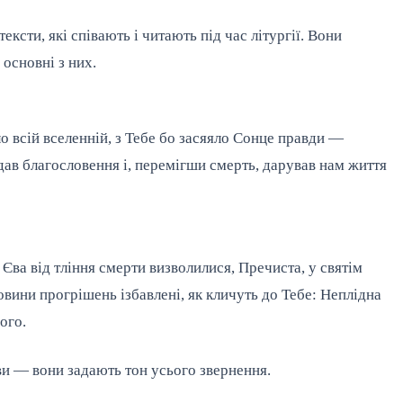
ксти, які співають і читають під час літургії. Вони
 основні з них.
ло всій вселенній, з Тебе бо засяяло Сонце правди —
 дав благословення і, перемігши смерть, дарував нам життя
 Єва від тління смерти визволилися, Пречиста, у святім
овини прогрішень ізбавлені, як кличуть до Тебе: Неплідна
ого.
ви — вони задають тон усього звернення.