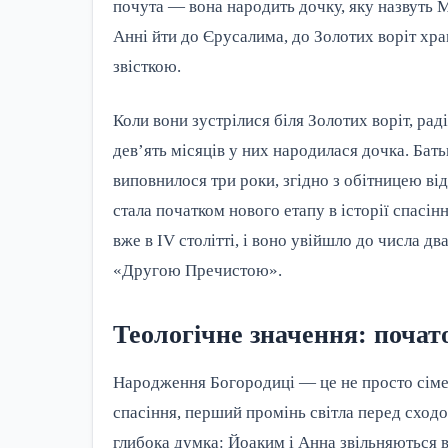
почута — вона народить дочку, яку назвуть 
Анні йти до Єрусалима, до Золотих воріт хра
звісткою.
Коли вони зустрілися біля Золотих воріт, рад
дев’ять місяців у них народилася дочка. Батьк
виповнилося три роки, згідно з обітницею в
стала початком нового етапу в історії спасін
вже в IV столітті, і воно увійшло до числа д
«Другою Пречистою».
Теологічне значення: почат
Народження Богородиці — це не просто сімей
спасіння, перший промінь світла перед сход
глибока думка: Йоаким і Анна звільняються ві