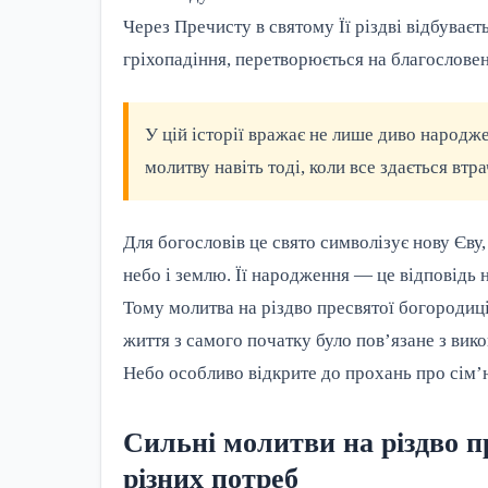
Через Пречисту в святому Її різдві відбуваєть
гріхопадіння, перетворюється на благословен
У цій історії вражає не лише диво народжен
молитву навіть тоді, коли все здається втр
Для богословів це свято символізує нову Єву,
небо і землю. Її народження — це відповідь на
Тому молитва на різдво пресвятої богородиці 
життя з самого початку було пов’язане з вик
Небо особливо відкрите до прохань про сім’ю,
Сильні молитви на різдво пр
різних потреб