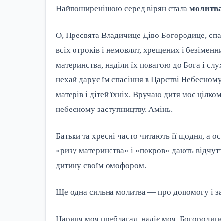
Найпоширенішою серед вірян стала
молитва
О, Пресвята Владичице Діво Богородице, спас
всіх отроків і немовлят, хрещених і безіменн
материнства, наділи їх повагою до Бога і слу
нехай дарує їм спасіння в Царстві Небесному.
матерів і дітей їхніх. Вручаю дитя моє цілко
небесному заступництву. Амінь.
Батьки та хресні часто читають її щодня, а о
«ризу материнства» і «покров» дають відчут
дитину своїм омофором.
Ще одна сильна молитва — про допомогу і з
Цариця моя преблагая, надіє моя, Богородице