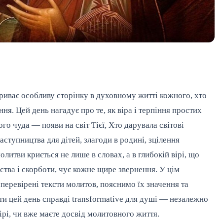
риває особливу сторінку в духовному житті кожного, хто
ня. Цей день нагадує про те, як віра і терпіння простих
о чуда — появи на світ Тієї, Хто дарувала світові
аступництва для дітей, злагоди в родині, зцілення
олитви криється не лише в словах, а в глибокій вірі, що
тва і скорботи, чує кожне щире звернення. У цім
 перевірені тексти молитов, пояснимо їх значення та
и цей день справді transformative для душі — незалежно
вірі, чи вже маєте досвід молитовного життя.