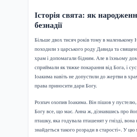
Історія свята: як народженн
безнадії
Більше двох тисяч років тому в маленькому 
походили з царського роду Давида та свяще
храм і допомагали бідним. Але в їхньому домі
сприймали як тяжке покарання від Бога, і сус
Іоакима навіть не допустили до жертви в хр
права приносити дари Богу.
Розпач охопив Іоакима. Він пішов у пустелю, 
Богу все, що має. Анна ж, дізнавшись про йо
пташку, яка годувала пташенят у гнізді, вона г
знайдеться такого розради в старості». У цю 