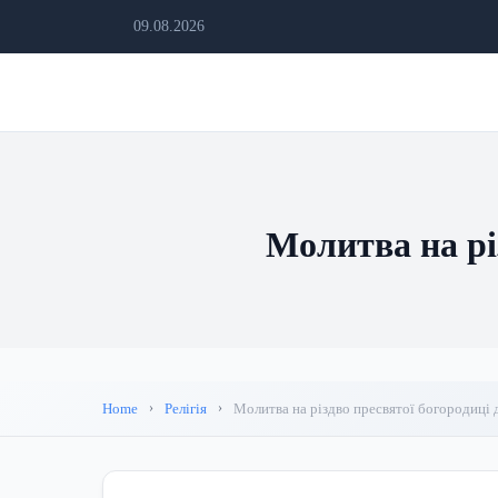
09.08.2026
Молитва на рі
Home
Релігія
Молитва на різдво пресвятої богородиці 