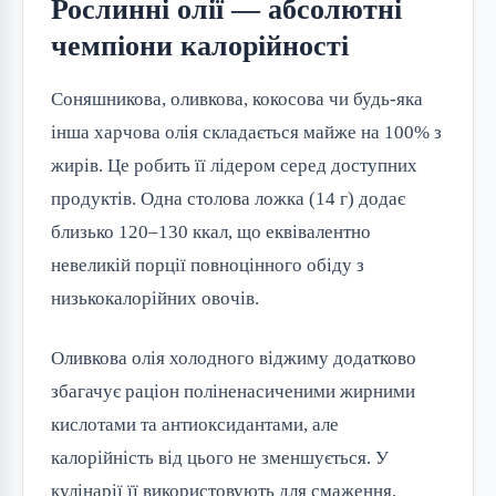
Рослинні олії — абсолютні
чемпіони калорійності
Соняшникова, оливкова, кокосова чи будь-яка 
інша харчова олія складається майже на 100% з 
жирів. Це робить її лідером серед доступних 
продуктів. Одна столова ложка (14 г) додає 
близько 120–130 ккал, що еквівалентно 
невеликій порції повноцінного обіду з 
низькокалорійних овочів.
Оливкова олія холодного віджиму додатково 
збагачує раціон поліненасиченими жирними 
кислотами та антиоксидантами, але 
калорійність від цього не зменшується. У 
кулінарії її використовують для смаження, 