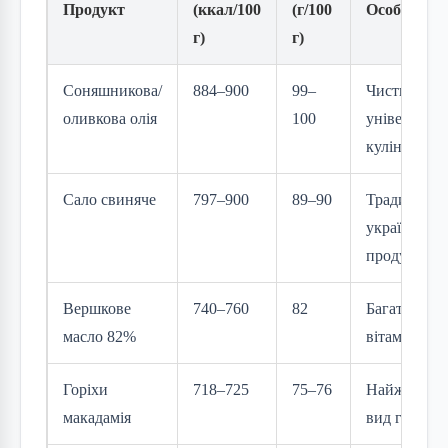
Продукт
(ккал/100
(г/100
Особливост
г)
г)
Соняшникова/
884–900
99–
Чистий жир
оливкова олія
100
універсальн
кулінарії
Сало свиняче
797–900
89–90
Традиційни
українськи
продукт
Вершкове
740–760
82
Багате на
масло 82%
вітамін A
Горіхи
718–725
75–76
Найжирніш
макадамія
вид горіхів