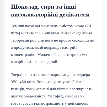
Шоколад, сири та інші
висококалорійні делікатеси
Темний шоколад з високим вмістом какао (70–
85%) містить 550–600 ккал. Антиоксиданти та 
теобромін роблять його не просто солодощами, 
а продуктом, який покращує настрій і 
концентрацію. Молочний варіант трохи менш 
калорійний, але солодший.
Тверді сири на кшталт пармезану чи чеддера — 
350–450 ккал. Вони концентрують білок і 
кальцій, тому корисні для кісток, але жирність 
диктує обережність. Фастфуд, майонез чи 
готові соуси теж потрапляють у цей список, 