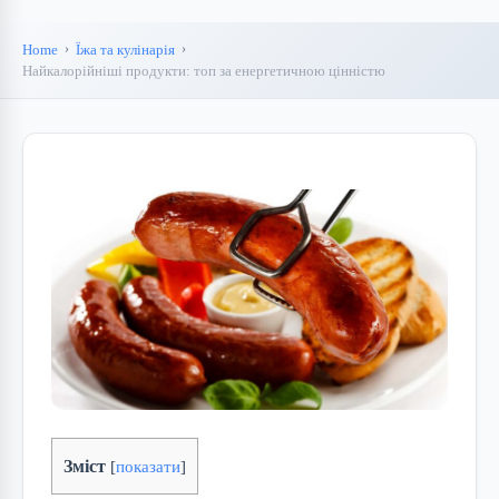
Home
Їжа та кулінарія
Найкалорійніші продукти: топ за енергетичною цінністю
Зміст
[
показати
]