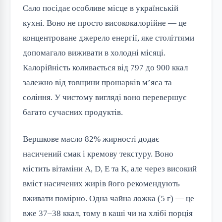
Сало посідає особливе місце в українській 
кухні. Воно не просто висококалорійне — це 
концентроване джерело енергії, яке століттями 
допомагало виживати в холодні місяці. 
Калорійність коливається від 797 до 900 ккал 
залежно від товщини прошарків м’яса та 
соління. У чистому вигляді воно перевершує 
багато сучасних продуктів.
Вершкове масло 82% жирності додає 
насичений смак і кремову текстуру. Воно 
містить вітаміни A, D, E та K, але через високий 
вміст насичених жирів його рекомендують 
вживати помірно. Одна чайна ложка (5 г) — це 
вже 37–38 ккал, тому в каші чи на хлібі порція 