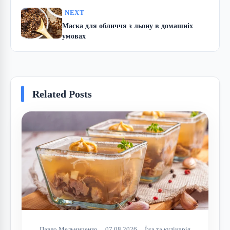
NEXT
Маска для обличчя з льону в домашніх
умовах
Related Posts
Павло Мельниченко
07.08.2026
Їжа та кулінарія