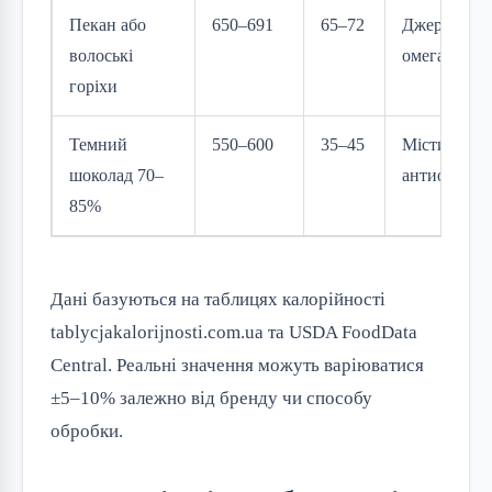
Пекан або
650–691
65–72
Джерело
волоські
омега-3
горіхи
Темний
550–600
35–45
Містить
шоколад 70–
антиоксида
85%
Дані базуються на таблицях калорійності 
tablycjakalorijnosti.com.ua та USDA FoodData 
Central. Реальні значення можуть варіюватися 
±5–10% залежно від бренду чи способу 
обробки.