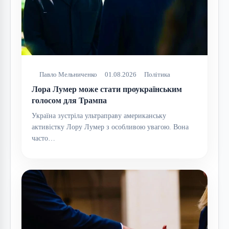
Павло Мельниченко
01.08.2026
Політика
Лора Лумер може стати проукраїнським
голосом для Трампа
Україна зустріла ультраправу американську
активістку Лору Лумер з особливою увагою. Вона
часто…