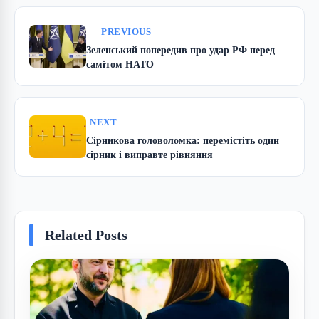
PREVIOUS
Зеленський попередив про удар РФ перед
самітом НАТО
NEXT
Сірникова головоломка: перемістіть один
сірник і виправте рівняння
Related Posts