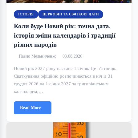
ІСТОРІЯ
ЦЕРКОВНІ ТА СВЯТКОВІ ДАТИ
Коли буде Новий рік: точна дата,
історія зміни календарів і традиції
різних народів
Павло Мельниченко
03.08.2026
Новий рік 2027 року настане 1 січня. Це п’ятниця.
Святкування офіційно розпочинається в ніч із 31
грудня 2026 на 1 січня 2027 за григоріанським
календарем,…
Read More