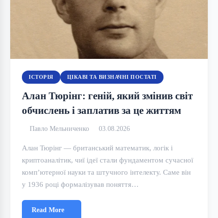
ІСТОРІЯ
ЦІКАВІ ТА ВИЗНАЧНІ ПОСТАТІ
Алан Тюрінг: геній, який змінив світ
обчислень і заплатив за це життям
Павло Мельниченко
03.08.2026
Алан Тюрінг — британський математик, логік і
криптоаналітик, чиї ідеї стали фундаментом сучасної
комп’ютерної науки та штучного інтелекту. Саме він
у 1936 році формалізував поняття…
Read More