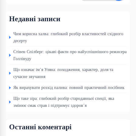
Недавні записи
Чим корисна халва: глибокий розбір властивостей східного
десерту
Стівен Спілберг: цікаві факти про найуспішнішого режисера
Голлівуду
Що означає ім’я Уляна: походження, характер, доля та
сучасне звучання
Як вирахувати розхід палива: повний практичний посібник
Що таке зіра: глибокий розбір стародавньої спеції, яка
змінює смак страв і підтримує здоров’я
Останні коментарі