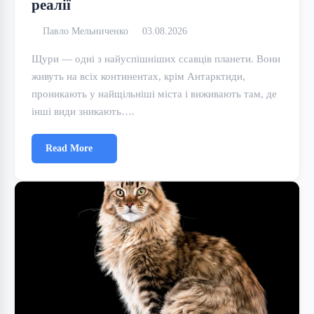
реалії
Павло Мельниченко
03.08.2026
Щури — одні з найуспішніших ссавців планети. Вони
живуть на всіх континентах, крім Антарктиди,
проникають у найщільніші міста і виживають там, де
інші види зникають….
Read More