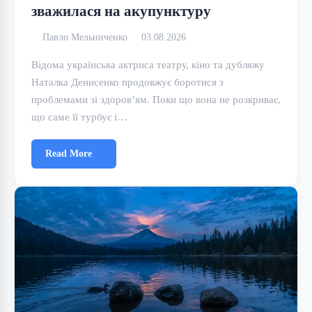
зважилася на акупунктуру
Павло Мельниченко
03.08.2026
Відома українська актриса театру, кіно та дубляжу
Наталка Денисенко продовжує боротися з
проблемами зі здоров’ям. Поки що вона не розкриває,
що саме її турбує і…
Read More