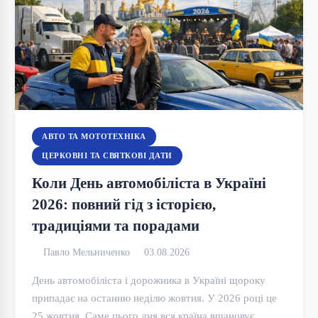
АВТО ТА МОТОТЕХНІКА
ЦЕРКОВНІ ТА СВЯТКОВІ ДАТИ
Коли День автомобіліста в Україні
2026: повний гід з історією,
традиціями та порадами
Павло Мельниченко
03.08.2026
День автомобіліста і дорожника в Україні щороку
припадає на останню неділю жовтня. У 2026 році це
25 жовтня. Саме цього дня вся країна вшановує