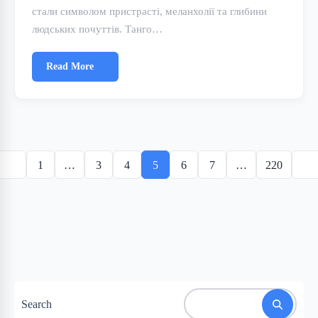
стали символом пристрасті, меланхолії та глибини
людських почуттів. Танго…
Read More
Posts
pagination
1
…
3
4
5
6
7
…
220
Search