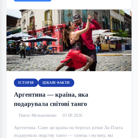
ІСТОРІЯ
ЦІКАВІ ФАКТИ
Аргентина — країна, яка
подарувала світові танго
Павло Мельниченко
03.08.2026
Аргентина. Саме ця країна на берегах річки Ла-Плата
подарувала людству танго — танець і музику, які