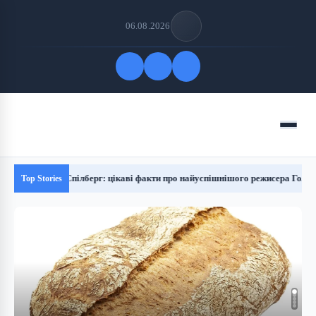
06.08.2026
Quick Links
Menu
FOLLOW US
ен Спілберг: цікаві факти про найуспішнішого режисера Голлівуду
Top Stories