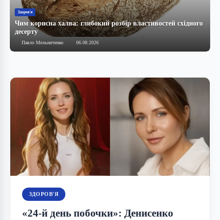
Здоров'я
Б
Чим корисна халва: глибокий розбір властивостей східного
С
десерту
р
Павло Мельниченко
06.08.2026
ЗДОРОВ'Я
«24-й день побочки»: Денисенко