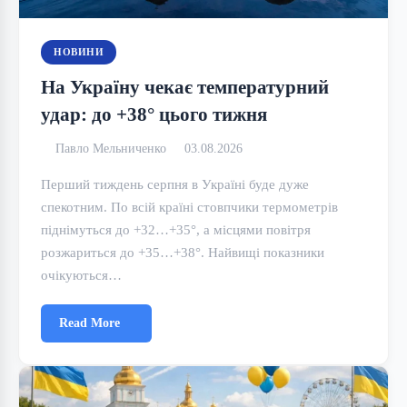
НОВИНИ
На Україну чекає температурний
удар: до +38° цього тижня
Павло Мельниченко
03.08.2026
Перший тиждень серпня в Україні буде дуже
спекотним. По всій країні стовпчики термометрів
піднімуться до +32…+35°, а місцями повітря
розжариться до +35…+38°. Найвищі показники
очікуються…
Read More