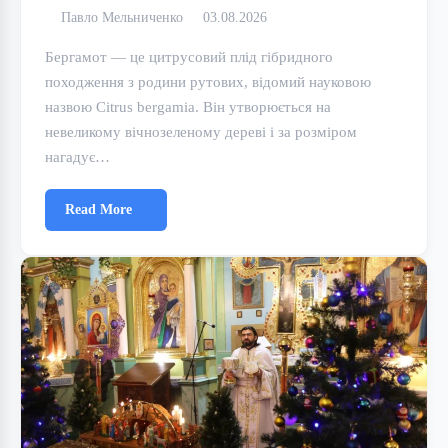
Павло Мельниченко
03.08.2026
Бергамот — це цитрусовий плід гібридного
походження з родини рутових, відомий науковою
назвою Citrus bergamia. Він утворюється на
невеликому вічнозеленому дереві і за розміром
нагадує…
Read More