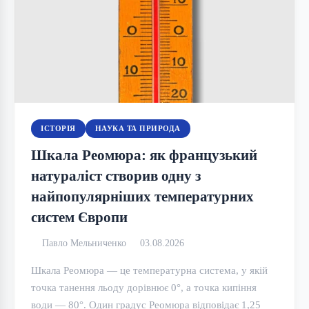
ІСТОРІЯ
НАУКА ТА ПРИРОДА
Шкала Реомюра: як французький
натураліст створив одну з
найпопулярніших температурних
систем Європи
Павло Мельниченко
03.08.2026
Шкала Реомюра — це температурна система, у якій
точка танення льоду дорівнює 0°, а точка кипіння
води — 80°. Один градус Реомюра відповідає 1,25