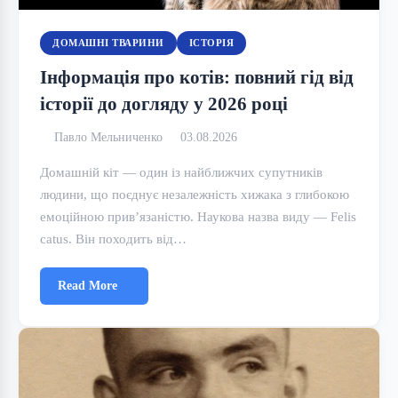
ДОМАШНІ ТВАРИНИ
ІСТОРІЯ
Інформація про котів: повний гід від
історії до догляду у 2026 році
Павло Мельниченко
03.08.2026
Домашній кіт — один із найближчих супутників
людини, що поєднує незалежність хижака з глибокою
емоційною прив’язаністю. Наукова назва виду — Felis
catus. Він походить від…
Read More