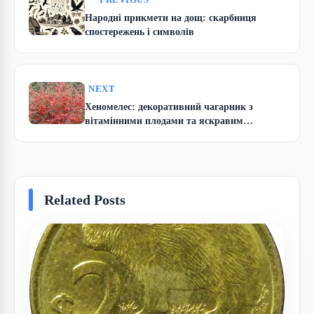
PREVIOUS
Народні прикмети на дощ: скарбниця
спостережень і символів
NEXT
Хеномелес: декоративний чагарник з
вітамінними плодами та яскравим
цвітінням
Related Posts