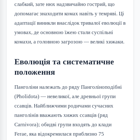
слабкий, зате нюх надзвичайно гострий, що
допомагає знаходити комах навіть у темряві. Ці
адаптації виникли внаслідок тривалої еволюції в
умовах, де основною їжею стали суспільні
комахи, а головною загрозою — великі хижаки.
Еволюція та систематичне
положення
Панголіни належать до ряду Панголіноподібні
(Pholidota) — невеликої, але древньої групи
ссавців. Найближчими родичами сучасних
панголінів вважають хижих ссавців (ряд
Carnivora); обидві групи входять до клади
Ferae, яка відокремилася приблизно 75