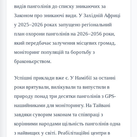
видів панголінів до списку зникаючих за
Законом про зникаючі види. У Західній Африці
у 2025–2026 роках запущено регіональний
план охорони панголінів на 2026–2056 роки,
який передбачає залучення місцевих громад,
моніторинг популяцій та боротьбу з
браконьєрством.
Успішні приклади вже є. У Намібії за останні
роки врятували, вилікували та випустили в
природу понад три десятки панголінів з GPS-
нашийниками для моніторингу. На Тайвані
завдяки суворим законам та співпраці з
корінними народами щільність панголінів одна
з найвищих у світі. Реабілітаційні центри в