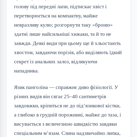
голову під передні лапи, підтискає хвіст і
перетворюється на компактну, майже
невразливу кулю; розгорнути таку «броню»
здатні лише найсильніші хижаки, та й то не
завжди. Деякі види при цьому ще й хльостають
хвостом, завдаючи порізів, або виділяють їдкий
секрет із анальних залоз, відлякуючи
нападника.
Язик панголіна — справжнє диво фізіології. У
різних видів він сягає 25–40 сантиметрів
завдовжки, кріпиться не до під’язикової кістки,
а глибоко в грудній порожнині, майже до таза, і
висувається з величезною швидкістю завдяки
спеціальним м’язам. Слина надзвичайно липка,