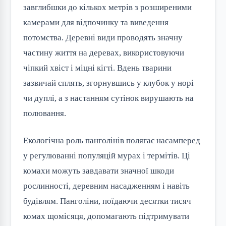
завглибшки до кількох метрів з розширеними
камерами для відпочинку та виведення
потомства. Деревні види проводять значну
частину життя на деревах, використовуючи
чіпкий хвіст і міцні кігті. Вдень тварини
зазвичай сплять, згорнувшись у клубок у норі
чи дуплі, а з настанням сутінок вирушають на
полювання.
Екологічна роль панголінів полягає насамперед
у регулюванні популяцій мурах і термітів. Ці
комахи можуть завдавати значної шкоди
рослинності, деревним насадженням і навіть
будівлям. Панголіни, поїдаючи десятки тисяч
комах щомісяця, допомагають підтримувати