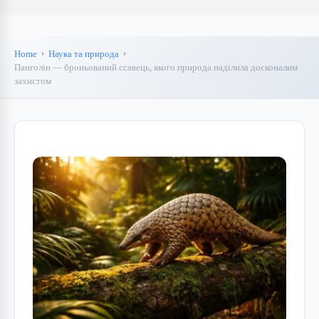
Home
Наука та природа
Панголін — броньований ссавець, якого природа наділила досконалим
захистом