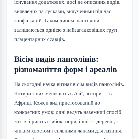
існування додаткових, досі не описаних видів,
виявлених за лусками, вилученими під час
конфіскацій. Таким чином, панголіни
залишаються однією з найзагадковіших груп
плацентарних ссавців.
Вісім видів панголінів:
різноманіття форм і ареалів
На сьогодні наука визнає вісім видів панголінів.
Чотири з них мешкають в Азії, чотири — в
Африці. Кожен вид пристосований до
конкретних умов: одні ведуть наземний спосіб
життя і риють глибокі нори, інші — деревні, з
чіпким хвостом і сильними лапами для лазіння.