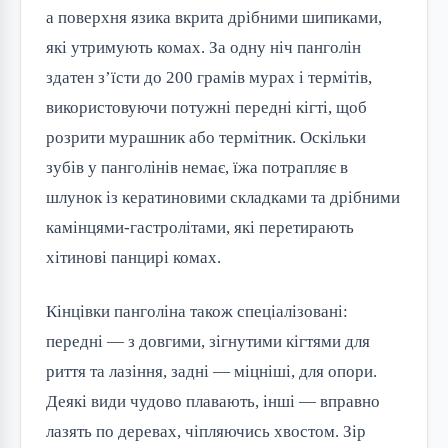
а поверхня язика вкрита дрібними шипиками,
які утримують комах. За одну ніч панголін
здатен з’їсти до 200 грамів мурах і термітів,
використовуючи потужні передні кігті, щоб
розрити мурашник або термітник. Оскільки
зубів у панголінів немає, їжа потрапляє в
шлунок із кератиновими складками та дрібними
камінцями-гастролітами, які перетирають
хітинові панцирі комах.
Кінцівки панголіна також спеціалізовані:
передні — з довгими, зігнутими кігтями для
риття та лазіння, задні — міцніші, для опори.
Деякі види чудово плавають, інші — вправно
лазять по деревах, чіпляючись хвостом. Зір