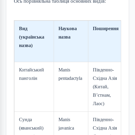
Ось порівняльна таблиця основних видів:
Вид
Наукова
Поширення
Ст
(українська
назва
М
назва)
(с
20
Китайський
Manis
Південно-
На
панголін
pentadactyla
Східна Азія
зн
(Китай,
(C
В’єтнам,
Лаос)
Сунда
Manis
Південно-
На
(яванський)
javanica
Східна Азія
зн