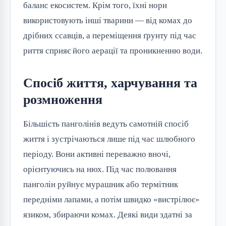
баланс екосистем. Крім того, їхні нори
використовують інші тварини — від комах до
дрібних ссавців, а переміщення ґрунту під час
риття сприяє його аерації та проникненню води.
Спосіб життя, харчування та
розмноження
Більшість панголінів ведуть самотній спосіб
життя і зустрічаються лише під час шлюбного
періоду. Вони активні переважно вночі,
орієнтуючись на нюх. Під час полювання
панголін руйнує мурашник або термітник
передніми лапами, а потім швидко «вистрілює»
язиком, збираючи комах. Деякі види здатні за