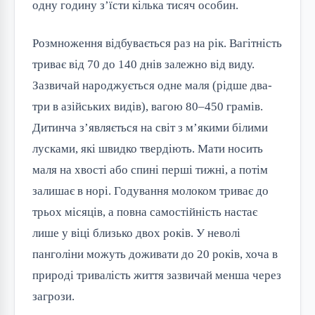
одну годину з’їсти кілька тисяч особин.
Розмноження відбувається раз на рік. Вагітність
триває від 70 до 140 днів залежно від виду.
Зазвичай народжується одне маля (рідше два-
три в азійських видів), вагою 80–450 грамів.
Дитинча з’являється на світ з м’якими білими
лусками, які швидко твердіють. Мати носить
маля на хвості або спині перші тижні, а потім
залишає в норі. Годування молоком триває до
трьох місяців, а повна самостійність настає
лише у віці близько двох років. У неволі
панголіни можуть доживати до 20 років, хоча в
природі тривалість життя зазвичай менша через
загрози.