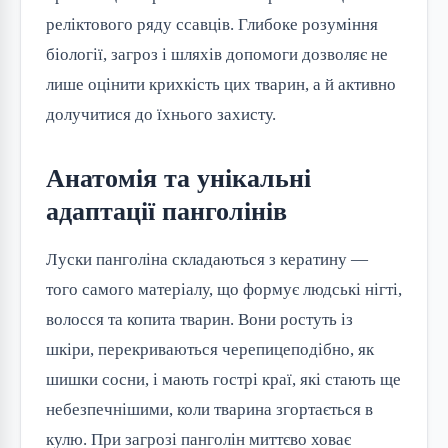
реліктового ряду ссавців. Глибоке розуміння
біології, загроз і шляхів допомоги дозволяє не
лише оцінити крихкість цих тварин, а й активно
долучитися до їхнього захисту.
Анатомія та унікальні
адаптації панголінів
Луски панголіна складаються з кератину —
того самого матеріалу, що формує людські нігті,
волосся та копита тварин. Вони ростуть із
шкіри, перекриваються черепицеподібно, як
шишки сосни, і мають гострі краї, які стають ще
небезпечнішими, коли тварина згортається в
кулю. При загрозі панголін миттєво ховає