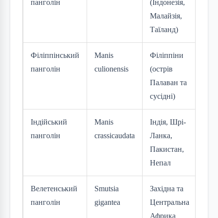
панголін
(Індонезія,
(C
Малайзія,
Таїланд)
Філіппінський
Manis
Філіппіни
На
панголін
culionensis
(острів
зн
Палаван та
(C
сусідні)
Індійський
Manis
Індія, Шрі-
Зн
панголін
crassicaudata
Ланка,
(E
Пакистан,
Непал
Велетенський
Smutsia
Західна та
Зн
панголін
gigantea
Центральна
(E
Африка