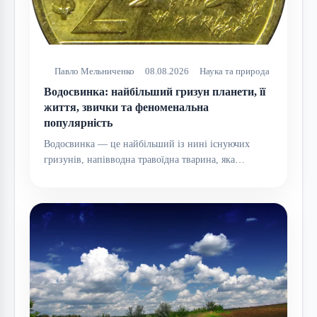
Павло Мельниченко
08.08.2026
Наука та природа
Водосвинка: найбільший гризун планети, її
життя, звички та феноменальна
популярність
Водосвинка — це найбільший із нині існуючих
гризунів, напівводна травоїдна тварина, яка…