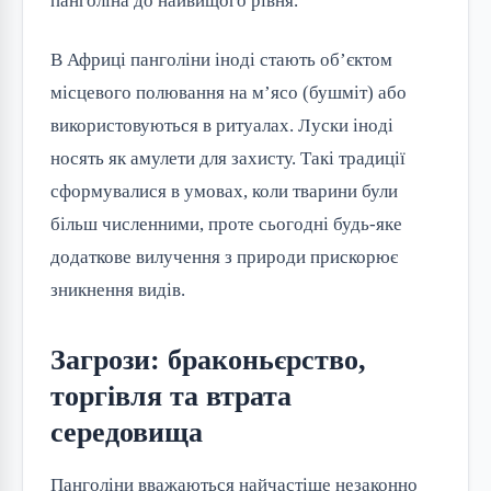
панголіна до найвищого рівня.
В Африці панголіни іноді стають об’єктом
місцевого полювання на м’ясо (бушміт) або
використовуються в ритуалах. Луски іноді
носять як амулети для захисту. Такі традиції
сформувалися в умовах, коли тварини були
більш численними, проте сьогодні будь-яке
додаткове вилучення з природи прискорює
зникнення видів.
Загрози: браконьєрство,
торгівля та втрата
середовища
Панголіни вважаються найчастіше незаконно