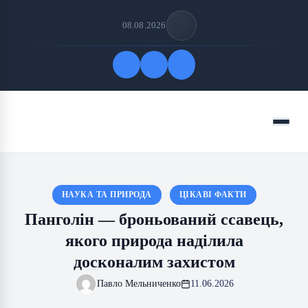
08.08.2026
Quick Links
Menu
FOLLOW US
НАУКА ТА ПРИРОДА
ЦІКАВІ ФАКТИ
Панголін — броньований ссавець,
якого природа наділила
досконалим захистом
Павло Мельниченко
11.06.2026