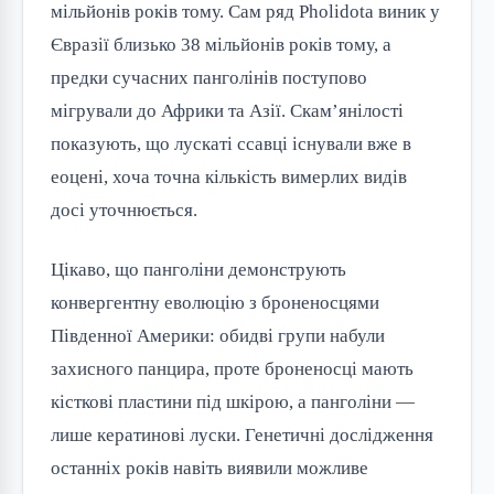
мільйонів років тому. Сам ряд Pholidota виник у
Євразії близько 38 мільйонів років тому, а
предки сучасних панголінів поступово
мігрували до Африки та Азії. Скам’янілості
показують, що лускаті ссавці існували вже в
еоцені, хоча точна кількість вимерлих видів
досі уточнюється.
Цікаво, що панголіни демонструють
конвергентну еволюцію з броненосцями
Південної Америки: обидві групи набули
захисного панцира, проте броненосці мають
кісткові пластини під шкірою, а панголіни —
лише кератинові луски. Генетичні дослідження
останніх років навіть виявили можливе