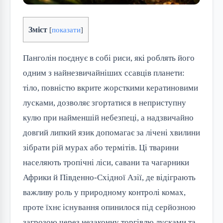
Зміст
[
показати
]
Панголін поєднує в собі риси, які роблять його
одним з найнезвичайніших ссавців планети:
тіло, повністю вкрите жорсткими кератиновими
лусками, дозволяє згортатися в неприступну
кулю при найменшій небезпеці, а надзвичайно
довгий липкий язик допомагає за лічені хвилини
зібрати рій мурах або термітів. Ці тварини
населяють тропічні ліси, савани та чагарники
Африки й Південно-Східної Азії, де відіграють
важливу роль у природному контролі комах,
проте їхнє існування опинилося під серйозною
загрозою через незаконну торгівлю лусками та