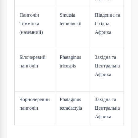
Панголін
Smutsia
Південна та
Ур
Теммінка
temminckii
Східна
(V
(наземний)
Африка
Білочеревий
Phataginus
Західна та
Зн
панголін
tricuspis
Центральна
(E
Африка
Чорночеревий
Phataginus
Західна та
Ур
панголін
tetradactyla
Центральна
(V
Африка