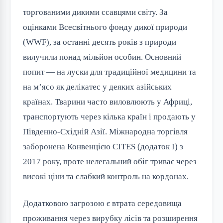
торгованими дикими ссавцями світу. За
оцінками Всесвітнього фонду дикої природи
(WWF), за останні десять років з природи
вилучили понад мільйон особин. Основний
попит — на луски для традиційної медицини та
на м’ясо як делікатес у деяких азійських
країнах. Тварини часто виловлюють у Африці,
транспортують через кілька країн і продають у
Південно-Східній Азії. Міжнародна торгівля
заборонена Конвенцією CITES (додаток I) з
2017 року, проте нелегальний обіг триває через
високі ціни та слабкий контроль на кордонах.
Додатковою загрозою є втрата середовища
проживання через вирубку лісів та розширення