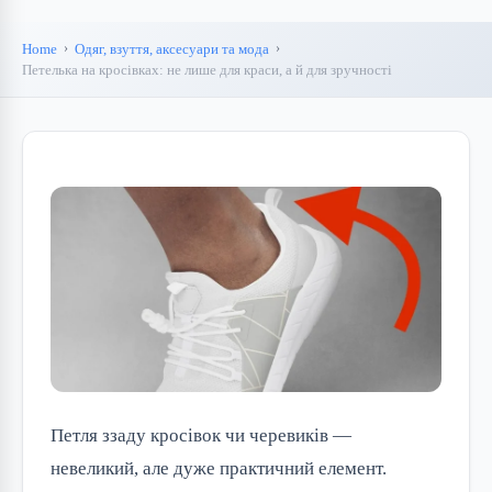
Home
Одяг, взуття, аксесуари та мода
Петелька на кросівках: не лише для краси, а й для зручності
Петля ззаду кросівок чи черевиків —
невеликий, але дуже практичний елемент.