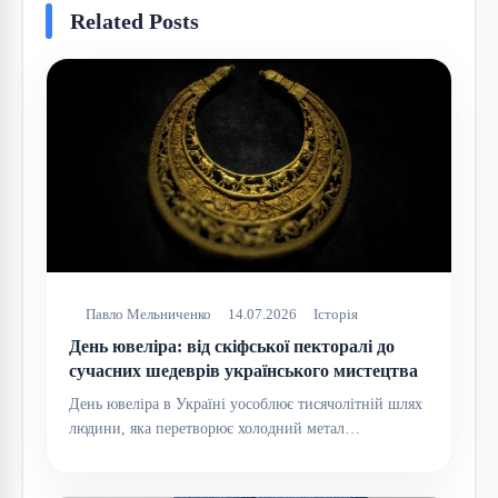
Related Posts
Павло Мельниченко
14.07.2026
Історія
День ювеліра: від скіфської пекторалі до
сучасних шедеврів українського мистецтва
День ювеліра в Україні уособлює тисячолітній шлях
людини, яка перетворює холодний метал…