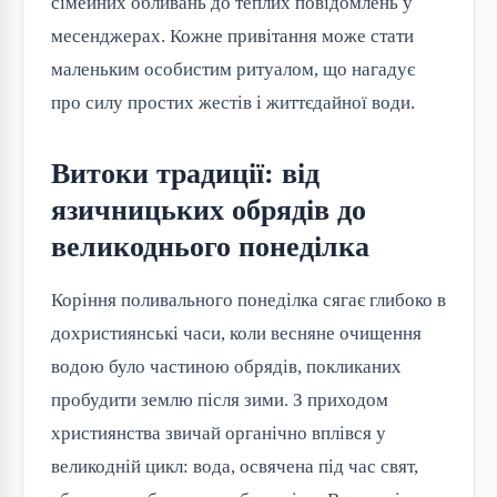
сімейних обливань до теплих повідомлень у
месенджерах. Кожне привітання може стати
маленьким особистим ритуалом, що нагадує
про силу простих жестів і життєдайної води.
Витоки традиції: від
язичницьких обрядів до
великоднього понеділка
Коріння поливального понеділка сягає глибоко в
дохристиянські часи, коли весняне очищення
водою було частиною обрядів, покликаних
пробудити землю після зими. З приходом
християнства звичай органічно вплівся у
великодній цикл: вода, освячена під час свят,