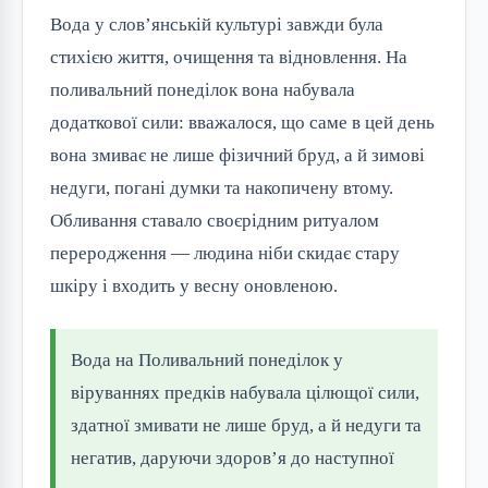
Вода у слов’янській культурі завжди була
стихією життя, очищення та відновлення. На
поливальний понеділок вона набувала
додаткової сили: вважалося, що саме в цей день
вона змиває не лише фізичний бруд, а й зимові
недуги, погані думки та накопичену втому.
Обливання ставало своєрідним ритуалом
переродження — людина ніби скидає стару
шкіру і входить у весну оновленою.
Вода на Поливальний понеділок у
віруваннях предків набувала цілющої сили,
здатної змивати не лише бруд, а й недуги та
негатив, даруючи здоров’я до наступної