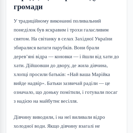
громади
У традиційному виконанні поливальний
понеділок був яскравим і трохи галасливим
святом. На світанку в селах Західної України
збиралися ватаги парубків. Вони брали
дерев’яні відра — коновки — і йшли від хати до
хати. Дійшовши до двору, де жила дівчина,
хлопці просили батьків: «Най ваша Марійка
вийде надвір». Батьки зазвичай раділи — це
означало, що доньку помітили, і готували посаг
з надією на майбутнє весілля.
Дівчину виводили, і на неї виливали відро
холодної води. Якщо дівчину взагалі не