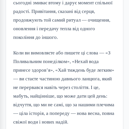
сьогодні змиває втому і дарує момент спільної
радості. Привітання, сказані від серця,
продовжують той самий ритуал — очищення,
оновлення і передачу тепла від одного
покоління до іншого.
Коли ви вимовляєте або пишете ці слова — «З
Поливальним понеділком», «Нехай вода
принесе здоров’я», «Хай тиждень буде легким»
— ви стаєте частиною давнього ланцюга, який
не перервався навіть через століття. І це,
мабуть, найцінніше, що може дати цей день:
відчуття, що ми не самі, що за нашими плечима
— ціла історія, а попереду — нова весна, повна
свіжої води і нових надій.