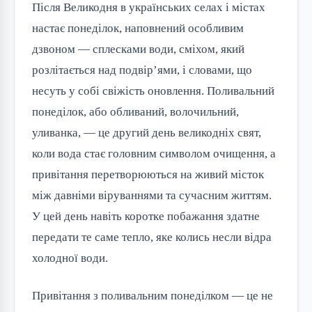
Після Великодня в українських селах і містах
настає понеділок, наповнений особливим
дзвоном — сплесками води, сміхом, який
розлітається над подвір’ями, і словами, що
несуть у собі свіжість оновлення. Поливальний
понеділок, або обливаний, волочильний,
уливанка, — це другий день великодніх свят,
коли вода стає головним символом очищення, а
привітання перетворюються на живий місток
між давніми віруваннями та сучасним життям.
У цей день навіть коротке побажання здатне
передати те саме тепло, яке колись несли відра
холодної води.
Привітання з поливальним понеділком — це не