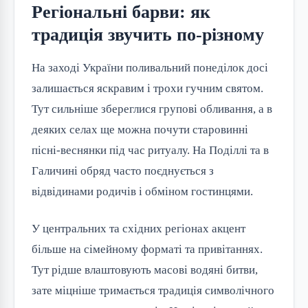
Регіональні барви: як
традиція звучить по-різному
На заході України поливальний понеділок досі
залишається яскравим і трохи гучним святом.
Тут сильніше збереглися групові обливання, а в
деяких селах ще можна почути старовинні
пісні-веснянки під час ритуалу. На Поділлі та в
Галичині обряд часто поєднується з
відвідинами родичів і обміном гостинцями.
У центральних та східних регіонах акцент
більше на сімейному форматі та привітаннях.
Тут рідше влаштовують масові водяні битви,
зате міцніше тримається традиція символічного