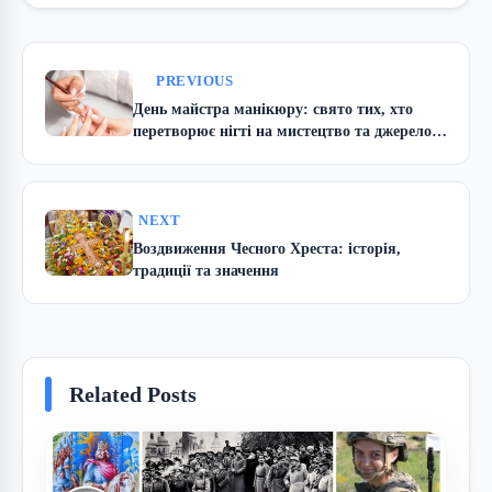
PREVIOUS
День майстра манікюру: свято тих, хто
перетворює нігті на мистецтво та джерело
впевненості
NEXT
Воздвиження Чесного Хреста: історія,
традиції та значення
Related Posts