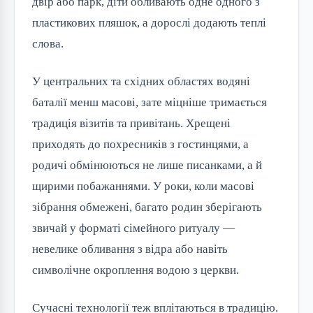
двір або парк, діти обливають одне одного з
пластикових пляшок, а дорослі додають теплі
слова.
У центральних та східних областях водяні
баталії менш масові, зате міцніше тримається
традиція візитів та привітань. Хрещені
приходять до похресників з гостинцями, а
родичі обмінюються не лише писанками, а й
щирими побажаннями. У роки, коли масові
зібрання обмежені, багато родин зберігають
звичай у форматі сімейного ритуалу —
невелике обливання з відра або навіть
символічне окроплення водою з церкви.
Сучасні технології теж вплітаються в традицію.