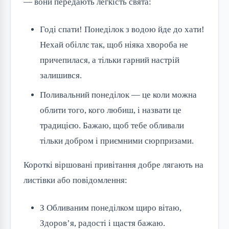
— вони передають легкість свята:
Годі спати! Понеділок з водою йде до хати!
Нехай обіллє так, щоб ніяка хвороба не
причепилася, а тільки гарний настрій
залишився.
Поливальний понеділок — це коли можна
облити того, кого любиш, і назвати це
традицією. Бажаю, щоб тебе обливали
тільки добром і приємними сюрпризами.
Короткі віршовані привітання добре лягають на
листівки або повідомлення:
З Обливаним понеділком щиро вітаю,
Здоров’я, радості і щастя бажаю.