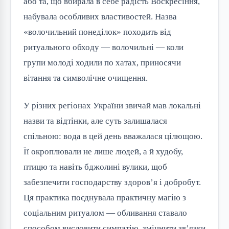
або та, що вбирала в себе радість Воскресіння,
набувала особливих властивостей. Назва
«волочильний понеділок» походить від
ритуального обходу — волочильні — коли
групи молоді ходили по хатах, приносячи
вітання та символічне очищення.
У різних регіонах України звичай мав локальні
назви та відтінки, але суть залишалася
спільною: вода в цей день вважалася цілющою.
Її окроплювали не лише людей, а й худобу,
птицю та навіть бджолині вулики, щоб
забезпечити господарству здоров’я і добробут.
Ця практика поєднувала практичну магію з
соціальним ритуалом — обливання ставало
способом висловити симпатію, зміцнити зв’язки