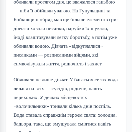
обливали протягом дня, це вважалося ганьбою
— ніби її обійшли увагою. На Гуцульщині та
Бойківщині обряд мав ще більше елементів гри:
дівчата ховали писанки, парубки їх шукали,
іноді влаштовували легку боротьбу, а потім уже
обливали водою. Дівчата «відкуплялися»
писанками — розписаними яйцями, які
символізували життя, родючість і захист.
Обливали не лише дівчат. У багатьох селах вода
лилася на всіх — сусідів, родичів, навіть
перехожих. У деяких місцевостях
«волочильники» тривали кілька днів поспіль.
Вода ставала справжнім героєм свята: холодна,
бадьора, така, що змушувала сміятися навіть