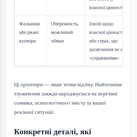
власної цінності
Фальшиві
Обережність,
Ілюзії щодо
або рвані
можливий
власної цінності
купюри
обман
або страх, що
досягнення не є
«справжніми»
Ці орієнтири — лише точки відліку. Найточніше
тлумачення завжди народжується на перетині
сонника, психологічного змісту та вашої
реальної ситуації.
Конкретні деталі, які