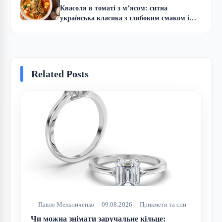
Квасоля в томаті з м’ясом: ситна
українська класика з глибоким смаком і
сучасною користю
Related Posts
Павло Мельниченко
09.08.2026
Прикмети та сни
Чи можна знімати заручальне кільце: