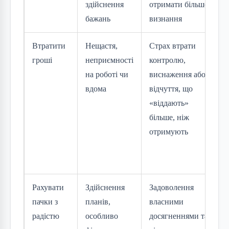
здійснення
отримати більше
бажань
визнання
Втратити
Нещастя,
Страх втрати
гроші
неприємності
контролю,
на роботі чи
виснаження або
вдома
відчуття, що
«віддають»
більше, ніж
отримують
Рахувати
Здійснення
Задоволення
пачки з
планів,
власними
радістю
особливо
досягненнями та