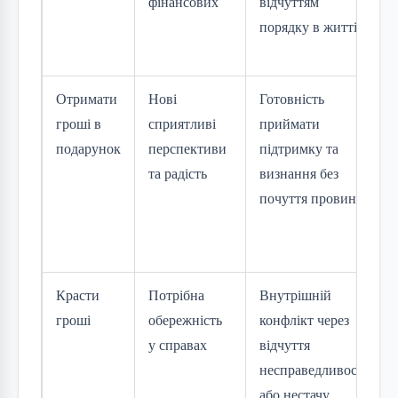
фінансових
відчуттям
порядку в житті
Отримати
Нові
Готовність
гроші в
сприятливі
приймати
подарунок
перспективи
підтримку та
та радість
визнання без
почуття провини
Красти
Потрібна
Внутрішній
гроші
обережність
конфлікт через
у справах
відчуття
несправедливості
або нестачу