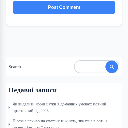
Search
Недавні записи
Як видалити чорні цятки в домашніх умовах: повний
практичний гід 2026
Пісочне печиво на сметані: ніжність, яка тане в роті, і
секрети ідеальної текстури