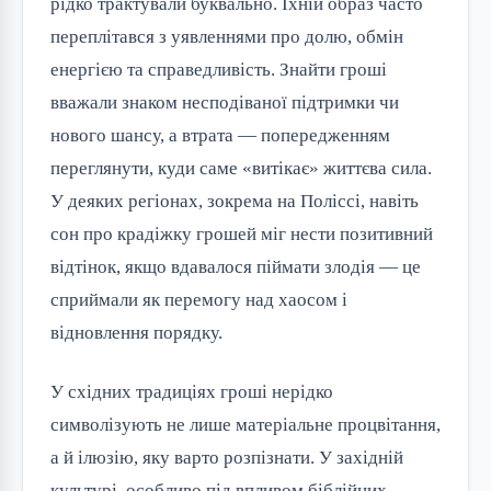
рідко трактували буквально. Їхній образ часто
переплітався з уявленнями про долю, обмін
енергією та справедливість. Знайти гроші
вважали знаком несподіваної підтримки чи
нового шансу, а втрата — попередженням
переглянути, куди саме «витікає» життєва сила.
У деяких регіонах, зокрема на Поліссі, навіть
сон про крадіжку грошей міг нести позитивний
відтінок, якщо вдавалося піймати злодія — це
сприймали як перемогу над хаосом і
відновлення порядку.
У східних традиціях гроші нерідко
символізують не лише матеріальне процвітання,
а й ілюзію, яку варто розпізнати. У західній
культурі, особливо під впливом біблійних