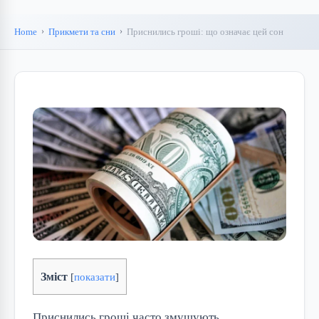
Home
Прикмети та сни
Приснились гроші: що означає цей сон
Зміст
[
показати
]
Приснились гроші часто змушують