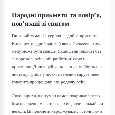
Народні прикмети та повір’я,
пов’язані зі святом
Ранковий туман 11 серпня — добра прикмета. 
Він віщує щедрий врожай вівса й ячменю, хоча 
меду може бути менше. Якщо день теплий і без 
заморозків, осінь обіцяє бути м’якою й 
приємною. Дощ у цей день — знак майбутнього 
достатку грибів у лісах, а зелений вдруге овес 
говорить про дощову, але родючу осінь.
Люди вірили, що туман немов покриває землю 
благословенням святого, захищаючи врожай від 
негоди. Ці прикмети народжувалися століттями 