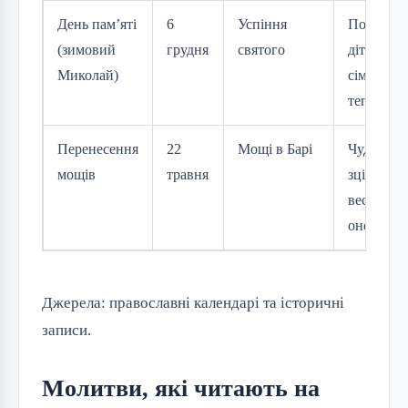
День пам’яті
6
Успіння
Подарун
(зимовий
грудня
святого
дітям,
Миколай)
сімейне
тепло
Перенесення
22
Мощі в Барі
Чудеса
мощів
травня
зцілення,
весняне
оновленн
Джерела: православні календарі та історичні 
записи.
Молитви, які читають на