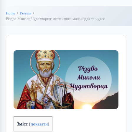
Home
Релігія
Різдво Миколи Чудотворця: літнє свято милосердя та чудес
Зміст
[
показати
]