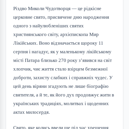
Різдво Миколи Чудотворця — це рідкісне 
церковне свято, присвячене дню народження 
одного з найулюбленіших святих 
християнського світу, архієпископа Мир 
Лікійських. Воно відзначається щороку 11 
серпня і нагадує, як у маленькому лікійському 
місті Патара близько 270 року з’явився на світ 
хлопчик, чиє життя стало взірцем безмежної 
доброти, захисту слабких і справжніх чудес. У 
цей день віряни згадують не лише біографію 
святителя, а й те, як його дух продовжує жити в 
українських традиціях, молитвах і щоденних 
актах милосердя.
Свято, яке колись ввели ще під час хрещення 