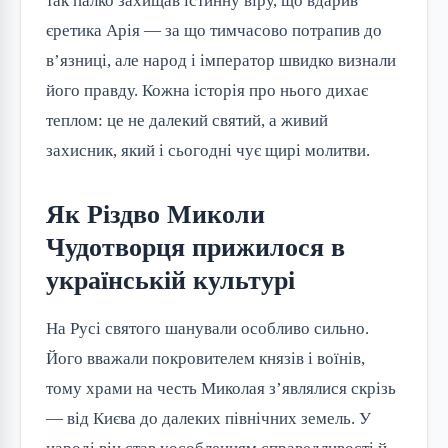
так палко захищав істинну віру, що вдарив 
єретика Арія — за що тимчасово потрапив до 
в’язниці, але народ і імператор швидко визнали 
його правду. Кожна історія про нього дихає 
теплом: це не далекий святий, а живий 
захисник, який і сьогодні чує щирі молитви.
Як Різдво Миколи
Чудотворця прижилося в
українській культурі
На Русі святого шанували особливо сильно. 
Його вважали покровителем князів і воїнів, 
тому храми на честь Миколая з’являлися скрізь 
— від Києва до далеких північних земель. У 