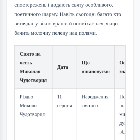
спостережень і додають святу особливого, 
поетичного шарму. Навіть сьогодні багато хто 
виглядає у вікно вранці й посміхається, якщо 
бачить молочну пелену над полями.
Свято на
честь
Що
Особлив
Дата
Миколая
вшановуємо
значення
Чудотворця
Різдво
11
Народження
Початок
Миколи
серпня
святого
шляху
Чудотворця
милосерд
духовне
відродже