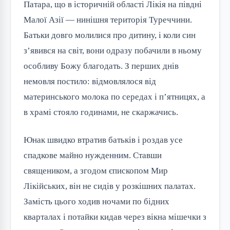
Патара, що в історичній області Лікія на півдні 
Малої Азії — нинішня територія Туреччини. 
Батьки довго молилися про дитину, і коли син 
з’явився на світ, вони одразу побачили в ньому 
особливу Божу благодать. З перших днів 
немовля постило: відмовлялося від 
материнського молока по середах і п’ятницях, а 
в храмі стояло годинами, не скаржачись.
Юнак швидко втратив батьків і роздав усе 
спадкове майно нужденним. Ставши 
священиком, а згодом єпископом Мир 
Лікійських, він не сидів у розкішних палатах. 
Замість цього ходив ночами по бідних 
кварталах і потайки кидав через вікна мішечки з 