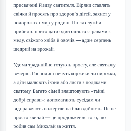
присвячені Різдву святителя. Віряни ставлять 
свічки й просять про здоров’я дітей, захист у 
подорожах і мир у родині. Після служби 
прийнято пригощати один одного стравами з 
меду, свіжого хліба й овочів — адже серпень 
щедрий на врожай.
Удома традиційно готують просту, але святкову 
вечерю. Господині печуть коржики чи пиріжки, 
а діти малюють ікони або листи з подяками 
святому. Багато сімей влаштовують «тайні 
добрі справи»: допомагають сусідам чи 
відправляють пожертви на благодійність. Це не 
просто звичай — це продовження того, що 
робив сам Миколай за життя.