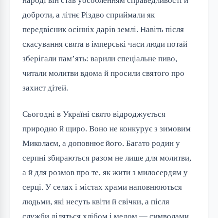
народі він став уособленням справедливості й 
доброти, а літнє Різдво сприймали як 
передвісник осінніх дарів землі. Навіть після 
скасування свята в імперські часи люди потай 
зберігали пам’ять: варили спеціальне пиво, 
читали молитви вдома й просили святого про 
захист дітей.
Сьогодні в Україні свято відроджується 
природно й щиро. Воно не конкурує з зимовим 
Миколаєм, а доповнює його. Багато родин у 
серпні збираються разом не лише для молитви, 
а й для розмов про те, як жити з милосердям у 
серці. У селах і містах храми наповнюються 
людьми, які несуть квіти й свічки, а після 
служби діляться хлібом і медом — символами 