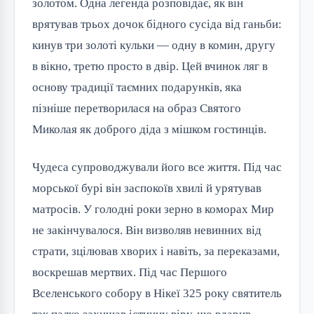
золотом. Одна легенда розповідає, як він 
врятував трьох дочок бідного сусіда від ганьби: 
кинув три золоті кульки — одну в комин, другу 
в вікно, третю просто в двір. Цей вчинок ляг в 
основу традиції таємних подарунків, яка 
пізніше перетворилася на образ Святого 
Миколая як доброго діда з мішком гостинців.
Чудеса супроводжували його все життя. Під час 
морської бурі він заспокоїв хвилі й урятував 
матросів. У голодні роки зерно в коморах Мир 
не закінчувалося. Він визволяв невинних від 
страти, зцілював хворих і навіть, за переказами, 
воскрешав мертвих. Під час Першого 
Вселенського собору в Нікеї 325 року святитель 