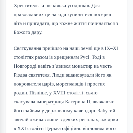
Хреститель та ще кілька угодників. Для 
православних це нагода зупинитися посеред 
літа й пригадати, що кожне життя починається з 
Божого дару.
Святкування прийшло на наші землі ще в IX–XI 
століттях разом із хрещенням Русі. Тоді в 
Новгороді навіть з’явився монастир на честь 
Різдва святителя. Люди вшановували його як 
покровителя царів, мореплавців і простих 
родин. Пізніше, у XVIII столітті, свято 
скасувала імператриця Катерина II, вважаючи 
його зайвим у державному календарі. Забутий 
звичай оживав лише в деяких регіонах, аж доки 
в XXI столітті Церква офіційно відновила його 