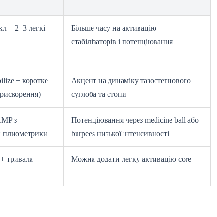
л + 2–3 легкі
Більше часу на активацію
стабілізаторів і потенціювання
ilize + коротке
Акцент на динаміку тазостегнового
(прискорення)
суглоба та стопи
MP з
Потенціювання через medicine ball або
и плиометрики
burpees низької інтенсивності
 + тривала
Можна додати легку активацію core