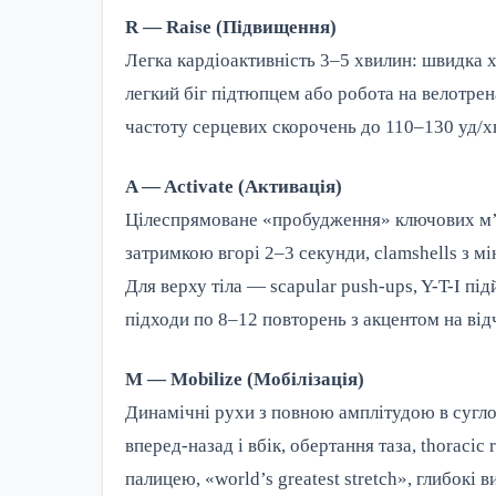
R — Raise (Підвищення)
Легка кардіоактивність 3–5 хвилин: швидка х
легкий біг підтюпцем або робота на велотрен
частоту серцевих скорочень до 110–130 уд/хв
A — Activate (Активація)
Цілеспрямоване «пробудження» ключових м’яз
затримкою вгорі 2–3 секунди, clamshells з мі
Для верху тіла — scapular push-ups, Y-T-I під
підходи по 8–12 повторень з акцентом на відч
M — Mobilize (Мобілізація)
Динамічні рухи з повною амплітудою в суглоб
вперед-назад і вбік, обертання таза, thoracic
палицею, «world’s greatest stretch», глибокі