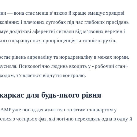
ини — вона стає менш в’язкою й краще змащує хрящові
колінних і плечових суглобах під час глибоких присідань
ує додаткові аферентні сигнали від м’язових веретен і
ого покращується пропріоцепція та точність рухів.
остає рівень адреналіну та норадреналіну в межах норми,
 зусилля. Психологічно людина входить у «робочий стан»
одом, з’являється відчуття контролю.
аркас для будь-якого рівня
MP уже понад десятиліття є золотим стандартом у
ається з чотирьох фаз, які логічно переходять одна в одну й