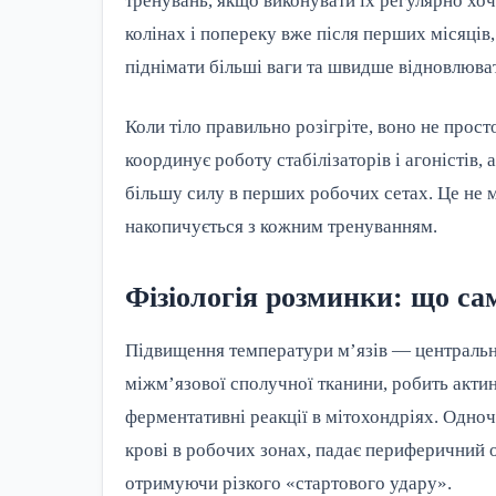
тренувань, якщо виконувати їх регулярно хоч
колінах і попереку вже після перших місяців
піднімати більші ваги та швидше відновлюва
Коли тіло правильно розігріте, воно не прос
координує роботу стабілізаторів і агоністів,
більшу силу в перших робочих сетах. Це не м
накопичується з кожним тренуванням.
Фізіологія розминки: що сам
Підвищення температури м’язів — центральни
міжм’язової сполучної тканини, робить акти
ферментативні реакції в мітохондріях. Одн
крові в робочих зонах, падає периферичний 
отримуючи різкого «стартового удару».