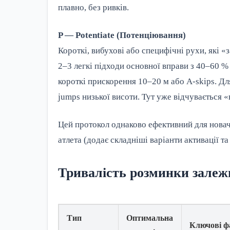
плавно, без ривків.
P — Potentiate (Потенціювання)
Короткі, вибухові або специфічні рухи, які
2–3 легкі підходи основної вправи з 40–60 %
короткі прискорення 10–20 м або A-skips. Дл
jumps низької висоти. Тут уже відчувається 
Цей протокол однаково ефективний для новачк
атлета (додає складніші варіанти активації т
Тривалість розминки залеж
Тип
Оптимальна
Ключові 