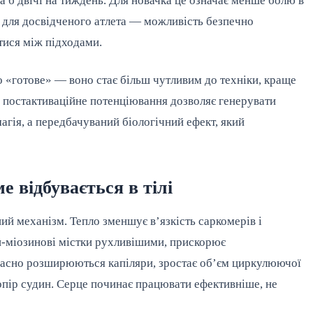
а б двічі на тиждень. Для новачка це означає менше болю в
, для досвідченого атлета — можливість безпечно
тися між підходами.
то «готове» — воно стає більш чутливим до техніки, краще
 а постактиваційне потенціювання дозволяє генерувати
агія, а передбачуваний біологічний ефект, який
е відбувається в тілі
й механізм. Тепло зменшує в’язкість саркомерів і
н-міозинові містки рухливішими, прискорює
очасно розширюються капіляри, зростає об’єм циркулюючої
опір судин. Серце починає працювати ефективніше, не