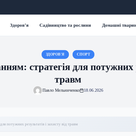
Здоров’я
Садівництво та рослини
Домашні твари
ЗДОРОВ'Я
СПОРТ
ням: стратегія для потужних р
травм
Павло Мельниченко
18.06.2026
для потужних результатів і захисту від травм