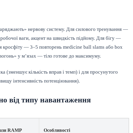
 «заряджають» нервову систему. Для силового тренування —
 робочої ваги, акцент на швидкість підйому. Для бігу —
я кросфіту — 3–5 повторень medicine ball slams або box
«вогонь» у м’язах — тіло готове до максимуму.
а (зменшує кількість вправ і темп) і для просунутого
а вищу інтенсивність потенціювання).
но від типу навантаження
фази RAMP
Особливості