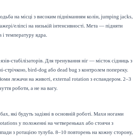
одьба на місці з високим підніманням колін, jumping jacks,
ажері/еліпсі на низькій інтенсивності. Мета — підняти
 і температуру ядра.
ів-стабілізаторів. Для тренування ніг — місток сідниць з
ні-стрічкою, bird-dog або dead bug з контролем попереку.
йоми лежачи на животі, external rotation з еспандером. 2–3
уття роботи, а не на вагу.
ах, які будуть задіяні в основній роботі. Махи ногами
 rotations у положенні на четвереньках або стоячи з
 випади з ротацією тулуба. 8–10 повторень на кожну сторону,