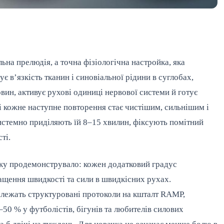
на прелюдія, а точна фізіологічна настройка, яка
є в’язкість тканин і синовіальної рідини в суглобах,
ин, активує рухові одиниці нервової системи й готує
і кожне наступне повторення стає чистішим, сильнішим і
истемно приділяють їй 8–15 хвилин, фіксують помітний
ті.
оку продемонструвало: кожен додатковий градус
ащення швидкості та сили в швидкісних рухах.
алежать структуровані протоколи на кшталт RAMP,
50 % у футболістів, бігунів та любителів силових