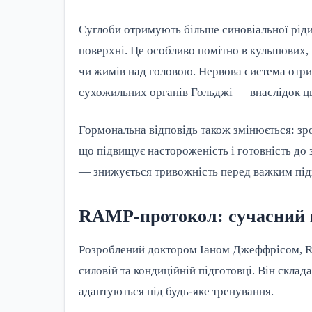
Суглоби отримують більше синовіальної рід
поверхні. Це особливо помітно в кульшових, 
чи жимів над головою. Нервова система отрим
сухожильних органів Гольджі — внаслідок ць
Гормональна відповідь також змінюється: зр
що підвищує настороженість і готовність до
— знижується тривожність перед важким підх
RAMP-протокол: сучасний к
Розроблений доктором Іаном Джеффрісом, RA
силовій та кондиційній підготовці. Він склад
адаптуються під будь-яке тренування.