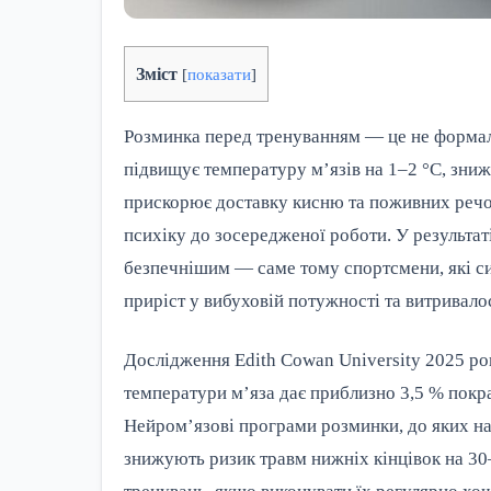
Зміст
[
показати
]
Розминка перед тренуванням — це не формаль
підвищує температуру м’язів на 1–2 °C, знижу
прискорює доставку кисню та поживних речов
психіку до зосередженої роботи. У результат
безпечнішим — саме тому спортсмени, які с
приріст у вибуховій потужності та витривалос
Дослідження Edith Cowan University 2025 р
температури м’яза дає приблизно 3,5 % покр
Нейром’язові програми розминки, до яких н
знижують ризик травм нижніх кінцівок на 30–