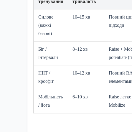
тренування
тривалість
Силове
10–15 хв
Повний цик
(важкі
підходи
базові)
Біг /
8–12 хв
Raise + Mob
інтервали
potentiate 
HIIT /
10–12 хв
Повний RA
кросфіт
елементам
Мобільність
6–10 хв
Raise легке
/ йога
Mobilize