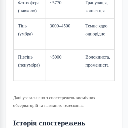
Фотосфера
~5770
Грануляція,
Слаб
(навколо)
конвекція
хаот
Тінь
3000–4500
Темне ядро,
Силь
(умбра)
однорідне
верт
(тис
Півтінь
~5000
Волокниста,
Нахи
(пенумбра)
промениста
гори
на к
Дані узагальнено з спостережень космічних
обсерваторій та наземних телескопів.
Історія спостережень