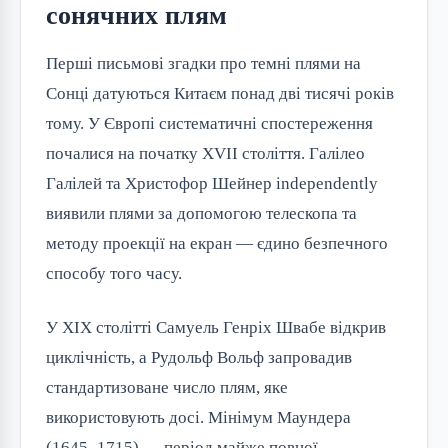
сонячних плям
Перші письмові згадки про темні плями на
Сонці датуються Китаєм понад дві тисячі років
тому. У Європі систематичні спостереження
почалися на початку XVII століття. Галілео
Галілей та Христофор Шейнер independently
виявили плями за допомогою телескопа та
методу проекції на екран — єдино безпечного
способу того часу.
У XIX столітті Самуель Генріх Швабе відкрив
циклічність, а Рудольф Вольф запровадив
стандартизоване число плям, яке
використовують досі. Мінімум Маундера
(1645–1715) — період майже повної