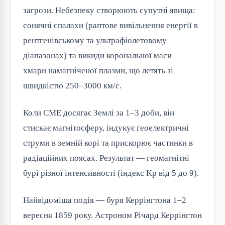
загрози. Небезпеку створюють супутні явища:
сонячні спалахи (раптове вивільнення енергії в
рентгенівському та ультрафіолетовому
діапазонах) та викиди корональної маси —
хмари намагніченої плазми, що летять зі
швидкістю 250–3000 км/с.
Коли CME досягає Землі за 1–3 доби, він
стискає магнітосферу, індукує геоелектричні
струми в земній корі та прискорює частинки в
радіаційних поясах. Результат — геомагнітні
бурі різної інтенсивності (індекс Kp від 5 до 9).
Найвідоміша подія — буря Керрінгтона 1–2
вересня 1859 року. Астроном Річард Керрінгтон