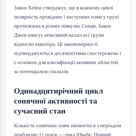
Закон Хейла стверджує, що в кожному циклі
полярність провідних і наступних плям у групі
протилежна в різних півкулях Сонця. Закон
Джоя описує невеликий нахил осі групи
відносно екватора. Ці закономірності
підтверджуються десятиліттями спостережень і
є основою для класифікації активних областей
за потенціалом спалахів.
Одинадцятирічний цикл
сонячної активності та
сучасний стан
Кількість сонячних плям змінюється з періодом
приблизно 11 років — цикл Швабе. Повний