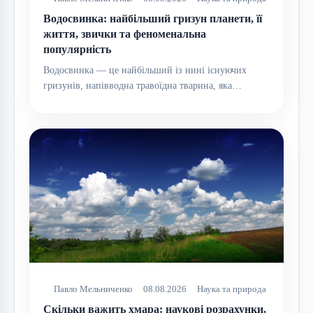
Водосвинка: найбільший гризун планети, її
життя, звички та феноменальна
популярність
Водосвинка — це найбільший із нині існуючих
гризунів, напівводна травоїдна тварина, яка…
Павло Мельниченко
08.08.2026
Наука та природа
Скільки важить хмара: наукові розрахунки,