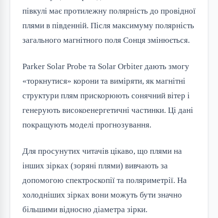
півкулі має протилежну полярність до провідної
плями в південній. Після максимуму полярність
загального магнітного поля Сонця змінюється.
Parker Solar Probe та Solar Orbiter дають змогу
«торкнутися» корони та виміряти, як магнітні
структури плям прискорюють сонячний вітер і
генерують високоенергетичні частинки. Ці дані
покращують моделі прогнозування.
Для просунутих читачів цікаво, що плями на
інших зірках (зоряні плями) вивчають за
допомогою спектроскопії та поляриметрії. На
холодніших зірках вони можуть бути значно
більшими відносно діаметра зірки.