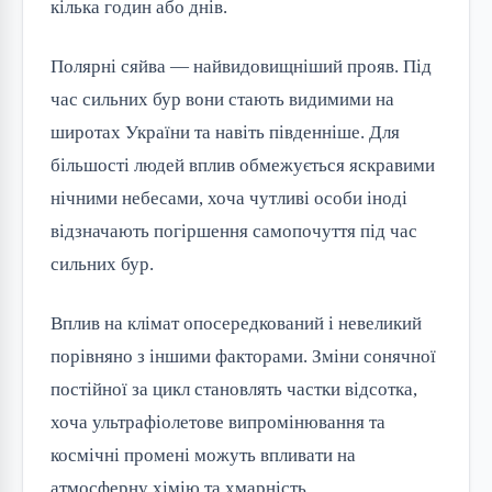
кілька годин або днів.
Полярні сяйва — найвидовищніший прояв. Під
час сильних бур вони стають видимими на
широтах України та навіть південніше. Для
більшості людей вплив обмежується яскравими
нічними небесами, хоча чутливі особи іноді
відзначають погіршення самопочуття під час
сильних бур.
Вплив на клімат опосередкований і невеликий
порівняно з іншими факторами. Зміни сонячної
постійної за цикл становлять частки відсотка,
хоча ультрафіолетове випромінювання та
космічні промені можуть впливати на
атмосферну хімію та хмарність.