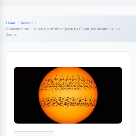
Home
Космос
Сонячні плями: темні магнітні острови на Сонці, що впливають на
Землю