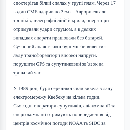
спостерігав білий спалах у групі плям. Через 17
годин CME вдарив по Землі. Аврори сягали
тропіків, телеграфні лінії іскрили, оператори
отримували удари струмом, а в деяких
випадках апарати працювали без батарей.
Сучасний аналог такої бурі міг би вивести з
ладу трансформатори високої напруги,
порушити GPS та супутниковий зв’язок на
тривалий час.
У 1989 році буря середньої сили вивела з ладу
електромережу Квебеку на кілька годин.
Сьогодні оператори супутників, авіакомпанії та
енергокомпанії отримують попередження від
центрів космічної погоди NOAA та SIDC за