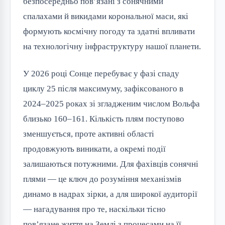
безпосередньо пов’язані з сонячними
спалахами й викидами корональної маси, які
формують космічну погоду та здатні впливати
на технологічну інфраструктуру нашої планети.
У 2026 році Сонце перебуває у фазі спаду
циклу 25 після максимуму, зафіксованого в
2024–2025 роках зі згладженим числом Вольфа
близько 160–161. Кількість плям поступово
зменшується, проте активні області
продовжують виникати, а окремі події
залишаються потужними. Для фахівців сонячні
плями — це ключ до розуміння механізмів
динамо в надрах зірки, а для широкої аудиторії
— нагадування про те, наскільки тісно
пов’язане життя на Землі з процесами на її