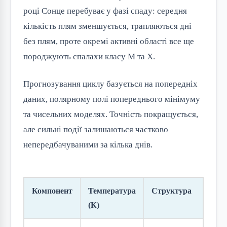
році Сонце перебуває у фазі спаду: середня
кількість плям зменшується, трапляються дні
без плям, проте окремі активні області все ще
породжують спалахи класу M та X.
Прогнозування циклу базується на попередніх
даних, полярному полі попереднього мінімуму
та чисельних моделях. Точність покращується,
але сильні події залишаються частково
непередбачуваними за кілька днів.
Компонент
Температура
Структура
Маг
(К)
пол