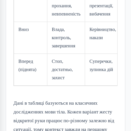
прохання,
презентації,
д
невпевненість
вибачення
Вниз
Влада,
Керівництво,
А
контроль,
накази
і
завершення
д
Вперед
Стоп,
Суперечки,
(піднята)
достатньо,
зупинка дій
н
захист
Дані в таблиці базуються на класичних
дослідженнях мови тіла. Кожен варіант жесту
відкритої руки працює по-різному залежно від
ситуації, тому контекст завжди на першому