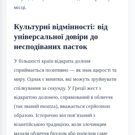
місці.
Культурні відмінності: від
універсальної довіри до
несподіваних пасток
У більшості країн відкрита долоня
сприймається позитивно — як знак щирості та
миру. Однак є винятки, які можуть зруйнувати
спілкування за секунду. У Греції жест з
відкритою долонею, спрямований в обличчя
(так званий moutza), вважається серйозною
образою. Історично він пов’язаний з
візантійською традицією, коли злочинцям
мазали обличчя брудом або попелом саме