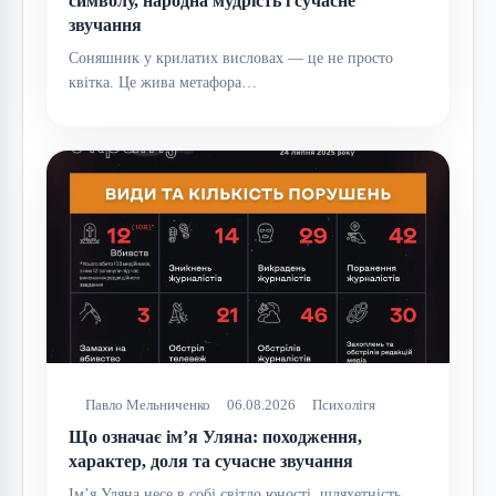
символу, народна мудрість і сучасне
звучання
Соняшник у крилатих висловах — це не просто
квітка. Це жива метафора…
Павло Мельниченко
06.08.2026
Психолігя
Що означає ім’я Уляна: походження,
характер, доля та сучасне звучання
Ім’я Уляна несе в собі світло юності, шляхетність