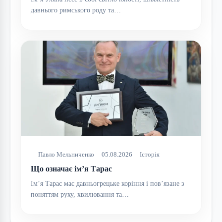
давнього римського роду та…
Павло Мельниченко
05.08.2026
Історія
Що означає ім’я Тарас
Ім’я Тарас має давньогрецьке коріння і пов’язане з
поняттям руху, хвилювання та…