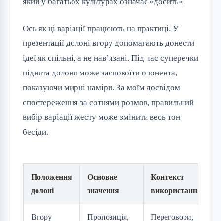
який у багатьох культурах означає «досить».
Ось як ці варіації працюють на практиці. У
презентації долоні вгору допомагають донести
ідеї як спільні, а не нав’язані. Під час суперечки
піднята долоня може заспокоїти опонента,
показуючи мирні наміри. За моїм досвідом
спостереження за сотнями розмов, правильний
вибір варіації жесту може змінити весь тон
бесіди.
Положення
Основне
Контекст
долоні
значення
використання
Вгору
Пропозиція,
Переговори,
С