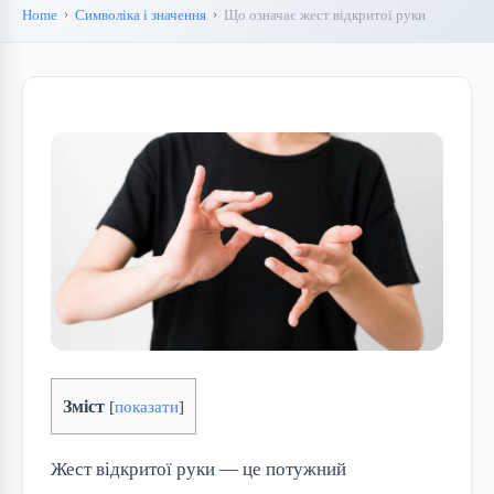
Home
Символіка і значення
Що означає жест відкритої руки
Зміст
[
показати
]
Жест відкритої руки — це потужний