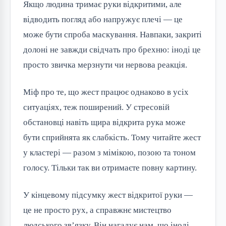
Якщо людина тримає руки відкритими, але
відводить погляд або напружує плечі — це
може бути спроба маскування. Навпаки, закриті
долоні не завжди свідчать про брехню: іноді це
просто звичка мерзнути чи нервова реакція.
Міф про те, що жест працює однаково в усіх
ситуаціях, теж поширений. У стресовій
обстановці навіть щира відкрита рука може
бути сприйнята як слабкість. Тому читайте жест
у кластері — разом з мімікою, позою та тоном
голосу. Тільки так ви отримаєте повну картину.
У кінцевому підсумку жест відкритої руки —
це не просто рух, а справжнє мистецтво
людського зв’язку. Він нагадує нам, що іноді