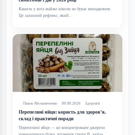
Кашель у кота майже ніколи не буває випадковим.
Це захисний рефлекс, який…
Павло Мельниченко
09.08.2026
Здоров'я
Перепелині яйця: користь для здоров’я,
склад і практичні поради
Перепелині яйця — це концентроване джерело
повноцінного білка, вітамінів групи B, заліза,…