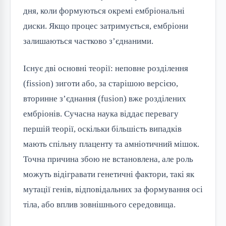
дня, коли формуються окремі ембріональні
диски. Якщо процес затримується, ембріони
залишаються частково з’єднаними.
Існує дві основні теорії: неповне розділення
(fission) зиготи або, за старішою версією,
вторинне з’єднання (fusion) вже розділених
ембріонів. Сучасна наука віддає перевагу
першій теорії, оскільки більшість випадків
мають спільну плаценту та амніотичний мішок.
Точна причина збою не встановлена, але роль
можуть відігравати генетичні фактори, такі як
мутації генів, відповідальних за формування осі
тіла, або вплив зовнішнього середовища.