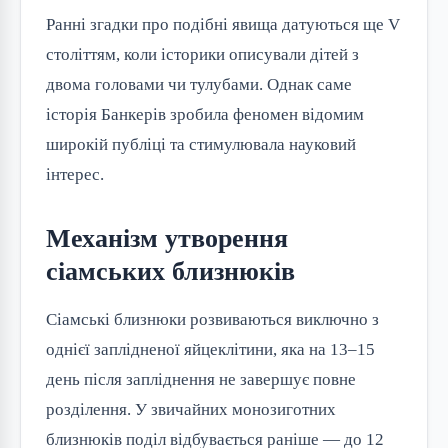
Ранні згадки про подібні явища датуються ще V
століттям, коли історики описували дітей з
двома головами чи тулубами. Однак саме
історія Банкерів зробила феномен відомим
широкій публіці та стимулювала науковий
інтерес.
Механізм утворення
сіамських близнюків
Сіамські близнюки розвиваються виключно з
однієї заплідненої яйцеклітини, яка на 13–15
день після запліднення не завершує повне
розділення. У звичайних монозиготних
близнюків поділ відбувається раніше — до 12