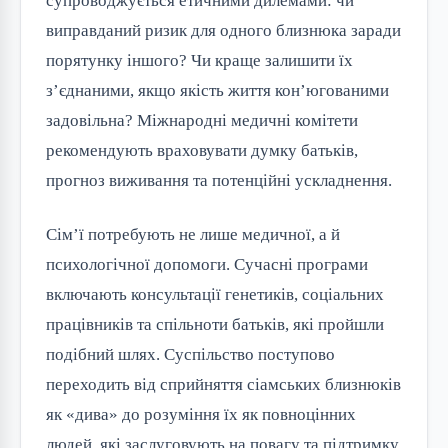
супроводжується етичними дилемами: чи
виправданий ризик для одного близнюка заради
порятунку іншого? Чи краще залишити їх
з’єднаними, якщо якість життя кон’югованими
задовільна? Міжнародні медичні комітети
рекомендують враховувати думку батьків,
прогноз виживання та потенційні ускладнення.
Сім’ї потребують не лише медичної, а й
психологічної допомоги. Сучасні програми
включають консультації генетиків, соціальних
працівників та спільноти батьків, які пройшли
подібний шлях. Суспільство поступово
переходить від сприйняття сіамських близнюків
як «дива» до розуміння їх як повноцінних
людей, які заслуговують на повагу та підтримку.