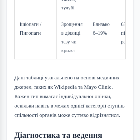
тулубі
Ішіопаги /
Зрощення
Близько
63–68%
Пигопаги
в ділянці
6–19%
після
тазу чи
розділен
крижа
Дані таблиці узагальнено на основі медичних
джерел, таких як Wikipedia та Mayo Clinic.
Кожен тип вимагає індивідуальної оцінки,
оскільки навіть в межах однієї категорії ступінь
спільності органів може суттєво відрізнятися.
Діагностика та ведення