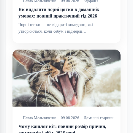
Павло Мельниченко
09.08.2026
Здоров'я
Як видалити чорні цятки в домашніх
умовах: повний практичний гід 2026
Чорні цятки — це відкриті комедони, які
утворюються, коли себум і відмерлі…
Павло Мельниченко
09.08.2026
Домашні тварини
Чому кашляє кіт: повний розбір причин,
симптомів і дій у 2026 році