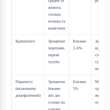
грудей та
розділен
живота,
спільна
печінка та
кишечник
Краніопаги
Зрощення
Близько
Залежит
черепами,
2–6%
від
окремі
спільних
тулуби
судин
мозку
Парапагус
Зрощення
Близько
Можлив
(включаючи
боками
5%
тривале
дицефалічний)
або дві
життя бе
голови на
операції
одному