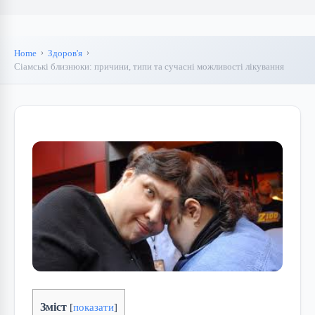
Home
Здоров'я
Сіамські близнюки: причини, типи та сучасні можливості лікування
Зміст
[
показати
]