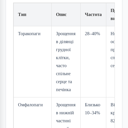
Прогноз
Тип
Опис
Частота
вижива
Торакопаги
Зрощення
28–40%
Низький
в ділянці
особлив
грудної
при
клітки,
спільно
часто
серці
спільне
серце та
печінка
Омфалопаги
Зрощення
Близько
Відносн
в нижній
10–34%
кращий,
частині
82% післ