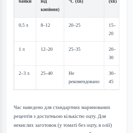
банки
від
°C (хв)
(хв)
кипіння)
0,5 л
8–12
20–25
15–
20
1 л
12–20
25–35
20–
30
2–3 л
25–40
Не
30–
рекомендовано
45
Час наведено для стандартних маринованих
рецептів з достатньою кількістю оцту. Для
некислих заготовок (у томаті без оцту, в олії)