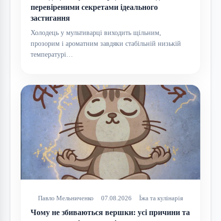
перевіреними секретами ідеального
застигання
Холодець у мультиварці виходить щільним,
прозорим і ароматним завдяки стабільній низькій
температурі…
Павло Мельниченко
07.08.2026
Їжа та кулінарія
Чому не збиваються вершки: усі причини та