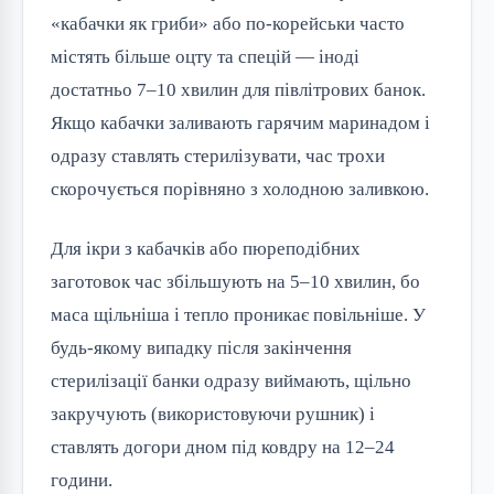
«кабачки як гриби» або по-корейськи часто
містять більше оцту та спецій — іноді
достатньо 7–10 хвилин для півлітрових банок.
Якщо кабачки заливають гарячим маринадом і
одразу ставлять стерилізувати, час трохи
скорочується порівняно з холодною заливкою.
Для ікри з кабачків або пюреподібних
заготовок час збільшують на 5–10 хвилин, бо
маса щільніша і тепло проникає повільніше. У
будь-якому випадку після закінчення
стерилізації банки одразу виймають, щільно
закручують (використовуючи рушник) і
ставлять догори дном під ковдру на 12–24
години.