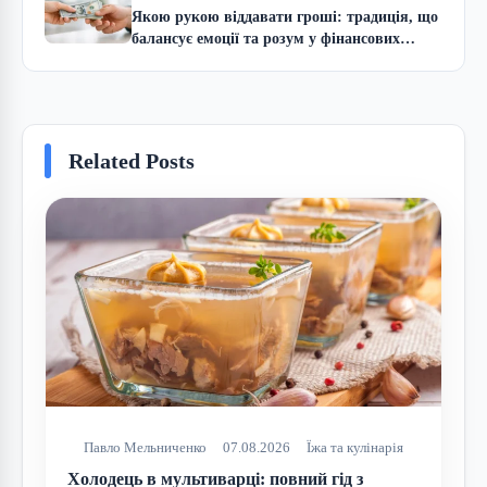
Якою рукою віддавати гроші: традиція, що
балансує емоції та розум у фінансових
справах
Related Posts
Павло Мельниченко
07.08.2026
Їжа та кулінарія
Холодець в мультиварці: повний гід з