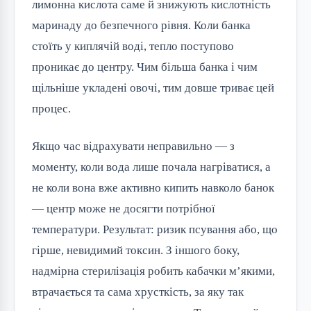
лимонна кислота саме й знижують кислотність
маринаду до безпечного рівня. Коли банка
стоїть у киплячій воді, тепло поступово
проникає до центру. Чим більша банка і чим
щільніше укладені овочі, тим довше триває цей
процес.
Якщо час відрахувати неправильно — з
моменту, коли вода лише почала нагріватися, а
не коли вона вже активно кипить навколо банок
— центр може не досягти потрібної
температури. Результат: ризик псування або, що
гірше, невидимий токсин. З іншого боку,
надмірна стерилізація робить кабачки м’якими,
втрачається та сама хрусткість, за яку так