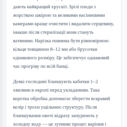
дають найкращий хрускіт. Зрілі плоди з
жорсткою шкірою та великими насіннєвими
камерами краще очистити і видалити серцевину,
інакше після стерилізації вони стануть
ватяними. Нарізка повинна бути рівномірною:
кільця товщиною 8–12 мм або брусочки
однакового розміру. Це забезпечує однаковий
час прогріву по всій банці.
Деякі господині бланшують кабачки 1–2
хвилини в окропі перед укладанням. Така
коротка обробка допомагає зберегти яскравий
колір і трохи ущільнює структуру. Після
бланшування овочі відразу занурюють у
холодну воду — це зупиняє процес варіння і