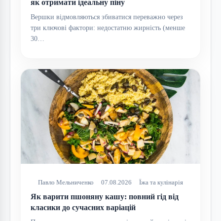
як отримати ідеальну піну
Вершки відмовляються збиватися переважно через
три ключові фактори: недостатню жирність (менше
30…
Павло Мельниченко
07.08.2026
Їжа та кулінарія
Як варити пшоняну кашу: повний гід від
класики до сучасних варіацій