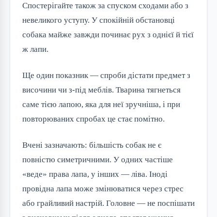
Спостерігайте також за спуском сходами або з
невеликого уступу. У спокійній обстановці
собака майже завжди починає рух з однієї й тієї
ж лапи.
Ще один показник — спроби дістати предмет з
височини чи з-під меблів. Тварина тягнеться
саме тією лапою, яка для неї зручніша, і при
повторюваних спробах це стає помітно.
Вчені зазначають: більшість собак не є
повністю симетричними. У одних частіше
«веде» права лапа, у інших — ліва. Іноді
провідна лапа може змінюватися через стрес
або грайливий настрій. Головне — не поспішати